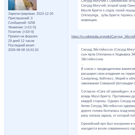
Сигурд Могучий с Оркнейских ост
Сигурд Могучий, второй граф Оркн
Маэля Бригте к седлу своей лошад
Зарегистрирован
: 2023-12-20
Orkneyinga , зубы Бригте терлись 
Приглашений:
0
инфекцию.
Сообщений:
4258
Уважение:
[+21/-0]
Позитив:
[+33/-0]
Провел на форуме:
https://ru.wikipedia.org/wiki/Сигурд_Эйст
29 дней 12 часов
Последний визит:
Сигурд Эйстейнссон (Сигурд Могуч
2026-08-08 16:01:52
сын ярла Оппланна и Хедмарка Эй
Эйстейнссона
...
В союзе с предводителем викинго
расширил свои владения на терри
Сазерленд, Кейтнесс, Морей и обл
завоевании Северной Шотландии 
Согласно «Саге об оркнейцах», в 
вождь Маэл Бригте. Противники до
каждой стороны. Однако Сигурд на
битве Сигурд Эйстейнссон одержал
дороге голова болталась взад-впер
рану попала зараза, от которой по
Оркнейский ярл был похоронен в к
находится возле современного го