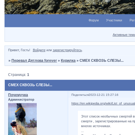
Форум
Участники
Рег
Активные тем
Привет, Гость!
Войдите
или
зарегистрируйтесь
.
»
Перевал Дятлова forever
»
Курилка
»
СМЕХ СКВОЗЬ СЛЕЗЫ...
Страница:
1
СМЕХ СКВОЗЬ СЛЕЗЫ...
Почемучка
Поделиться
2023-12-21 15:27:16
Администратор
https://en.wikipedia.org/wiki/List_of_unusu
Этот список необычных смертей в
смерти , зарегистрированные на п
многих источниках.
...