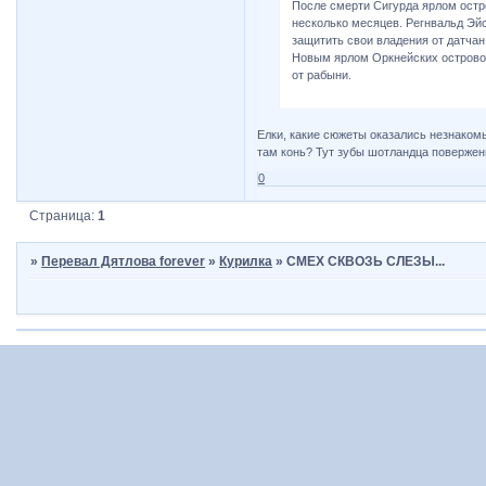
После смерти Сигурда ярлом остро
несколько месяцев. Регнвальд Эйс
защитить свои владения от датчан,
Новым ярлом Оркнейских острово
от рабыни.
Елки, какие сюжеты оказались незнакомы
там конь? Тут зубы шотландца поверженно
0
Страница:
1
»
Перевал Дятлова forever
»
Курилка
»
СМЕХ СКВОЗЬ СЛЕЗЫ...