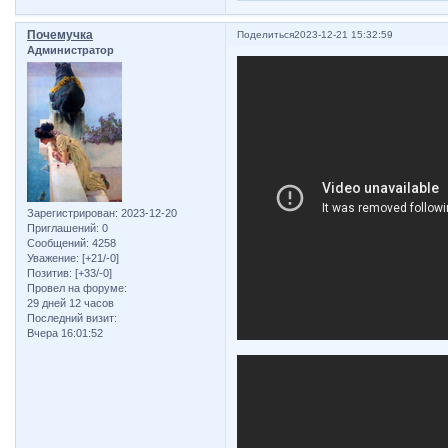
Почемучка
Поделиться
2023-12-21 15:32:59
Администратор
Зарегистрирован
: 2023-12-20
Приглашений:
0
Сообщений:
4258
Уважение:
[+21/-0]
Позитив:
[+33/-0]
Провел на форуме:
29 дней 12 часов
Последний визит:
Вчера 16:01:52