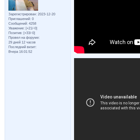
Зарегистрирован
: 2023-12-20
Приглашений:
0
Сообщений:
4258
Уважение:
[+21/-0]
Позитив:
[+33/-0]
Провел на форуме:
29 дней 12 часов
Последний визит:
Вчера 16:01:52