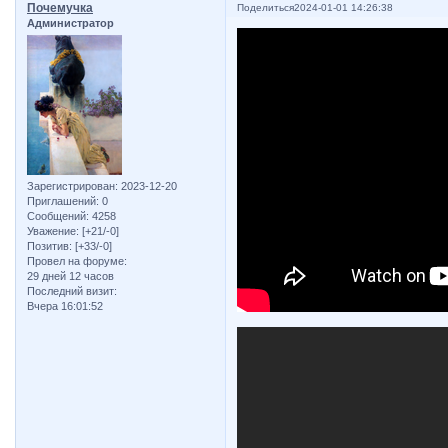
Почемучка
Поделиться
2024-01-01 14:26:38
Администратор
Зарегистрирован
: 2023-12-20
Приглашений:
0
Сообщений:
4258
Уважение:
[+21/-0]
Позитив:
[+33/-0]
Провел на форуме:
29 дней 12 часов
Последний визит:
Вчера 16:01:52