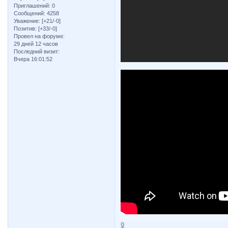
Приглашений:
0
Сообщений:
4258
Уважение:
[+21/-0]
Позитив:
[+33/-0]
Провел на форуме:
29 дней 12 часов
Последний визит:
Вчера 16:01:52
0