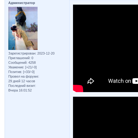
Администратор
Зарегистрирован
: 2023-12-20
Приглашений:
0
Сообщений:
4258
Уважение:
[+21/-0]
Позитив:
[+33/-0]
Провел на форуме:
29 дней 12 часов
Последний визит:
Вчера 16:01:52