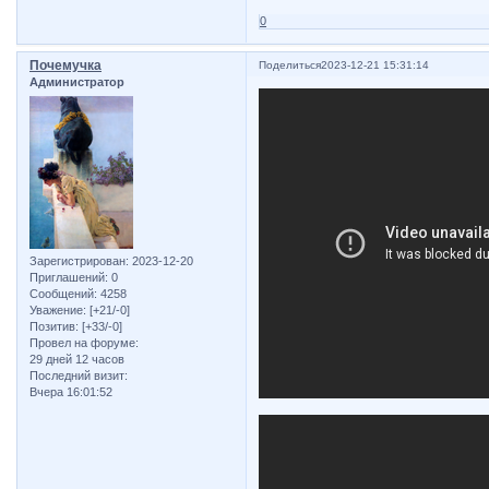
0
Почемучка
Поделиться
2023-12-21 15:31:14
Администратор
Зарегистрирован
: 2023-12-20
Приглашений:
0
Сообщений:
4258
Уважение:
[+21/-0]
Позитив:
[+33/-0]
Провел на форуме:
29 дней 12 часов
Последний визит:
Вчера 16:01:52