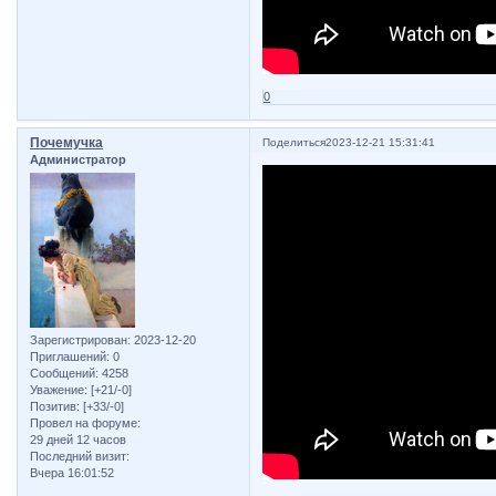
0
Почемучка
Поделиться
2023-12-21 15:31:41
Администратор
Зарегистрирован
: 2023-12-20
Приглашений:
0
Сообщений:
4258
Уважение:
[+21/-0]
Позитив:
[+33/-0]
Провел на форуме:
29 дней 12 часов
Последний визит:
Вчера 16:01:52