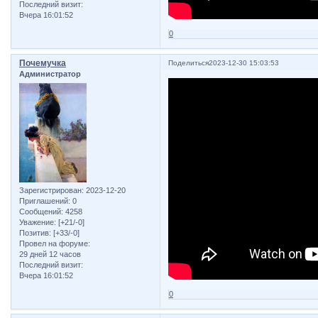
Последний визит:
Вчера 16:01:52
0
Почемучка
Поделиться
2023-12-30 15:03:53
Администратор
Зарегистрирован
: 2023-12-20
Приглашений:
0
Сообщений:
4258
Уважение:
[+21/-0]
Позитив:
[+33/-0]
Провел на форуме:
29 дней 12 часов
Последний визит:
Вчера 16:01:52
0