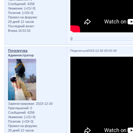
Сообщений:
4258
Уважение:
[+21/-0]
Позитив:
[+33/-0]
Провел на форуме:
29 дней 12 часов
Последний визит:
Вчера 16:01:52
0
Почемучка
Поделиться
2023-12-30 00:02:49
Администратор
Зарегистрирован
: 2023-12-20
Приглашений:
0
Сообщений:
4258
Уважение:
[+21/-0]
Позитив:
[+33/-0]
Провел на форуме:
29 дней 12 часов