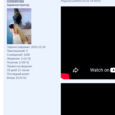
Почемучка
Поделиться
2023-12-21 15:30:01
Администратор
Зарегистрирован
: 2023-12-20
Приглашений:
0
Сообщений:
4258
Уважение:
[+21/-0]
Позитив:
[+33/-0]
Провел на форуме:
29 дней 12 часов
Последний визит:
Вчера 16:01:52