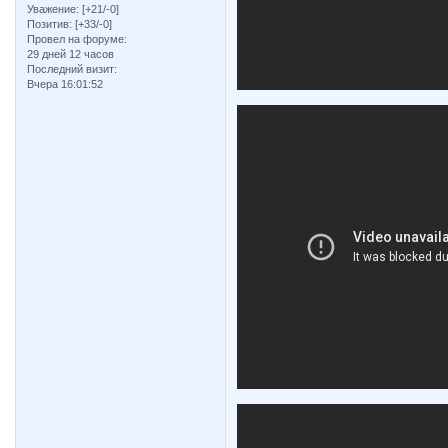
Уважение:
[+21/-0]
Позитив:
[+33/-0]
Провел на форуме:
29 дней 12 часов
Последний визит:
Вчера 16:01:52