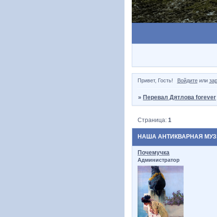
Привет, Гость!
Войдите
или
за
»
Перевал Дятлова forever
Страница:
1
НАША АНТИКВАРНАЯ МУ
Почемучка
Администратор