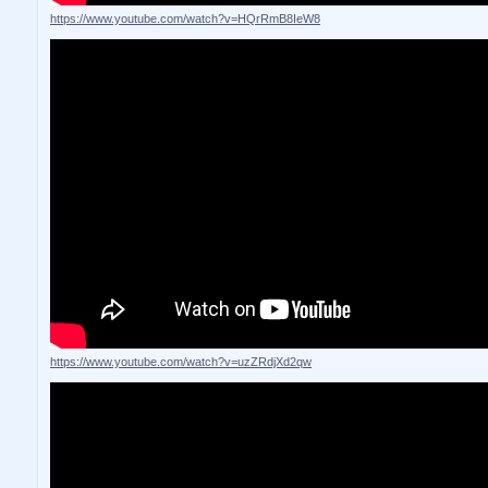
https://www.youtube.com/watch?v=HQrRmB8IeW8
https://www.youtube.com/watch?v=uzZRdjXd2qw