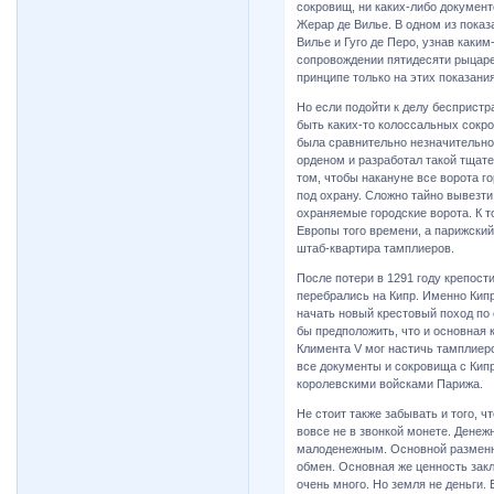
сокровищ, ни каких-либо документ
Жерар де Вилье. В одном из показ
Вилье и Гуго де Перо, узнав каки
сопровождении пятидесяти рыцаре
принципе только на этих показани
Но если подойти к делу беспристр
быть каких-то колоссальных сокро
была сравнительно незначительной
орденом и разработал такой тщател
том, чтобы накануне все ворота 
под охрану. Сложно тайно вывезти
охраняемые городские ворота. К т
Европы того времени, а парижски
штаб-квартира тамплиеров.
После потери в 1291 году крепост
перебрались на Кипр. Именно Кипр
начать новый крестовый поход по
бы предположить, что и основная к
Климента V мог настичь тамплиеров
все документы и сокровища с Кип
королевскими войсками Парижа.
Не стоит также забывать и того, 
вовсе не в звонкой монете. Денеж
малоденежным. Основной разменн
обмен. Основная же ценность закл
очень много. Но земля не деньги. 