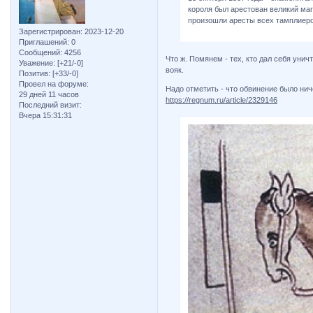
короля был арестован великий маг
произошли аресты всех тамплиеро
Зарегистрирован
: 2023-12-20
Приглашений:
0
Сообщений:
4256
Что ж. Помянем - тех, кто дал себя уни
Уважение:
[+21/-0]
вояк.
Позитив:
[+33/-0]
Провел на форуме:
Надо отметить - что обвинение было нич
29 дней 11 часов
https://regnum.ru/article/2329146
Последний визит:
Вчера 15:31:31