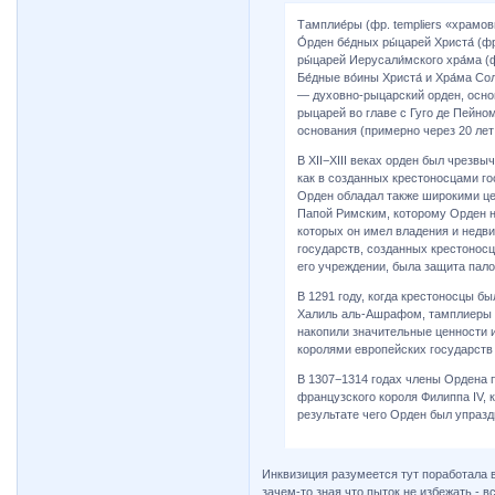
Тамплие́ры (фр. templiers «храмо
О́рден бе́дных ры́царей Христа́ (фр
ры́царей Иерусали́мского хра́ма (ф
Бе́дные во́ины Христа́ и Хра́ма Сол
— духовно-рыцарский орден, основ
рыцарей во главе с Гуго де Пейно
основания (примерно через 20 лет
В XII−XIII веках орден был чрезв
как в созданных крестоносцами го
Орден обладал также широкими ц
Папой Римским, которому Орден н
которых он имел владения и недв
государств, созданных крестоносц
его учреждении, была защита пало
В 1291 году, когда крестоносцы 
Халиль аль-Ашрафом, тамплиеры п
накопили значительные ценности 
королями европейских государств 
В 1307−1314 годах члены Ордена 
французского короля Филиппа IV, 
результате чего Орден был упразд
Инквизиция разумеется тут поработала в
зачем-то зная что пыток не избежать - 