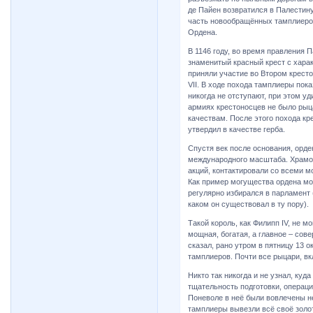
де Пайен возвратился в Палестину
часть новообращённых тамплиеров
Ордена.
В 1146 году, во время правления 
знаменитый красный крест с хара
приняли участие во Втором крест
VII. В ходе похода тамплиеры пок
никогда не отступают, при этом 
армиях крестоносцев не было ры
качествам. После этого похода кр
утвердил в качестве герба.
Спустя век после основания, орд
международного масштаба. Храмо
акций, контактировали со всеми 
Как пример могущества ордена мо
регулярно избирался в парламент 
каком он существовал в ту пору).
Такой король, как Филипп IV, не м
мощная, богатая, а главное – сове
сказал, рано утром в пятницу 13 
тамплиеров. Почти все рыцари, вк
Никто так никогда и не узнал, куд
тщательность подготовки, операци
Поневоле в неё были вовлечены не
тамплиеры вывезли всё своё золот