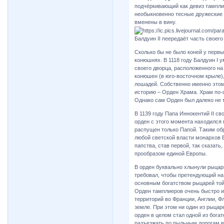
подчёркивающий как девиз тамплие
необыкновенно тесные дружеские 
вменены в вину.
Балдуин II пеередаёт часть своег
Сколько бы не было коней у первы
конюшнях. В 1118 году Балдуин I у
своего дворца, расположенного на
конюшен (в юго-восточном крыле),
лошадей. Собственно именно этом
историю – Орден Храма. Храм по-ф
Однако сам Орден был далеко не т
В 1139 году Папа Иннокентий II с
орден с этого момента находился 
распущен только Папой. Таким об
любой светской власти монархов 
папства, став первой, так сказать
прообразом единой Европы.
В орден буквально хлынули рыцари
требовал, чтобы претендующий на 
основным богатством рыцарей той 
Орден тамплиеров очень быстро и
территорий во Франции, Англии, Ф
земле. При этом ни один из рыцаре
орден в целом стал одной из бога
разъезжать по пыльным дорогам вд