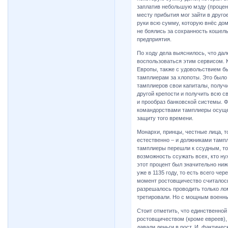
заплатив небольшую мзду (процент
месту прибытия мог зайти в друго
руки всю сумму, которую внёс дом
не боялись за сохранность кошель
предприятия.
По ходу дела выяснилось, что да
воспользоваться этим сервисом.
Европы, также с удовольствием б
тамплиерам за хлопоты. Это было 
тамплиеров свои капиталы, получи
другой крепости и получить всю 
и прообраз банковской системы.
командорствами тамплиеры осуще
защиту того времени.
Монархи, принцы, честные лица, т
естественно – и должниками тамп
тамплиеры перешли к ссудным, то
возможность ссужать всех, кто ну
этот процент был значительно ниж
уже в 1135 году, то есть всего чер
момент ростовщичество считалос
разрешалось проводить только ло
третировали. Но с мощным военны
Стоит отметить, что единственной
ростовщичеством (кроме евреев),
давали деньги в рост. И, фактиче