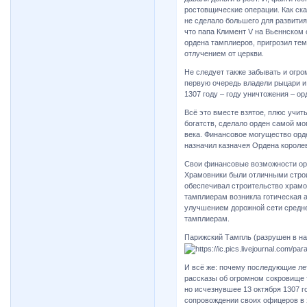
ростовщические операции. Как ска
не сделало большего для развити
что папа Климент V на Вьеннском с
ордена тамплиеров, пригрозил те
отлучением от церкви.
Не следует также забывать и огр
первую очередь владели рыцари и
1307 году – году уничтожения – о
Всё это вместе взятое, плюс учит
богатств, сделало орден самой мо
века. Финансовое могущество орде
назначил казначея Ордена корол
Свои финансовые возможности орд
Храмовники были отличными строи
обеспечивал строительство храмо
тамплиерам возникла готическая а
улучшением дорожной сети средне
тамплиерам.
Парижский Тампль (разрушен в нач
И всё же: почему последующие л
рассказы об огромном сокровище 
но исчезнувшее 13 октября 1307 г
сопровождении своих офицеров в э