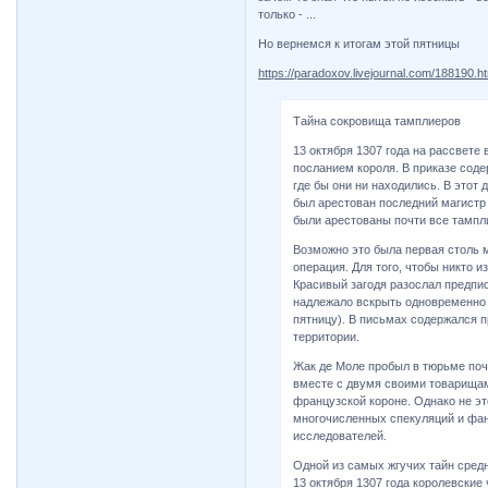
только - ...
Но вернемся к итогам этой пятницы
https://paradoxov.livejournal.com/188190.h
Тайна сокровища тамплиеров
13 октября 1307 года на рассвет
посланием короля. В приказе сод
где бы они ни находились. В этот
был арестован последний магистр 
были арестованы почти все тампл
Возможно это была первая столь 
операция. Для того, чтобы никто 
Красивый загодя разослал предпи
надлежало вскрыть одновременно н
пятницу). В письмах содержался 
территории.
Жак де Моле пробыл в тюрьме почт
вместе с двумя своими товарищам
французской короне. Однако не эт
многочисленных спекуляций и фан
исследователей.
Одной из самых жгучих тайн средн
13 октября 1307 года королевские