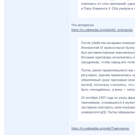
отрекаясь от этих признаний, одн
и Папу Климента V. Оба умерли в т
Что интересно
https://ru.wikipedia.org/wiki/Ad_extirpanda
После убийства катарами инквизи
Иннокентий IV провозгласил буллу
был регламентирован максимальны
Испании приговоры исполнялись н
праздникам, чтобы народ мог пол
Пытки, ранее применявшиеся как 
регулярно, причём применялись не
обвиняемый сразу признавал свою 
пыткой, поскольку считалось, что 
быть «ненадёжны», а вина — непол
24 октября 1307 года по указу фр
тамплиеров, сознавшихся в мужело
заставили повторить свои показа
университета[3]. Пытки официально
https://ru.wikipedia.org/wiki/Тамплиеры