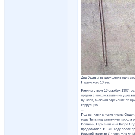
Два бедных рыцаря делят одну ло
Парижского 13 век
Ранним утром 13 октября 1307 го
ордена с конфискацией имуществ
пунктов, включая отречение от Хр
коррупцию.
...
Под пытками многие члены Ордена
года Папа под давлением короля р
Испании, Германии и на Кипре Ор
продолжался. В 1310 году после 
Великий магистр Ордена Жак де Мо