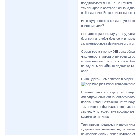
предположительно – в Ла-Рошель. 
тамплиеров в составе четырнадцат
в Шотландию. Более никто ничего 
Но откуда вообще взялась уверен
сокровищами?
Согласно орденскому уставу, каж
был принять обет бедности и пере
заложена основа финансового мог
Орден рос и к концу XIII века обл
численность которых по всей Евро
любой тамплиер мог почти в любой
всюду он мог найти неподалёку то
себя.
Окна церкви Тамплиеров в Марсен
Сложно сказать, когда у тамплиер
для упрочнения финансового поло
являющихся. Возможно нечто подо
тамплиеров официально создавалс
землю. А путешествие по дорогам 
кошелька путника.
Тамплиеры предложили паломника
судьбы свою наличность, паломни
некоторую сумму денег, которая е