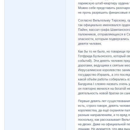
парижскую штаб-квартиру ордена т
Можно себе представить разочаро
не прочь разрешить финансовые п
Согласно Вильгельму Тирскому, о
так официально именовался орден 
Пайен, вассал графа Шампанского
паломников, отправляющихся в Св
опасности, которым подвергались 
девяти человек.
Как бы то ни было, но товарищи п
Готфрида Бульонского, который о
событий). Эти девять человек пре
дорогами, ведущими к святым мест
Иерусалимское королевство заним
государство Израиль, а это после
какой объём работы собирались в
Балдуина I сложно назвать очень 
он повторно женился на богатой не
деятельность новой братии он сан
Первые девять лет существования 
есть, строго говоря, девять чело
королевства, да ещё охраняли пал
разным направлениям, и то вряд ли
поскольку, как рассказывает Виль
на двоих. Даже на официальной п
лошади. Но думается, что два рыц