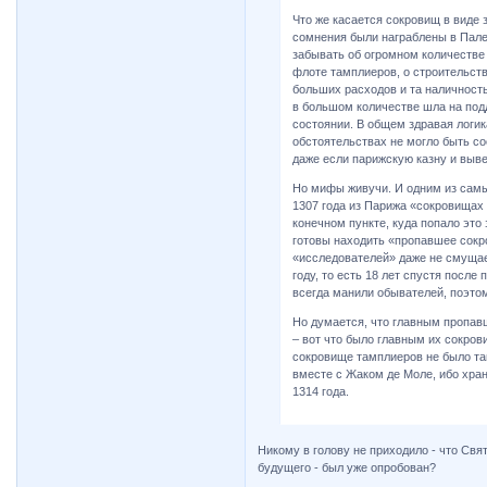
Что же касается сокровищ в виде з
сомнения были награблены в Палес
забывать об огромном количестве 
флоте тамплиеров, о строительства
больших расходов и та наличность
в большом количестве шла на под
состоянии. В общем здравая логик
обстоятельствах не могло быть с
даже если парижскую казну и выве
Но мифы живучи. И одним из самы
1307 года из Парижа «сокровищах
конечном пункте, куда попало это
готовы находить «пропавшее сокр
«исследователей» даже не смущает
году, то есть 18 лет спустя посл
всегда манили обывателей, поэтому
Но думается, что главным пропав
– вот что было главным их сокро
сокровище тамплиеров не было та
вместе с Жаком де Моле, ибо хран
1314 года.
Никому в голову не приходило - что Свя
будущего - был уже опробован?