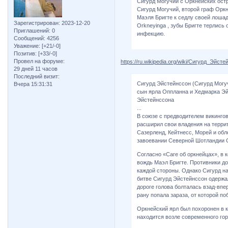
Сигурд Могучий с Оркнейских ост
Сигурд Могучий, второй граф Оркн
Маэля Бригте к седлу своей лошад
Зарегистрирован
: 2023-12-20
Orkneyinga , зубы Бригте терлись 
Приглашений:
0
инфекцию.
Сообщений:
4256
Уважение:
[+21/-0]
Позитив:
[+33/-0]
Провел на форуме:
https://ru.wikipedia.org/wiki/Сигурд_Эйст
29 дней 11 часов
Последний визит:
Сигурд Эйстейнссон (Сигурд Могуч
Вчера 15:31:31
сын ярла Оппланна и Хедмарка Эй
Эйстейнссона
...
В союзе с предводителем викинго
расширил свои владения на терри
Сазерленд, Кейтнесс, Морей и обл
завоевании Северной Шотландии 
Согласно «Саге об оркнейцах», в 
вождь Маэл Бригте. Противники до
каждой стороны. Однако Сигурд на
битве Сигурд Эйстейнссон одержал
дороге голова болталась взад-впер
рану попала зараза, от которой по
Оркнейский ярл был похоронен в к
находится возле современного го