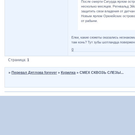
После смерти Сигурда ярлом остро
несколько месяцев. Регнвальд Эйс
защитить свои владения от датчан,
Новым ярлом Оркнейских острово
от рабыни.
Елки, какие сюжеты оказались незнакомы
там конь? Тут зубы шотландца поверженно
0
Страница:
1
»
Перевал Дятлова forever
»
Курилка
»
СМЕХ СКВОЗЬ СЛЕЗЫ...