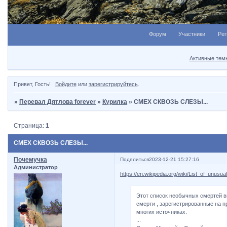
Форум
Участники
Рег
Активные тем
Привет, Гость!
Войдите
или
зарегистрируйтесь
.
»
Перевал Дятлова forever
»
Курилка
»
СМЕХ СКВОЗЬ СЛЕЗЫ...
Страница:
1
СМЕХ СКВОЗЬ СЛЕЗЫ...
Почемучка
Поделиться
2023-12-21 15:27:16
Администратор
https://en.wikipedia.org/wiki/List_of_unusu
Этот список необычных смертей в
смерти , зарегистрированные на п
многих источниках.
...