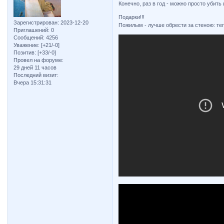
Конечно, раз в год - можно просто убит
Подарки!!!
Зарегистрирован
: 2023-12-20
Пожилым - лучше обрести за стеною: те
Приглашений:
0
Сообщений:
4256
Уважение:
[+21/-0]
Позитив:
[+33/-0]
Провел на форуме:
29 дней 11 часов
Последний визит:
Вчера 15:31:31