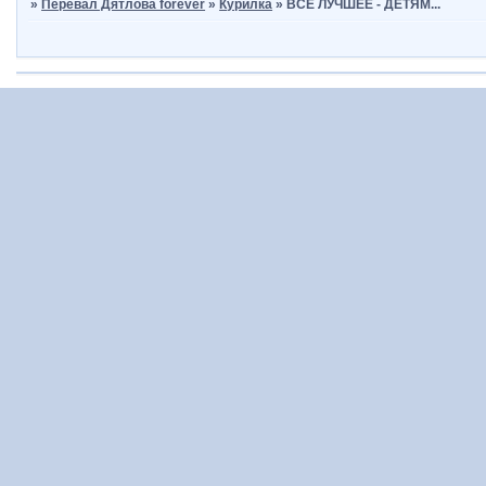
»
Перевал Дятлова forever
»
Курилка
»
ВСЕ ЛУЧШЕЕ - ДЕТЯМ...