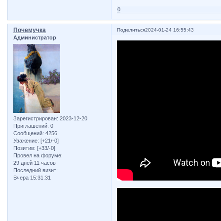
0
Почемучка
Поделиться
2024-01-24 16:55:43
Администратор
Зарегистрирован
: 2023-12-20
Приглашений:
0
Сообщений:
4256
Уважение:
[+21/-0]
Позитив:
[+33/-0]
Провел на форуме:
29 дней 11 часов
Последний визит:
Вчера 15:31:31