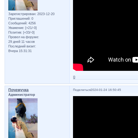
Зарегистрирован
: 2023-12-20
Приглашений:
0
Сообщений:
4256
Уважение:
[+21/-0]
Позитив:
[+33/-0]
Провел на форуме:
29 дней 11 часов
Последний визит:
Вчера 15:31:31
0
Почемучка
Поделиться
2024-01-24 16:50:45
Администратор