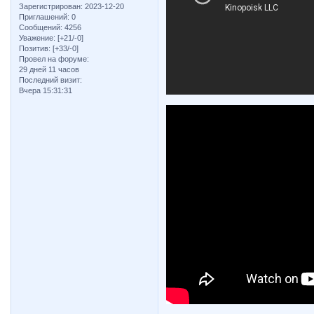
Зарегистрирован
: 2023-12-20
Приглашений:
0
Сообщений:
4256
Уважение:
[+21/-0]
Позитив:
[+33/-0]
Провел на форуме:
29 дней 11 часов
Последний визит:
Вчера 15:31:31