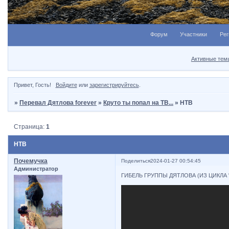
Форум
Участники
Рег
Активные тем
Привет, Гость!
Войдите
или
зарегистрируйтесь
.
»
Перевал Дятлова forever
»
Круто ты попал на ТВ...
»
НТВ
Страница:
1
НТВ
Почемучка
Поделиться
2024-01-27 00:54:45
Администратор
ГИБЕЛЬ ГРУППЫ ДЯТЛОВА (ИЗ ЦИКЛА "