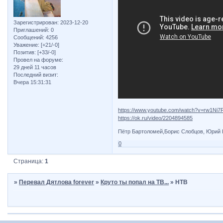
Зарегистрирован
: 2023-12-20
Приглашений:
0
Сообщений:
4256
Уважение:
[+21/-0]
Позитив:
[+33/-0]
Провел на форуме:
29 дней 11 часов
Последний визит:
Вчера 15:31:31
https://www.youtube.com/watch?v=rw1Ni7
https://ok.ru/video/2204894585
Пётр Бартоломей,Борис Слобцов, Юрий Ю
0
Страница:
1
»
Перевал Дятлова forever
»
Круто ты попал на ТВ...
»
НТВ