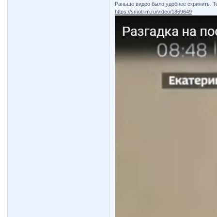
Раньше видео было удобнее скринить. Те
https://smotrim.ru/video/1869649