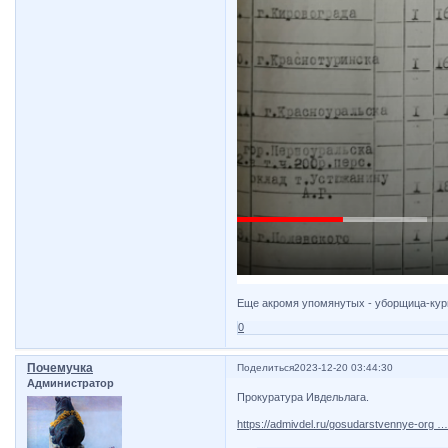
Еще акромя упомянутых - уборщица-кур
0
Почемучка
Поделиться
2023-12-20 03:44:30
Администратор
Прокуратура Ивдельлага.
https://admivdel.ru/gosudarstvennye-org 