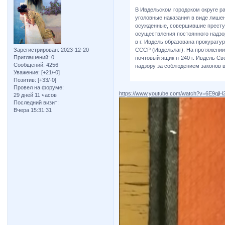
В Ивдельском городском округе 
уголовные наказания в виде лише
осужденные, совершившие преступ
осуществления постоянного надзо
в г. Ивдель образована прокурату
Зарегистрирован
: 2023-12-20
СССР (Ивдельлаг). На протяжении
Приглашений:
0
почтовый ящик н-240 г. Ивдель Св
Сообщений:
4256
надзору за соблюдением законов в
Уважение:
[+21/-0]
Позитив:
[+33/-0]
Провел на форуме:
https://www.youtube.com/watch?v=6E9qjH
29 дней 11 часов
Последний визит:
Вчера 15:31:31