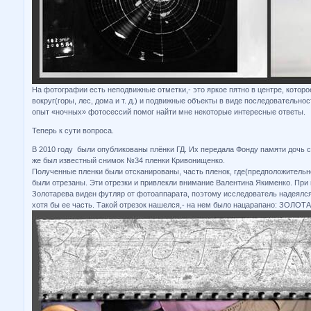
На фотографии есть неподвижные отметки,- это яркое пятно в центре, котор
вокруг(горы, лес, дома и т. д.) и подвижные объекты в виде последовательно
опыт «ночных» фотосессий помог найти мне некоторые интересные ответы.
Теперь к сути вопроса.
В 2010 году были опубликованы плёнки ГД. Их передала Фонду памяти дочь 
же был известный снимок №34 пленки Кривонищенко.
Полученные пленки были отсканированы, часть пленок, где(предположительн
были отрезаны. Эти отрезки и привлекли внимание Валентина Якименко. При 
Золотарева виден футляр от фотоаппарата, поэтому исследователь надеялс
хотя бы ее часть. Такой отрезок нашелся,- на нем было нацарапано: ЗОЛОТ