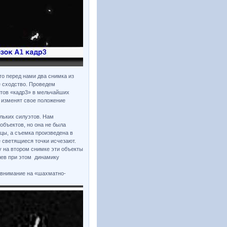
то перед нами два снимка из
е сходство. Проведем
ктов «кадр3» в мельчайших
в изменят свое положение
льких силуэтов. Нам
объектов, но она не была
цы, а съемка произведена в
 светящиеся точки исчезают.
у на втором снимке эти объекты
лев при этом динамику
 внимание на «шахматно-