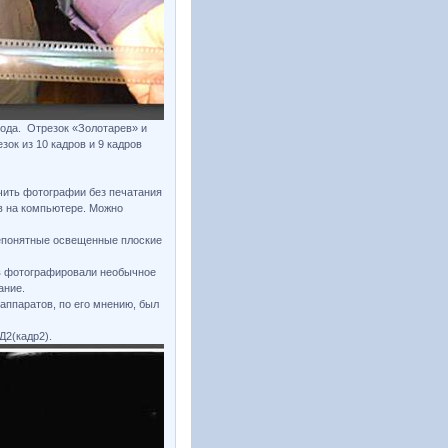
ода. Отрезок «Золотарев» и
зок из 10 кадров и 9 кадров
учить фотографии без печатания
в на компьютере. Можно
непонятные освещенные плоские
тов фотографировали необычное
ание.
оаппаратов, по его мнению, был
Д2(кадр2).