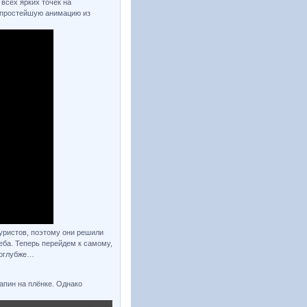
всех ярких точек на
в простейшую анимацию из
уристов, поэтому они решили
еба. Теперь перейдем к самому,
 поглубже…
апин на плёнке. Однако