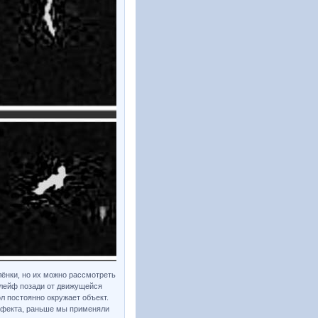
лёнки, но их можно рассмотреть
шлейф позади от движущейся
л постоянно окружает объект.
эффекта, раньше мы применяли