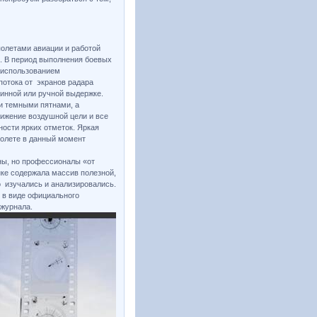
полетами авиации и работой
ы. В период выполнения боевых
 использованием
 потока от экранов радара
инной или ручной выдержке.
и темными пятнами, а
вижение воздушной цели и все
ости ярких отметок. Яркая
полете в данный момент
ны, но профессионалы «от
нке содержала массив полезной,
 изучались и анализировались.
 в виде официального
 журнала.