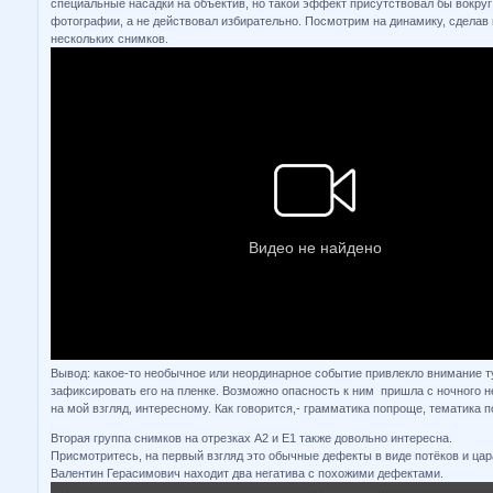
специальные насадки на объектив, но такой эффект присутствовал бы вокруг 
фотографии, а не действовал избирательно. Посмотрим на динамику, сдела
нескольких снимков.
Вывод: какое-то необычное или неординарное событие привлекло внимание т
зафиксировать его на пленке. Возможно опасность к ним пришла с ночного н
на мой взгляд, интересному. Как говорится,- грамматика попроще, тематика
Вторая группа снимков на отрезках А2 и Е1 также довольно интересна.
Присмотритесь, на первый взгляд это обычные дефекты в виде потёков и цар
Валентин Герасимович находит два негатива с похожими дефектами.