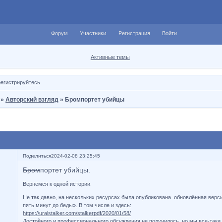
Форум
Участники
Регистрация
Войти
Активные темы
регистрируйтесь
.
»
Авторский взгляд
»
Бромпортет убийцы
Поделиться
2024-02-08 23:25:45
Бром
портет убийцы.
Вернемся к одной истории.
Не так давно, на нескольких ресурсах была опубликована обновлённая верс
пять минут до беды». В том числе и здесь:
https://uralstalker.com/stalkerpdf/2020/01/58/
Достойного и профессионального обсуждения не получилось, но мы все-таки