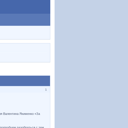
1
ия Валентина Якименко «За
 попробуем разобраться с тем,