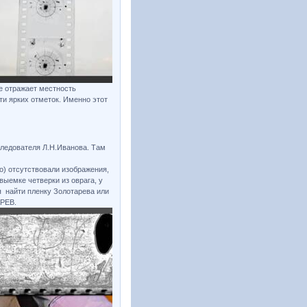
ое отражает местность
сти ярких отметок. Именно этот
следователя Л.Н.Иванова. Там
о) отсутствовали изображения,
выемке четверки из оврага, у
я найти пленку Золотарева или
АРЕВ.