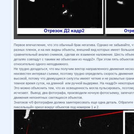
Первое впечатление, что это обычный брак негатива. Однако не забывайте, ч
разных пленок, и на них видны объекты, внешний вид которых имеет большо
сравнительный анализ снимков, сделав их взаимное наложение. Шесть объе
деталях совпадут с такими же объектами из «кадр2». При этом пять объекто
относительно одного неподвижного.
Не трудно догадаться, что мы получим вектор направленного движения неско
неизвестен интервал съемки, поэтому трудно определить скорость движения 
высокой, потому что движущиеся силуэты имеют четкие и не размытые грани
темное время суток, на длинной или ручной выдержке. На «кадр3» некоторые
Это можно объяснить тем, что их освещенность могла пульсировать, поэтом
исчезают. Вывод: два фотографа, производили ночную фотосъемку, запечат
движения непонятных светящихся объектов.
Знатоков ч/б фотографии должна заинтересовать еще одна деталь. Обратите
пиксельный» ореол вокруг объектов под номером 1 и 2.