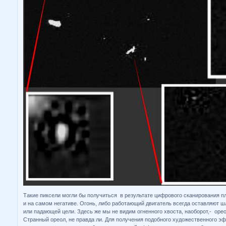
Такие пиксели могли бы получиться в результате цифрового сканирования п
и на самом негативе. Огонь, либо работающий двигатель всегда оставляют 
или падающей цели. Здесь же мы не видим огненного хвоста, наоборот,- орео
Странный ореол, не правда ли. Для получения подобного художественного 