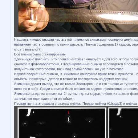
Нашлась и недостающая часть этой пленки со снимками последних дней пох
найденная часть совпали по линии разреза. Пленка содержала 17 кадров, отре
отсутствовало(?).
Все пленки были отсканированы.
Здесь нужно пояснить, что плёнка(негатив) сканируется для того, чтобы пол
снимков в фотолаборатории. Отсканированные снимки переводятся в позити
получить как фотографии, так и вид самой плёнки, но уже в позитиве.
Изучая полученные снимки, В. Якименко обнаружил яркие точки, пучности, 
объекты. Некоторые детали в точности повторялись на других пленках.
Якименко делает вывод, что не только Золотарев, но и кто-то еще из турис
явление в небе. Среди снимков было несколько кадров, привлекших его вним
Якименко разделил снимки на 2 группы, где на кадрах плёнок из разных фот
запечатлен один один и тот же объект.
Первая группа это кадры с разных плёнок. Первая плёнка А1(кадр3) и плёнка 