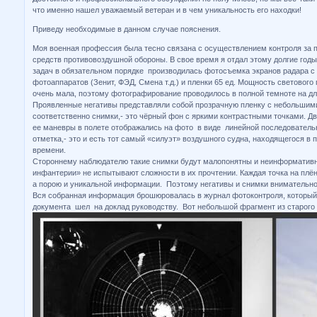
что именно нашел уважаемый ветеран и в чем уникальность его находки!
Приведу необходимые в данном случае пояснения.
Моя военная профессия была тесно связана с осуществлением
контроля за 
средств противовоздушной обороны. В свое время я отдал этому долгие год
задач в обязательном порядке производилась фотосъемка экранов радара с
фотоаппаратов (Зенит, ФЭД, Смена т.д.) и пленки 65 ед. Мощность светового
очень мала, поэтому фотографирование проводилось в полной темноте на дл
Проявленные негативы представляли собой прозрачную пленку с небольшим
соответственно снимки,- это чёрный фон с яркими контрастными точками. Д
ее маневры в полете отображались на фото в виде линейной последовательн
отметка,- это и есть тот самый «силуэт» воздушного судна, находящегося в 
времени.
Стороннему наблюдателю такие снимки будут малопонятны и неинформатив
инфантерии» не испытывают сложности в их прочтении. Каждая точка на плё
а порою и уникальной информации. Поэтому негативы и снимки внимательно
Вся собранная информация брошюровалась в журнал фотоконтроля, который
документа шел на доклад руководству. Вот небольшой фрагмент из старого