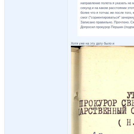
направление полета я указать не м
секунд и на каком расстоянии это
более что я тотчас же после того,
смог ("сориентироваться" зачеркн
Записано правильно. Прочтено. С
Допросил прокурор Першин (подпи
Хотя уже на эту дату было и