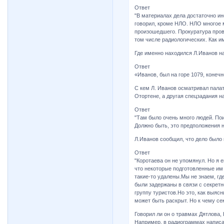
Ответ
"В материалах дела достаточно ин
говорил, кроме НЛО. НЛО многое 
произошедшего. Прокуратура пров
том числе радиологических. Как и
Где именно находился Л.Иванов н
Ответ
«Иванов, был на горе 1079, конечн
С кем Л. Иванов осматривал палат
Отортене, а другая спецзадания н
Ответ
"Там было очень много людей. Пои
Должно быть, это предположения н
Л.Иванов сообщил, что дело было 
Ответ
"Коротаева он не упомянул. Но я 
что некоторые подготовленные им 
такие-то удалены.Мы не знаем, гд
были задержаны в связи с секретн
группу туристов.Но это, как выясн
может быть раскрыт. Но к чему се
Говорил ли он о травмах Дятлова,
Например, в радиограммах написан