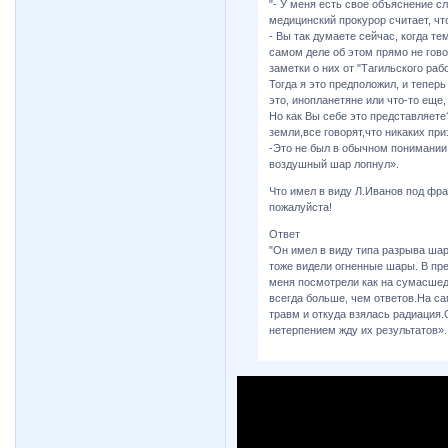
"- У меня есть свое объяснение с
медицинский прокурор считает, что
- Вы так думаете сейчас, когда те
самом деле об этом прямо не гово
заметки о них от "Тагильского рабо
Тогда я это предположил, и теперь
это, инопланетяне или что-то еще,
Но как Вы себе это представляет
земли,все говорят,что никаких пр
-Это не был в обычном понимании 
воздушный шар лопнул».
Что имел в виду Л.Иванов под фр
пожалуйста!
Ответ
"Он имел в виду типа разрыва шар
тоже видели огненные шары. В пр
меня посмотрели как на сумасшед
всегда больше, чем ответов.На са
травм и откуда взялась радиация.
нетерпением жду их результатов».