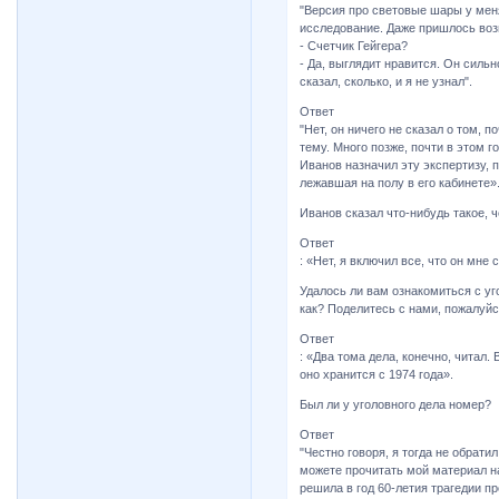
"Версия про световые шары у мен
исследование. Даже пришлось воз
- Счетчик Гейгера?
- Да, выглядит нравится. Он сильн
сказал, сколько, и я не узнал".
Ответ
"Нет, он ничего не сказал о том,
тему. Много позже, почти в этом го
Иванов назначил эту экспертизу, п
лежавшая на полу в его кабинете»
Иванов сказал что-нибудь такое, 
Ответ
: «Нет, я включил все, что он мне 
Удалось ли вам ознакомиться с уг
как? Поделитесь с нами, пожалуйс
Ответ
: «Два тома дела, конечно, читал
оно хранится с 1974 года».
Был ли у уголовного дела номер?
Ответ
"Честно говоря, я тогда не обрати
можете прочитать мой материал на
решила в год 60-летия трагедии п