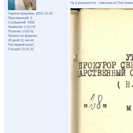
Ну и разумеется - классика из Постано
Зарегистрирован
: 2023-12-20
Приглашений:
0
Сообщений:
4256
Уважение:
[+21/-0]
Позитив:
[+33/-0]
Провел на форуме:
29 дней 11 часов
Последний визит:
Сегодня 15:31:31