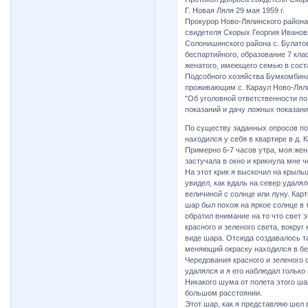
Г. Новая Ляля 29 мая 1959 г.
Прокурор Ново-Лялинского района
свидетеля Скорых Георгия Иванови
Солонишинского района с. Булато
беспартийного, образование 7 кла
женатого, имеющего семью в соста
Подсобного хозяйства Бумкомбина
проживающим с. Караул Ново-Ляли
"Об уголовной ответственности по 
показаний и дачу ложных показан
По существу заданных опросов по
находился у себя в квартире в д.
Примерно 6-7 часов утра, моя жена
застучала в окно и крикнула мне ч
На этот крик я выскочил на крыльц
увидел, как вдаль на север удал
величиной с солнце или луну. Кар
шар был похож на яркое солнце в 
обратил внимание на то что свет
красного и зеленого света, вокруг
виде шара. Отсюда создавалось т
меняющий окраску находился в бе
Чередования красного и зеленого 
удалялся и я его наблюдал только 
Никакого шума от полета этого ша
большом расстоянии.
Этот шар, как я представляю шел 