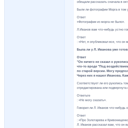
обещали рассказать сначала в октя
Были ли фотографии Морга в том 
Ответ
«Фотографии из морга не было».
Л.Иванов вам что-нибудь устно го
Ответ
: «Нет, я опубликовал все, что он 
Была ли у Л. Иванова уже готов
Ответ
"Он ничего не сказал о рукопис
что-то вроде "Под воздействие
по старой версии. Могу предпол
Через них я нашел Иванова. Каж
Соответствует ли его рукопись том
отредактирована или подвергнута
Ответьте
: «Не могу сказать».
Говорил ли Л. Иванов что-нибудь о
Ответ
: «Про Золотарева и Кривонищенко
Л. Иванов рассказал вам, что он в