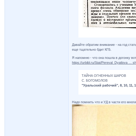
Давайте обратим внимание - на год ста
еще тщательно бдит КГБ.
Я напомню - что она пошла в догонку во
https://urbibl.ru/Stat/Pereval_Dyatlova … s
ТАЙНА ОГНЕННЫХ ШАРОВ
С. БОГОМОЛОВ
"Уральский рабочий", 8, 10, 11, 1
Надо помнить что и УД в части его мног