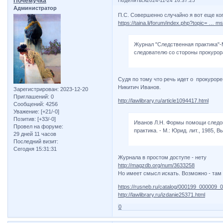
Почемучка
Поделиться
2024-11-24 16:37:25
Администратор
П.С. Совершенно случайно я вот еще ког
https://taina.li/forum/index.php?topic= … 
Журнал "Следственная практика"-
следователю со стороны прокурор
Судя по тому что речь идет о прокуроре
Никитич Иванов.
Зарегистрирован
: 2023-12-20
Приглашений:
0
http://lawlibrary.ru/article1094417.html
Сообщений:
4256
Уважение:
[+21/-0]
Позитив:
[+33/-0]
Иванов Л.Н. Формы помощи следов
Провел на форуме:
практика. - М.: Юрид. лит., 1985, Вы
29 дней 11 часов
Последний визит:
Сегодня 15:31:31
Журнала в простом доступе - нету
http://magzdb.org/num/3633258
Но имеет смысл искать. Возможно - там ч
https://rusneb.ru/catalog/000199_000009_
http://lawlibrary.ru/izdanie25371.html
0