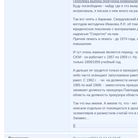
Проблема выбора прокурора-криминалис
Буду посвободнее - найду где я это вык
интриговала, я писала о нем много на р
Так вот опять к баранам. Свердловский 
методом методички Иванова Л.Н. об то
юридическое поколение с материалами д
надписью "Секретно" на нем.
Причем лежать и лежать - до 1974 года,
повышение.
И тут очень важным является период - к
СЮИ - он работает с 1957 по 1959 г.г. Н
только 1958/1959 учебный год.
А дальше он трудится только в прокурату
небо часто освещают запускаемые ракет
ракет. С 1962 г. - он на должности нача
1965 по май 1968г. - заместитель прокур
занимает должность прокурора Павлодарс
область на должность прокурора области
Так что мы имеем. А имеем то, что - нет
описали отдельно от покоящегося в арх
экземпляров и разместили считай что в 
Занавес...
0