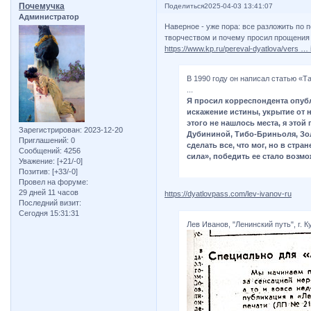
Почемучка
Поделиться
2025-04-03 13:41:07
Администратор
Наверное - уже пора: все разложить по 
творчеством и почему просил прощения
https://www.kp.ru/pereval-dyatlova/vers … i
В 1990 году он написал статью «Т
...
Я просил корреспондента опуб
искажение истины, укрытие от н
этого не нашлось места, я это
Зарегистрирован
: 2023-12-20
Дубининой, Тибо-Бриньоля, Зол
Приглашений:
0
сделать все, что мог, но в стра
Сообщений:
4256
сила», победить ее стало возм
Уважение:
[+21/-0]
Позитив:
[+33/-0]
Провел на форуме:
29 дней 11 часов
https://dyatlovpass.com/lev-ivanov-ru
Последний визит:
Сегодня 15:31:31
Лев Иванов, "Ленинский путь", г. К