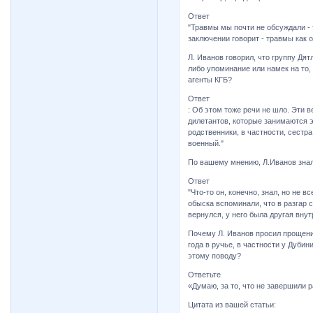
Ответ
"Травмы мы почти не обсуждали -
заключении говорит - травмы как 
Л. Иванов говорил, что группу Дят
либо упоминание или намек на то,
агенты КГБ?
Ответ
: Об этом тоже речи не шло. Эти 
дилетантов, которые занимаются 
родственники, в частности, сестр
военный."
По вашему мнению, Л.Иванов знал
Ответ
"Что-то он, конечно, знал, но не в
обыска вспоминали, что в разгар с
вернулся, у него была другая внут
Почему Л. Иванов просил прощени
года в ручье, в частности у Дуби
этому поводу?
Ответьте
«Думаю, за то, что не завершили 
Цитата из вашей статьи: