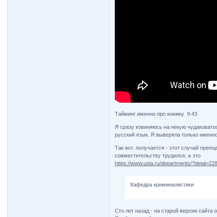
Тайминг именно про книжку 9:43
Я сразу извиняюсь на некую чудаковатос
русский язык. Я выверяла только именно
Так вот. получается - этот случай преп
совместительству трудился, а это
https://www.usla.ru/departments/?detal=22
Кафедра криминалистики
Сто лет назад - на старой версии сайта