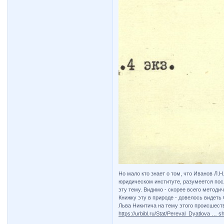
Но мало кто знает о том, что Иванов Л.
юридическом институте, разумеется пос
эту тему. Видимо - скорее всего методич
Книжку эту в природе - довелось видет
Льва Никитича на тему этого происшеств
https://urbibl.ru/Stat/Pereval_Dyatlova … s