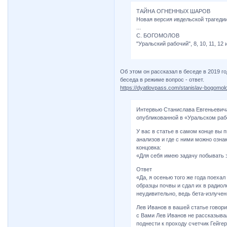
ТАЙНА ОГНЕННЫХ ШАРОВ
Новая версия ивдельской трагедии
...
С. БОГОМОЛОВ
"Уральский рабочий", 8, 10, 11, 12 
Об этом он рассказал в беседе в 2019 г
беседа в режиме вопрос - ответ.
https://dyatlovpass.com/stanislav-bogomol
Интервью Станислава Евгеньевича
опубликованной в «Уральском рабоч
У вас в статье в самом конце вы 
анализов и где с ними можно озна
концовка:
«Для себя имею задачу побывать э
Ответ
«Да, я осенью того же года поехал
образцы почвы и сдал их в радиол
неудивительно, ведь бета-излучен
Лев Иванов в вашей статье говори
с Вами Лев Иванов не рассказывал
поднести к проходу счетчик Гейге