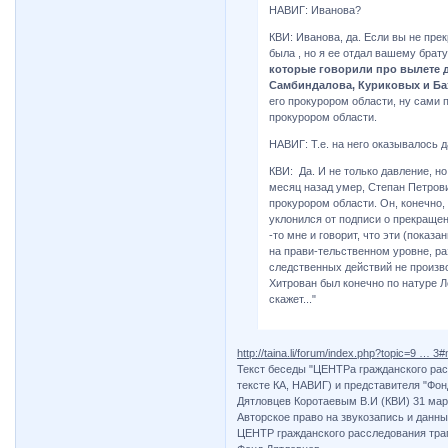
НАВИГ: Иванова?
КВИ: Иванова, да. Если вы не прек
была , но я ее отдал вашему брату
которые говорили про вылете ду
Самбиндалова, Куриковых и Ба
его прокурором области, ну сами 
прокурором области.
НАВИГ: Т.е. на него оказывалось 
КВИ: Да. И не только давление, но
месяц назад умер, Степан Петрови
прокурором области. Он, конечно,
уклонился от подписи о прекращен
-то мне и говорит, что эти (показа
на прави-тельственном уровне, раз
следственных действий не произво
Хитрован был конечно по натуре Л
скажет..."
http://taina.li/forum/index.php?topic=9 … 
Текст беседы "ЦЕНТРа гражданского рас
тексте КА, НАВИГ) и представителя "Фо
Дятловцев Коротаевым В.И (КВИ) 31 март.
Авторское право на звукозапись и данны
ЦЕНТР гражданского расследования тра