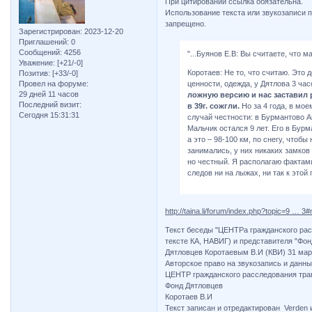
При цитировании ссылка обязательна.
Использование текста или звукозаписи 
запрещено.
Зарегистрирован
: 2023-12-20
Приглашений:
0
Сообщений:
4256
"...Буянов Е.В: Вы считаете, что 
Уважение:
[+21/-0]
Коротаев: Не то, что считаю. Это 
Позитив:
[+33/-0]
Провел на форуме:
ценности, одежда, у Дятлова 3 час
29 дней 11 часов
ложную версию и нас заставил р
Последний визит:
в 39г. сожгли.
Но за 4 года, в мо
Сегодня 15:31:31
случай честности: в Бурмантово А
Мальчик остался 9 лет. Его в Бурм
а это – 98-100 км, по снегу, чтоб
занимались, у них никаких замков
но честный. Я располагаю фактами,
следов ни на лыжах, ни так к этой 
http://taina.li/forum/index.php?topic=9 … 
Текст беседы "ЦЕНТРа гражданского рас
тексте КА, НАВИГ) и представителя "Фо
Дятловцев Коротаевым В.И (КВИ) 31 март.
Авторское право на звукозапись и данны
ЦЕНТР гражданского расследования тра
Фонд Дятловцев
Коротаев В.И
Текст записан и отредактирован Verden 