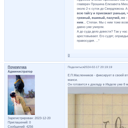
главврач Прошина Елизавета Миха
около 2-х суток до Свердловска. А
всю тайгу и приезжает раньше,
грязный, вшивый, пахучий, но -
ним
... Степан. Мы с ним тоже воз
давно уже умерли.
А до суда дело довести? Так у на
арестовывают. Его судят, оправды
правосудия. ..."
0
Почемучка
Поделиться
2024-02-17 20:19:19
Администратор
Е.П.Масленников - фиксирует в своей вт
манси.
Он готовится к докладу в Ивделе уже 8 м
Зарегистрирован
: 2023-12-20
Приглашений:
0
Сообщений:
4256