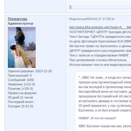
0
Почемучка
Поделиться
2024-02-17 17:58:11
Администратор
http://taina.li/forum/index.php?topic=9 … 
©ОО"ИНТЕРНЕТ-ЦЕНТР трагедии Дятловц
Текст беседы "ЦЕНТРа гражданского ра
по делу Дятловцев Коротаевым В.И (КВИ)
Авторское право на звукозапись и данны
ЦЕНТР гражданского расследования траг
Текст записан и отредактирован НАВИГ.
При цитировании ссылка обязательна.
Использование текста или видеозвукоза
Зарегистрирован
: 2023-12-20
Приглашений:
0
"...КВИ: Не знаю , я когда его чита
Сообщений:
4256
прокуро-ром Целиноградской облас
Уважение:
[+21/-0]
вы как молодой в Целиноград нача
Позитив:
[+33/-0]
беспартийный меня не поставят, да
Провел на форуме:
прокурором Кустанайской об-ласт
29 дней 11 часов
встречались дважды в гостинице и
Последний визит:
20 дней прекратил, у нас хулиганку
Сегодня 15:31:31
Ештокина, а он был второй секрет
НАВИГ: И что он сказал?
КВИ: Ештокин сказал мы вас уволи