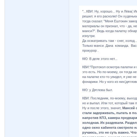
"...КВИ: Ну, хорошо... Ну и Лёва( 
решил: я его расколю! Он худеньки
тогда сказал: "Меня Ештокин замо
материалы он признал, что - да, н
манси?". Ведь когда палатку обна
изнутри.
Да осматривать там - снег, холод.
Только манси. Дана команда. Васи
прокурор .
КЮ: В деле этого нет...
КВИ:"Протокол осмотра палатки и 
это есть. Но по-моему, он тогда н
на палатке кто-то увидел, я уже н
фонарики. Но у кого из них(дятлов
КЮ: у Дятлова был.
КВИ: Последним, по-моему, выходи
но и выпал. Или тот, который там 
Ну и после этого, значит,
Мансей с
стали задерживать, пытать в по
напротив КПЗ, камера предварит
холодная. Их раздевали. Раздели
одно окно кабинета смотрело н
ручаюсь, это не суть важно. Что