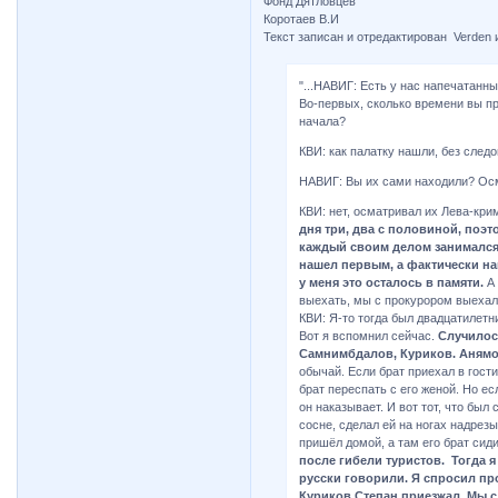
Фонд Дятловцев
Коротаев В.И
Текст записан и отредактирован Verden 
"...НАВИГ: Есть у нас напечатанн
Во-первых, сколько времени вы п
начала?
КВИ: как палатку нашли, без следо
НАВИГ: Вы их сами находили? Ос
КВИ: нет, осматривал их Лева-кри
дня три, два с половиной, поэт
каждый своим делом занимался.
нашел первым, а фактически на
у меня это осталось в памяти.
А 
выехать, мы с прокурором выехали
КВИ: Я-то тогда был двадцатилетни
Вот я вспомнил сейчас.
Случилось
Самнимбдалов, Куриков. Анямо
обычай. Если брат приехал в гости
брат переспать с его женой. Но ес
он наказывает. И вот тот, что был
сосне, сделал ей на ногах надрезы
пришёл домой, а там его брат сидит
после гибели туристов. Тогда я
русски говорили. Я спросил про
Куриков Степан приезжал. Мы с