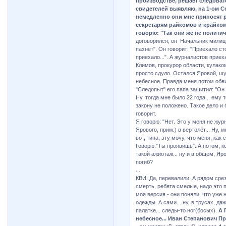
производстве, решает следовате
свидетелей выявляю, на 1-ом Се
немедленно они мне приносят р
секретарям райкомов и крайком
говорю: "Так они же не политич
договорился, он Начальник милици
пахнет". Он говорит: "Приехало ст
приехало...". А журналистов приех
Климов, прокурор области, кулаком
просто сдуло. Остался Яровой, шу
небесное. Правда меня потом обви
"Следопыт" его папа защитил: "Он 
Ну, тогда мне было 22 года... ему т
закону не положено. Такое дело и 
говорит.
Я говорю: "Нет. Это у меня не журна
Ярового, прим.) в вертолёт... Ну,
вот, типа, эту мочу, что меня, как
Говорю:"Ты проявишь". А потом, ког
такой ажиотаж... ну и в общем, Яро
погиб?
...
КВИ: Да, перевалили. А рядом срез
смерть, ребята смелые, надо это 
моя версия - они поняли, что уже 
одежды. А сами... ну, в трусах, да
палатке... следы-то ног(босых).
А П
небесное... Иван Степанович П