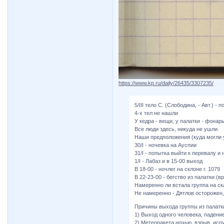
https://www.kp.ru/daily/26435/3307235/
5/III тело С. (Слободина, - Авт.) - 
4-х тел не нашли
У кедра - вещи, у палатки - фонарь
Все люди здесь, никуда не ушли.
Наши предположения (куда могли 
30/I - ночевка на Ауспии
31/I - попытка выйти к перевалу и 
1/I - Лабаз и в 15-00 выход
В 18-00 - ночлег на склоне г. 1079
В 22-23-00 - бегство из палатки (
Намеренно ли встала группа на ск
Не намеренно - Дятлов осторожен,
Причины выхода группы из палатк
1) Выход одного человека, падение
2) Метеоракета ночью, взрыв, испу