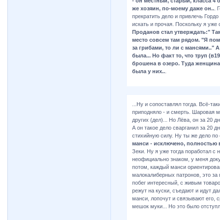
- он местный, старый, класса 4
же хозяин, по-моему даже он..
. 
прекратить дело и привлечь Гордо 
искать и прочая. Поскольку я уже 
Проданов стал утверждать:" Там
место совсем там рядом. "Я пом
за грибами, то ли с мансями.." 
была... Но факт то, что труп (в
брошена в озеро. Туда женщинам
была у них..
.
...Ну и сопоставлял тогда. Всё-та
приподняло - и смерть. Шаровая мо
других (дел)... Но Лёва, он за 20 д
А он такое дело сварганил за 20
стихийную силу. Ну ты же дело по
манси - исключено, полностью 
Зеки. Ну я уже тогда поработал с
неофициально знаком, у меня докум
потом, каждый манси ориентирован
малокалиберных патронов, это за п
побег интересный, с живым товаром
режут на куски, съедают и идут да
манси, лопочут и связывают его, с
мешок муки... Но это было отступл