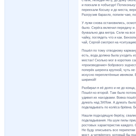
стали, лебёдки нету, до дому окол
и поехали в «объезд»! Потихоньку
переехали Косьву и до места, вер
Разгрузив барахло, попили чаю, п
У лужи снова остановились, осмот
было. Серёга включил передачу и…
буквально два метра. Сели на вс
чайку, поглядеть что и как. Бензо
чай, Сергей смотрел на «ситуацию
Пошёл по тому отводному карману
есть, вода должна была уходить из
местах! Сколько мог в коротких са
«произведение» бобрового зодчест
поперёк шеренга крупной, чуть не 
искусно переплетённые ивняком. В
шириной!
Разбирал я её долго и не до конца,
Пошёл ко второй. Там было потонь
удивил их находками. Вовка пошё
думать над ЗИЛом. А думать было
подкладывать по колёса брёвна. Б
Нашли подходящую берёзу, свалил
подкладывания. На шум пилы приш
ростовых характеристик каждого. 
Не буду описывать все перипетии 
мост, а четвёртого, который бы п