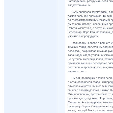
наговорились, разгрузили себя эм
«подготовились».
Суть процесса заключалась в пр
самой большой промоине, то бишь
со стограммовыми пузырьками) п
было организовать неспешный проб
Работа хлопотная, с беготнёй и 
Ветеринар, Вера Станиславовна, 
участие в «процедуре».
Оленеводы, собрав с раннего утр
«куски» стада, потихоньку подгон
побежали, покрикивая и махая ру
«авангард» стада успешно замочи
не пугаясь, мелкой рысцой, бежали
привязанные к ней передовые оле
постепенно превращалась в мутну
«пациентов»…
Ну вот, последних оленей всей бр
в остановившееся стадо. «Операци
описано схематично, а если выра
занялся своими делами. Виктор Ви
Станиславовной, достав какие-то д
просто сидел, отдыхая. По разно
Митрофан Александрович Хозяинов,
спросил у Сергея Савельевича, а 
колен, свитер? Тот что-то негром