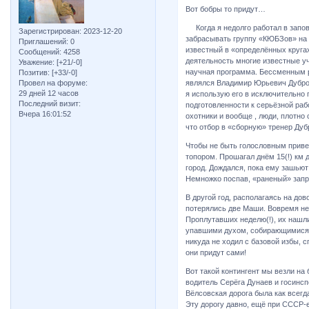
Вот бобры то придут…
Когда я недолго работал в запов
Зарегистрирован
: 2023-12-20
забрасывать группу «КЮБЗов» на 
Приглашений:
0
известный в «определённых круга
Сообщений:
4258
деятельность многие известные у
Уважение:
[+21/-0]
научная программа. Бессменным 
Позитив:
[+33/-0]
Провел на форуме:
являлся Владимир Юрьевич Дубров
29 дней 12 часов
я использую его в исключительно
Последний визит:
подготовленности к серьёзной раб
Вчера 16:01:52
охотники и вообще , люди, плотно
что отбор в «сборную» тренер Дуб
Чтобы не быть голословным приве
топором. Прошагал днём 15(!) км д
город. Дождался, пока ему зашьют 
Немножко поспав, «раненый» запр
В другой год, располагаясь на до
потерялись две Маши. Вовремя не
Проплутавших неделю(!), их нашл
упавшими духом, собирающимися и
никуда не ходил с базовой избы, 
они придут сами!
Вот такой контингент мы везли на
водитель Серёга Дунаев и госинс
Вёлсовская дорога была как всегд
Эту дорогу давно, ещё при СССР-е