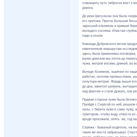
сокращать путь заброски вахт к м
дорога.
До реки Шегультан она была «норм
его притока. Приток Большая Кось
заросшей ельником и кривым бере
молодого сосняка. Илистая глубо
надо и ехали.
Команда Дубровского везла продук
намеченным маршрутам исследован
здесь была применима поговорка, 
валко доехали мы почти до переез
лужа, метров восемь длиной, во в
Володя Хозяинов, зырянин по наци
работал, охотник-промысловик, р
полутора метров. Жердь выше его
до дна, заметил уровень, вытащил
над фактом и стали думать, как р
Правая сторона лужи была безлес
Пройдя с Серёгой по ней, решили 
лазы, с берега лужи в саму лужу, 
трактором, чтобы воду отвести из
вроде проезжали, опять же, год н
Серёжа - бывалый водитель, на вы
такие же места забрасывал. Спус