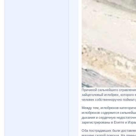
Причиной сильнейшего отравления
зайцеголовый иглобрюх, которого
человек собственноручно поймал 
Между тем, иглобрюхов категориче
иглобрюхов содержится сильнейши
дыхания и сердечную недостаточ
зарегистрированы в Египте и Изра
Оба пострадавших были доставле
машине скорой помощи. На данны