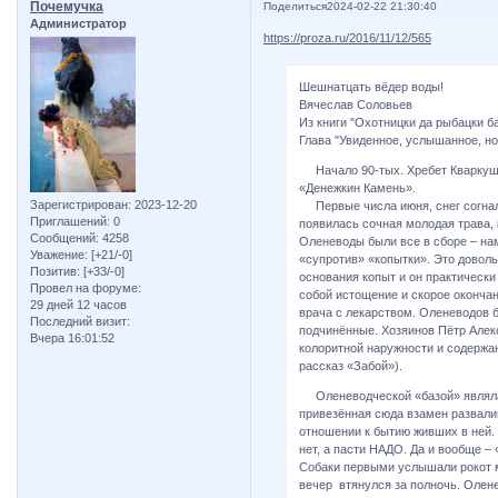
Почемучка
Поделиться
2024-02-22 21:30:40
Администратор
https://proza.ru/2016/11/12/565
Шешнатцать вёдер воды!
Вячеслав Соловьев
Из книги "Охотницки да рыбацки бай
Глава "Увиденное, услышанное, н
Начало 90-тых. Хребет Кваркуш 
«Денежкин Камень».
Зарегистрирован
: 2023-12-20
Первые числа июня, снег согнало
Приглашений:
0
появилась сочная молодая трава,
Сообщений:
4258
Оленеводы были все в сборе – на
Уважение:
[+21/-0]
«супротив» «копытки». Это доволь
Позитив:
[+33/-0]
основания копыт и он практически 
Провел на форуме:
собой истощение и скорое оконча
29 дней 12 часов
врача с лекарством. Оленеводов б
Последний визит:
подчинённые. Хозяинов Пётр Алек
Вчера 16:01:52
колоритной наружности и содержа
рассказ «Забой»).
Оленеводческой «базой» являлас
привезённая сюда взамен развалив
отношении к бытию живших в ней. О
нет, а пасти НАДО. Да и вообще – 
Собаки первыми услышали рокот 
вечер втянулся за полночь. Олене