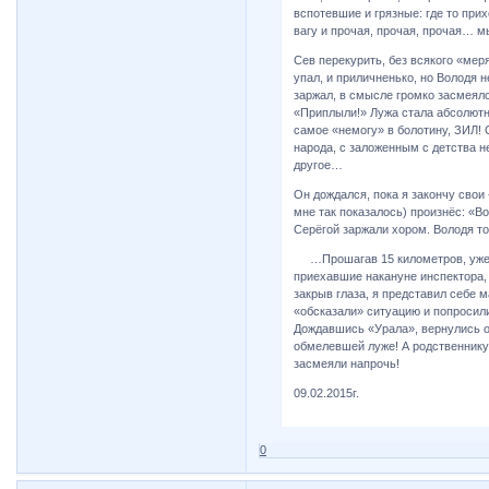
вспотевшие и грязные: где то пр
вагу и прочая, прочая, прочая… м
Сев перекурить, без всякого «мер
упал, и приличненько, но Володя н
заржал, в смысле громко засмеял
«Приплыли!» Лужа стала абсолютно
самое «немогу» в болотину, ЗИЛ! 
народа, с заложенным с детства 
другое…
Он дождался, пока я закончу свои
мне так показалось) произнёс: «Во
Серёгой заржали хором. Володя т
…Прошагав 15 километров, уже в
приехавшие накануне инспектора, 
закрыв глаза, я представил себе 
«обсказали» ситуацию и попросили
Дождавшись «Урала», вернулись о
обмелевшей луже! А родственнику 
засмеяли напрочь!
09.02.2015г.
0