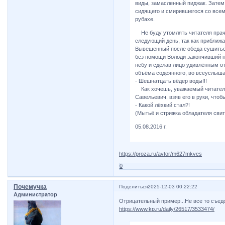
виды, замасленный пиджак. Затем 
сидящего и смирившегося со всем
рубахе.
Не буду утомлять читателя прач
следующий день, так как приближ
Вывешенный после обеда сушиться
без помощи Володи закончивший н
небу и сделав лицо удивлённым о
объёма содеянного, во всеуслыша
- Шешнатцать вёдер воды!!!
Как хочешь, уважаемый читатель,
Савельевич, взяв его в руки, что
- Какой лёхкий стал?!
(Мытьё и стрижка обладателя свит
05.08.2016 г.
https://proza.ru/avtor/m627mkves
0
Почемучка
Поделиться
2025-12-03 00:22:22
Администратор
Отрицательный пример...Не все то съедо
https://www.kp.ru/daily/26517/3533474/