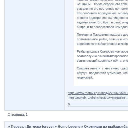
женщины – после сердечного прист
вывели, но его состояние по-преж
Как сообщили полицейские, молод
о своих подозрениях на пищевое о
недомогание. Его брат, в свою оч
Кипре, и те посоветовали немедле
Полиция в Паралимни нашла в дом
приготовенной рыбы, печени и икр
серебристого зайцеголовоо иглобр
Рыба пришла в Средиземное море и
благополучно акклиматизировалась
вытесняющий коренных обитателе
Следует отметить, что внекоторы
«фугу», предлагают гурманам. Го
лицензией.
https://www.rostov.kp.ru/daily/27656.5/504
https://ngkub.ru/obshchestvo/v-magazine 
0
Страница:
1
»
Перевал Дятлова forever
»
Homo Legens
»
Охртницки да рыбацки байк