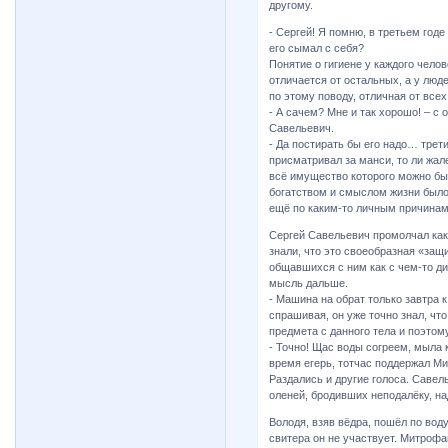
другому.
- Сергей! Я помню, в третьем годе
его сымал с себя?
Понятие о гигиене у каждого челов
отличается от остальных, а у люде
по этому поводу, отличная от все
- А сачем? Мне и так хорошо! – с
Савельевич.
- Да постирать бы его надо… трет
присматривал за манси, то ли жале
всё имущество которого можно бы
богатством и смыслом жизни было 
ещё по каким-то личным причинам
Сергей Савельевич промолчал как
знали, что это своеобразная «защ
общавшихся с ним как с чем-то д
мысль дальше.
- Машина на обрат только завтра к
спрашивая, он уже точно знал, что
предмета с данного тела и поэтому
- Точно! Щас воды согреем, мыла 
время егерь, тотчас поддержал М
Раздались и другие голоса. Савел
оленей, бродивших неподалёку, на
Володя, взяв вёдра, пошёл по воду
свитера он не участвует. Митрофа