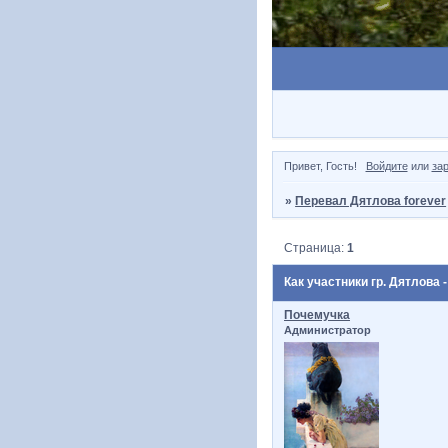
Привет, Гость!
Войдите
или
за
»
Перевал Дятлова forever
Страница:
1
Как участники гр. Дятлова -
Почемучка
Администратор