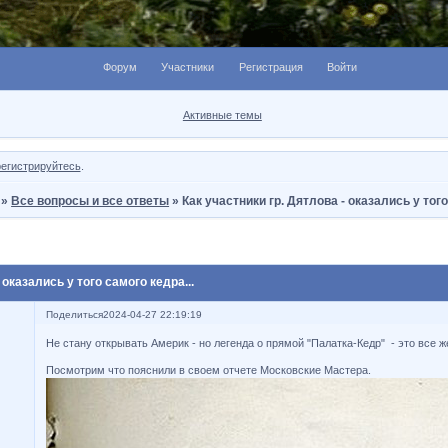
Форум
Участники
Регистрация
Войти
Активные темы
регистрируйтесь
.
»
Все вопросы и все ответы
»
Как участники гр. Дятлова - оказались у того
 оказались у того самого кедра...
Поделиться
2024-04-27 22:19:19
Не стану открывать Америк - но легенда о прямой "Палатка-Кедр" - это все ж
Посмотрим что пояснили в своем отчете Московские Мастера.