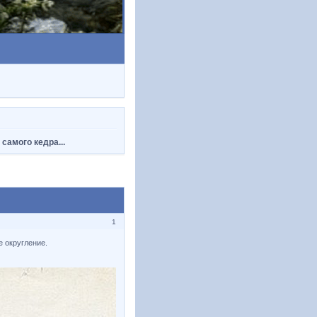
 самого кедра...
1
е округление.