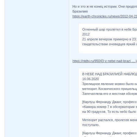
Но и это ж не конец истории. Они продо
Бразилию
https://earth-chronicles.ru/news/2012-04-
Огненный шар пролетел в небе Бр
2012
21 апреля вечером примерно в 23:
свидетельствам очевидцев яркий о
https://ntdtv.ru/95043-v-nebe-nad-brazi … j
В НЕБЕ НАД БРАЗИЛИЕЙ НАБЛ
16.06.2020
Зрелищное явление можно было на
метеорит. Космического пришельц
Запечатлела его и местная обсерв
[Карлуш Фернанду Джанг, профессо
«Камера номер 7 в обсерватории з
на 90 градусов. То есть небо было
Метеорит распался, пролетев мен
поступало.
[Карлуш Фернанду Джанг, профессо