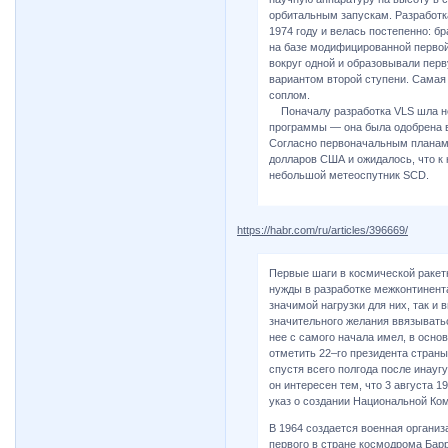
орбитальным запускам. Разработк
1974 году и велась постепенно: бр
на базе модифицированной первой
вокруг одной и образовывали пер
вариантом второй ступени. Самая
соплом.
Поначалу разработка VLS шла не
программы — она была одобрена в 
Согласно первоначальным планам
долларов США и ожидалось, что к 
небольшой метеоспутник SCD.
https://habr.com/ru/articles/396669/
Первые шаги в космической ракет
нужды в разработке межконтинента
значимой нагрузки для них, так и 
значительного желания ввязывать
нее с самого начала имел, в основ
отметить 22–го президента стран
спустя всего полгода после инауг
он интересен тем, что 3 августа 1
указ о создании Национальной Ко
В 1964 создается военная организ
первого в стране космодрома Бар