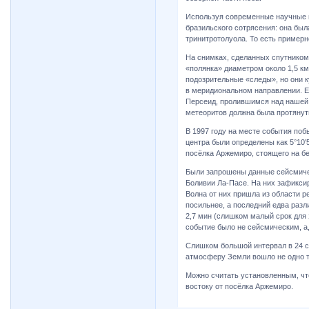
Используя современные научные м
бразильского сотрясения: она был
тринитротолуола. То есть пример
На снимках, сделанных спутником 
«полянка» диаметром около 1,5 км
подозрительные «следы», но они 
в меридиональном направлении. Е
Персеид, пролившимся над нашей п
метеоритов должна была протянуть
В 1997 году на месте события по
центра были определены как 5°10′5
посёлка Аржемиро, стоящего на бе
Были запрошены данные сейсмичес
Боливии Ла-Пасе. На них зафикси
Волна от них пришла из области р
посильнее, а последний едва разл
2,7 мин (слишком малый срок для 
событие было не сейсмическим, а,
Слишком большой интервал в 24 с
атмосферу Земли вошло не одно те
Можно считать установленным, что 
востоку от посёлка Аржемиро.