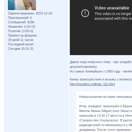
Зарегистрирован
: 2023-12-20
Приглашений:
0
Сообщений:
4256
Уважение:
[+21/-0]
Позитив:
[+33/-0]
Провел на форуме:
29 дней 11 часов
Последний визит:
Сегодня 15:31:31
Давно пора помучить тему - про злодейс
документированы.
Из самых ближайших к 1959 году - являе
Канву происшествия я возьму у великог
http://murders.ru/lenta_111.html
Нерасказанная история свинцовых
...
Итак, инцидент произошёл в Брази
Мигель Виана (Miguel Jose Viana) и
приехали в 14:30 17 августа в Ни
(Campos dos Goytacazes). В расп
радиодеталей по имевшемуся у Ми
дождевика. После этого примерно 