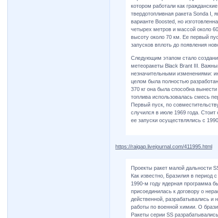
котором работали как гражданские
твердотопливная ракета Sonda I, 
варианте Boosted, но изготовленн
четырех метров и массой около 60 
высоту около 70 км. Ее первый пу
запусков вплоть до появления нов
Следующим этапом стало создание
метеоракеты Black Brant III. Важн
незначительными изменениями: ин
целом была полностью разработана
370 кг она была способна вынести 
топлива использовалась смесь пе
Первый пуск, по совместительств
случился в июле 1969 года. Стоит 
ее запуски осуществлялись с 1990 
https://raigap.livejournal.com/411995.html
Проекты ракет малой дальности SS
Как известно, Бразилия в период с
1990-м году ядерная программа б
присоединилась к договору о нер
действенной, разрабатывались и н
работы по военной химии. О брази
Ракеты серии SS разрабатывались