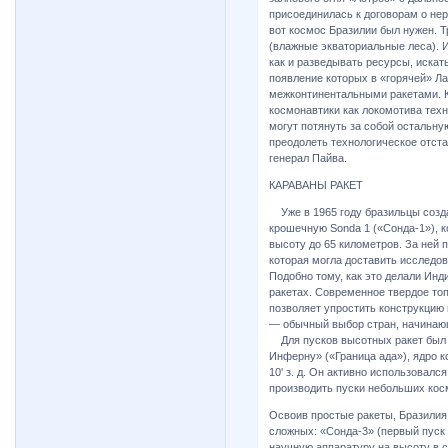
присоединилась к договорам о нер
вот космос Бразилии был нужен. Т
(влажные экваториальные леса). И
как и разведывать ресурсы, искат
появление которых в «горячей» Ла
межконтинентальными ракетами. К
космонавтики как локомотива тех
могут потянуть за собой остальну
преодолеть технологическое отста
генерал Пайва.
КАРАВАНЫ РАКЕТ
Уже в 1965 году бразильцы созд
крошечную Sonda 1 («Сонда-1»), 
высоту до 65 километров. За ней
которая могла доставить исследов
Подобно тому, как это делали Инд
ракетах. Современное твердое топ
позволяет упростить конструкцию 
— обычный выбор стран, начинаю
Для пусков высотных ракет был 
Инферну» («Граница ада»), ядро ко
10' з. д. Он активно использовался
производить пуски небольших кос
Освоив простые ракеты, Бразилия 
сложных: «Сонда-3» (первый пуск 
научную аппаратуру на высоту в с