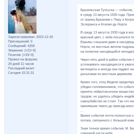
Бразильская Тунгуска — событие,
в среду 13 августа 1930 года. Пр
от границ Бразилии с Перу и Колум
Эсперанса и Аталая-ду-Норти.
В среду 13 августа 1930 года в в
Зарегистрирован
: 2023-12-20
красный цвет, с неба посыпался п
Приглашений:
0
Взрывы слышали даже в находящих
Сообщений:
4256
Норти, но местные жители подума
Уважение:
[+21/-0]
на полигоне находящейся неподал
Позитив:
[+33/-0]
Провел на форуме:
Через пять дней в район события
29 дней 11 часов
успокаивать находящихся в ужасе
Последний визит:
метеориты и иногда они падают н
Сегодня 15:31:31
разъезжая по местным деревням.
Кроме того, отец Феделе предотвр
убедил соплеменников, что событи
принять нейротоксичное вещество 
трудом, но удалось убедить индей
самоубийство не стоит. Так что по
принявшие тимпо до приезда мисс
...
Время события почти полностью 
потока, связанного с большой ко
Зная точное время события, М. Б
северной части неба.