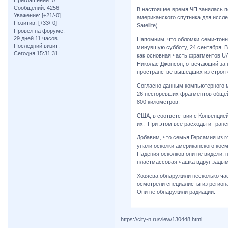
Приглашений:
0
Сообщений:
4256
В настоящее время ЧП занялась по
Уважение:
[+21/-0]
американского спутника для иссл
Позитив:
[+33/-0]
Satellite).
Провел на форуме:
29 дней 11 часов
Напомним, что обломки семи-тонн
Последний визит:
минувшую субботу, 24 сентября. В
Сегодня 15:31:31
как основная часть фрагментов U
Николас Джонсон, отвечающий за
пространстве вышедших из строя 
Согласно данным компьютерного м
26 несгоревших фрагментов общей
800 километров.
США, в соответствии с Конвенцие
их. При этом все расходы и тран
Добавим, что семья Герсамия из го
упали осколки американского косм
Падения осколков они не видели, н
пластмассовая чашка вдруг задым
Хозяева обнаружили несколько ча
осмотрели специалисты из регион
Они не обнаружили радиации.
https://city-n.ru/view/130448.html