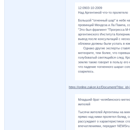
12:0903-10-2009
Над Аргентиной что-то пролетело
Большой "огненный шар" в небе н
провинций Мендоза и Ла Пампа, 
"Это был фрагмент "Прогресса М-
аргентинского Института Коперник
вывод после консультаций с неск
обломки должны были успать в юж
Однако другие эксперты ставят э
метеорите, тем более, что горевш
голубоватый светящийся след. Кро
землю также говорит в пользу его
что падение «огненного шара» соп
озарилось.
https://online.zakon.kz/Document/?doc_id
Младший брат челябинского метео
жителей
Тысячи жителей Аргентины на мин
прямо над ними пролетел болид, 
рассуждают о характеристиках сг
впечатлениями, передает NEWSru.c