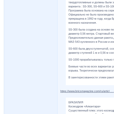
твердотопливные и должны были з
варианта : SS-300, SS-600 и SS-1
Программа была основана на серии
Официально не было произведено 
прекращена в 1992-м году, когда 
военного назначения.
SS-300 была создана на основе пе
диаметр 0,56 метра. Стартовый вес
Предположительно данная ракета 
МАЗ 543 купленного в России и из
SS-600 была двухступенчатой, соз
диаметр ступеней 1 м и 0,56 м соо
SS-1000 прорабатывалась только 
Боевые части во всех вариантах 
взрыва. Теоретически предполага
В заинтересованности этими ракет
https://www.bricsmagazine.com/ru/articl 
БРАЗИЛИЯ
Космодром «Алкантара»
Существенный плюс этого космодро