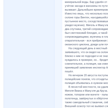
минеральной воды. Бар удалён от 
учётом захода в магазины по пут
вызввает. Дальнейшее времяпров
Известно лишь, что несколько поз
склоне горы Винтен, находившейся
пустынное место, соседствовавше
увидел мужчин). Мигель и Мануэль
два спутника, третий сопровождаю
был светлокожий блондин, а тако
сопровождающими, мужчины в плащ
отвратительная - вся прибрежная 
океанского циклона, дожди шли по
На следующий день в местный от
заявившего, что он видел на скло
близко к ним не подходил и не зн
нуждалось в проверке, но... брод
сомнительное, а полиция, как изве
принявший заявление инспектор Ан
пошёл.
Но вечером 20 августа поступило
полицейские поняли, что отсидетьс
полиция объявилась в нужном мест
В лесистой местности, на удален
Мигеля Виана и Мануэля да Круза.
ножом, топором или мачете - пал
полотенца, завёрнутых в обёрточн
также самодельный стаканчик, св
Внешний осмотр тел не выявил сле