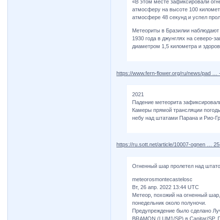
«В этом месте зафиксировали огне
атмосферу на высоте 100 километ
атмосфере 48 секунд и успел прол
Метеориты в Бразилии наблюдают д
1930 года в джунглях на северо-з
диаметром 1,5 километра и здоро
https://www.fern-flower.org/ru/news/pad … -
2021
Падение метеорита зафиксировали
Камеры прямой трансляции погоды
небу над штатами Парана и Рио-Гр
https://ru.sott.net/article/10007-ognen … 2
Огненный шар пролетел над штато
meteorosmontecastelosc
Вт, 26 апр. 2022 13:44 UTC
Метеор, похожий на огненный шар
понедельник около полуночи.
Предупреждение было сделано Луч
BRAMON (LUM1/SP) в Canitar/SP.