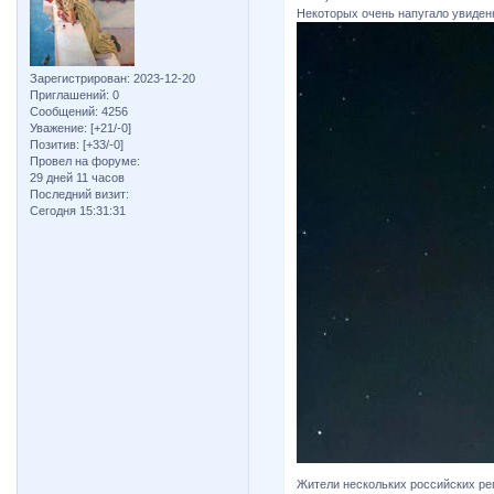
Некоторых очень напугало увиден
Зарегистрирован
: 2023-12-20
Приглашений:
0
Сообщений:
4256
Уважение:
[+21/-0]
Позитив:
[+33/-0]
Провел на форуме:
29 дней 11 часов
Последний визит:
Сегодня 15:31:31
Жители нескольких российских ре