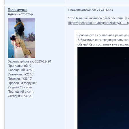
Почемучка
Поделиться
2024-08-05 18:33:41
Администратор
Чтоб быль не казалась сказкою - впишу 
https://pozhproekt.ru/blog/brazilskaya- … 
Бразильская социальная реклама 
В Бразилии есть традиция запуск
обычай был поставлен вне закона,
Зарегистрирован
: 2023-12-20
Приглашений:
0
Сообщений:
4256
Уважение:
[+21/-0]
Позитив:
[+33/-0]
Провел на форуме:
29 дней 11 часов
Последний визит:
Сегодня 15:31:31