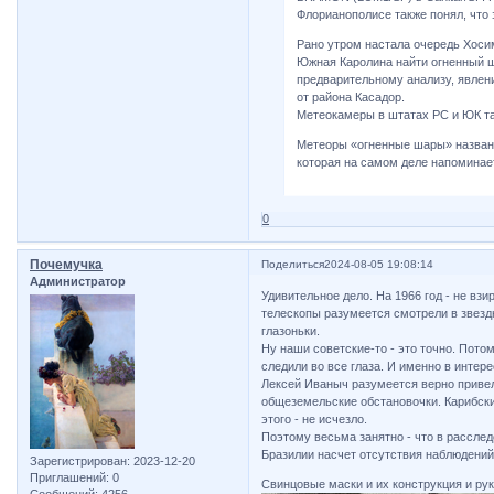
Флорианополисе также понял, что
Рано утром настала очередь Хоси
Южная Каролина найти огненный ш
предварительному анализу, явлени
от района Касадор.
Метеокамеры в штатах РС и ЮК т
Метеоры «огненные шары» названы 
которая на самом деле напоминае
0
Почемучка
Поделиться
2024-08-05 19:08:14
Администратор
Удивительное дело. На 1966 год - не взи
телескопы разумеется смотрели в звезд
глазоньки.
Ну наши советские-то - это точно. Пото
следили во все глаза. И именно в интер
Лексей Иваныч разумеется верно привел
общеземельские обстановочки. Карибски
этого - не исчезло.
Поэтому весьма занятно - что в расслед
Бразилии насчет отсутствия наблюдений
Зарегистрирован
: 2023-12-20
Приглашений:
0
Свинцовые маски и их конструкция и рук