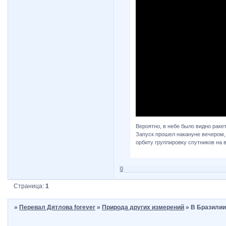
Вероятно, в небе было видно ракет
Запуск прошел накануне вечером, 
орбиту группировку спутников на 
0
Страница:
1
»
Перевал Дятлова forever
»
Природа других измерений
»
В Бразилии 