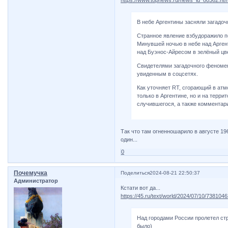
В небе Аргентины засняли загадо
Странное явление взбудоражило п
Минувшей ночью в небе над Арген
над Буэнос-Айресом в зелёный цве
Свидетелями загадочного феномен
увиденным в соцсетях.
Как уточняет RT, сгорающий в ат
только в Аргентине, но и на терри
случившегося, а также комментари
Так что там огненношарило в августе 19
один...
0
Почемучка
Поделиться
2024-08-21 22:50:37
Администратор
Кстати вот да...
https://45.ru/text/world/2024/07/10/7381046
Над городами России пролетел ст
было)