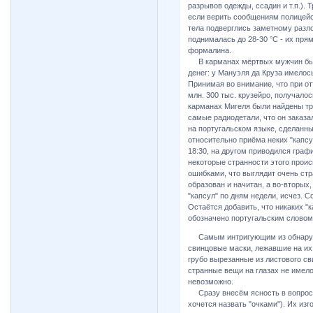
разрывов одежды, ссадин и т.п.). 
если верить сообщениям полицейс
тела подверглись заметному разл
поднималась до 28-30 °С - их пря
формалина.
В карманах мёртвых мужчин был
денег: у Мануэля да Круза имелось
Принимая во внимание, что при от
млн. 300 тыс. крузейро, получало
карманах Мигеля были найдены тр
самые радиодетали, что он заказа
на португальском языке, сделанны
относительно приёма неких "капсу
18:30, на другом приводился граф
некоторые странности этого прои
ошибками, что выглядит очень ст
образован и начитан, а во-вторых
"капсул" по дням недели, исчез. С
Остаётся добавить, что никаких "ка
обозначено португальским словом 
Самым интригующим из обнаруже
свинцовые маски, лежавшие на их 
грубо вырезанные из листового св
странные вещи на глазах не имел
невозможно.
Сразу внесём ясность в вопрос п
хочется назвать "очками"). Их из