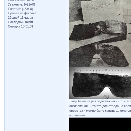
Сообщений:
4256
Уважение:
[+21/-0]
Позитив:
[+33/-0]
Провел на форуме:
29 дней 11 часов
Последний визит:
Сегодня 15:31:31
Люди были ну раз радиотехники - то с п
согласиться - что это для отвода не св
средства - можно было купить шлемы св
излучения.