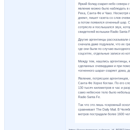
Яркий болид озарил небо севера с
явление можно было наблюдать в ш
Риха, Санта-Фе и Чако. Несмотря н
днем», пишет газета со слов очев
а потом появился огненный шар. Сп
сотрясло и послышался звук, кото
свидетелей вспышки Radio Santa F
Другие аргентинцы рассказывали о
сначала даже подумали, что их гр
где они были по случаю выходного
соцсетях, отдельные записи из ко
Между тем, нашлись аргентинцы, 
сделанных очевидцами и при помо
«огненного шара» озаряет дома, до
Явление, потрясшее аргентинцев,
Санта-Фе Хорхе Коглан. По его сл
130 тысяч километров в час и раз
само небесное тело было небольш
Radio Santa Fe.
Так что это лишь «скромный оско
сравнивает The Daily Mail. В Чел
метров пострадали более 1600 чел
https://www.topnews.ru/news_id_80362.htm