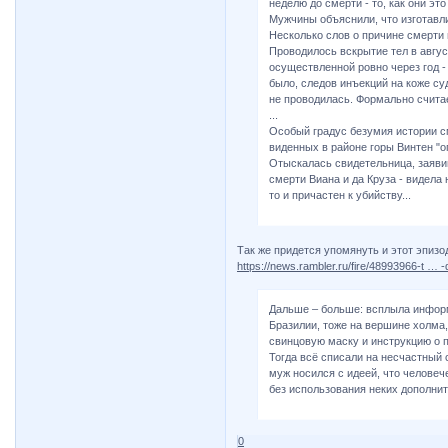
неделю до смерти - то, как они эт
Мужчины объяснили, что изготавл
Несколько слов о причине смерти
Проводилось вскрытие тел в август
осуществленной ровно через год -
было, следов инъекций на коже су
не проводилась. Формально считае
...
Особый градус безумия истории с
виденных в районе горы Винтен "о
Отыскалась свидетельница, заявивш
смерти Виана и да Круза - видела 
то и причастен к убийству...
Так же придется упомянуть и этот эпизо
https://news.rambler.ru/fire/48993966-t … -
Дальше – больше: всплыла информа
Бразилии, тоже на вершине холма
свинцовую маску и инструкцию о 
Тогда всё списали на несчастный 
муж носился с идеей, что человеч
без использования неких дополни
0