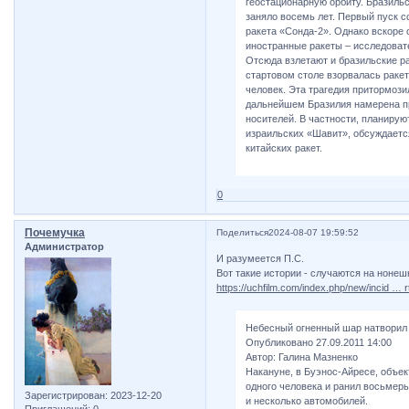
геостационарную орбиту. Бразильс
заняло восемь лет. Первый пуск с
ракета «Сонда-2». Однако вскоре 
иностранные ракеты – исследовате
Отсюда взлетают и бразильские ра
стартовом столе взорвалась ракет
человек. Эта трагедия притормоз
дальнейшем Бразилия намерена пр
носителей. В частности, планирую
израильских «Шавит», обсуждаетс
китайских ракет.
0
Почемучка
Поделиться
2024-08-07 19:59:52
Администратор
И разумеется П.С.
Вот такие истории - случаются на нонеш
https://uchfilm.com/index.php/new/incid … r
Небесный огненный шар натворил 
Опубликовано 27.09.2011 14:00
Автор: Галина Мазненко
Накануне, в Буэнос-Айресе, объек
одного человека и ранил восьмеры
Зарегистрирован
: 2023-12-20
и несколько автомобилей.