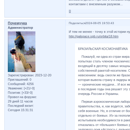
контактами с внеземным разумом...
0
Почемучка
Поделиться
2024-08-05 19:53:43
Администратор
И тем не менее - точку в этой истории 
http://galspace.spb.ru/orbita/18.htm
БРАЗИЛЬСКАЯ КОСМОНАВТИКА
Пожалуй, ни одна из стран мира 
попытках стать членом «космическ
входящий в десятку самых мощных
собственной ракетой-носителем. 
Зарегистрирован
: 2023-12-20
невезением: ведь смогли же браз
Приглашений:
0
которая вывела страну в лидеры м
Сообщений:
4256
— хронические неудачи... И все ж
Уважение:
[+21/-0]
в последние годы она решает эту 
Позитив:
[+33/-0]
очередь России и Украины.
Провел на форуме:
29 дней 11 часов
Первая аэрокосмическая лаборат
Последний визит:
правительства, и, как водится, з
Сегодня 15:31:31
себя военные. Но, в отличие от б
отдельно от боевых. Из-за геопо
испытывала необходимости в раке
отказалась от «больших» боевых 
залпового огня «Астрос» с дально