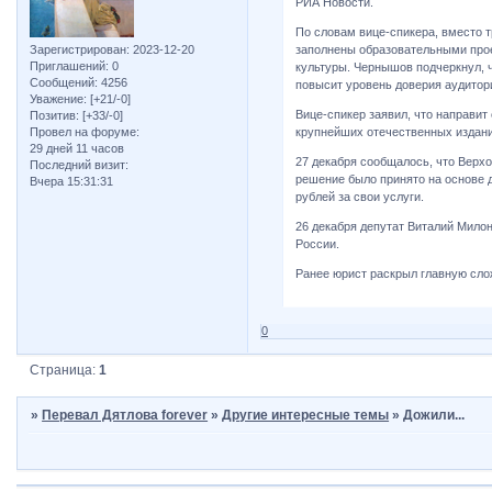
РИА Новости.
По словам вице-спикера, вместо 
Зарегистрирован
: 2023-12-20
заполнены образовательными прое
Приглашений:
0
культуры. Чернышов подчеркнул, ч
Сообщений:
4256
повысит уровень доверия аудитор
Уважение:
[+21/-0]
Вице-спикер заявил, что направи
Позитив:
[+33/-0]
Провел на форуме:
крупнейших отечественных издани
29 дней 11 часов
27 декабря сообщалось, что Верх
Последний визит:
решение было принято на основе д
Вчера 15:31:31
рублей за свои услуги.
26 декабря депутат Виталий Милон
России.
Ранее юрист раскрыл главную сло
0
Страница:
1
»
Перевал Дятлова forever
»
Другие интересные темы
»
Дожили...