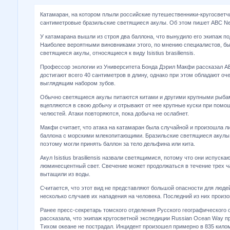
Катамаран, на котором плыли российские путешественники-кругосветчи
сантиметровые бразильские светящиеся акулы. Об этом пишет ABC N
У катамарана вышли из строя два баллона, что вынудило его экипаж по
Наиболее вероятными виновниками этого, по мнению специалистов, б
светящиеся акулы, относящиеся к виду Isistius brasiliensis.
Профессор экологии из Университета Бонда Дэрил Макфи рассказал A
достигают всего 40 сантиметров в длину, однако при этом обладают о
выглядящим набором зубов.
Обычно светящиеся акулы питаются китами и другими крупными рыбам
вцепляются в свою добычу и отрывают от нее крупные куски при пом
челюстей. Атаки повторяются, пока добыча не ослабнет.
Макфи считает, что атака на катамаран была случайной и произошла л
баллона с морскими млекопитающими. Бразильские светящиеся акулы 
поэтому могли принять баллон за тело дельфина или кита.
Акул Isistius brasiliensis назвали светящимися, потому что они испуска
люминесцентный свет. Свечение может продолжаться в течение трех час
вытащили из воды.
Считается, что этот вид не представляют большой опасности для людей
несколько случаев их нападения на человека. Последний из них произош
Ранее пресс-секретарь томского отделения Русского географического
рассказала, что экипаж кругосветной экспедиции Russian Ocean Way п
Тихом океане не пострадал. Инцидент произошел примерно в 835 килом