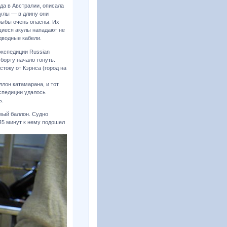
да в Австралии, описала
кулы — в длину они
 рыбы очень опасны. Их
щиеся акулы нападают не
дводные кабели.
экспедиции Russian
борту начало тонуть.
стоку от Кэрнса (город на
лон катамарана, и тот
кспедиции удалось
ь.
вый баллон. Судно
 45 минут к нему подошел