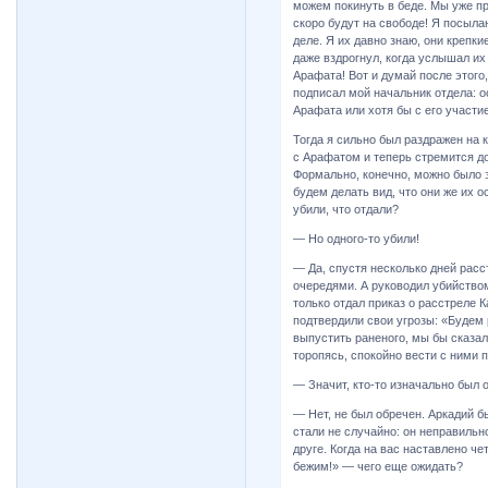
можем покинуть в беде. Мы уже п
скоро будут на свободе! Я посыла
деле. Я их давно знаю, они крепки
даже вздрогнул, когда услышал их
Арафата! Вот и думай после этого,
подписал мой начальник отдела: 
Арафата или хотя бы с его участи
Тогда я сильно был раздражен на 
с Арафатом и теперь стремится до
Формально, конечно, можно было эт
будем делать вид, что они же их о
убили, что отдали?
— Но одного-то убили!
— Да, спустя несколько дней рас
очередями. А руководил убийством
только отдал приказ о расстреле Ка
подтвердили свои угрозы: «Будем 
выпустить раненого, мы бы сказал
торопясь, спокойно вести с ними 
— Значит, кто-то изначально был 
— Нет, не был обречен. Аркадий бы
стали не случайно: он неправильн
друге. Когда на вас наставлено че
бежим!» — чего еще ожидать?