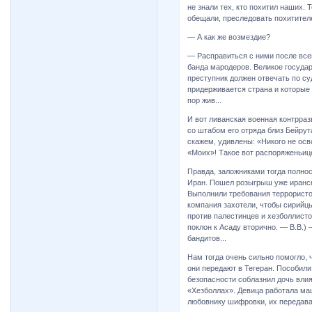
не знали тех, кто похитил наших. 
обещали, преследовать похитител
— А как же возмездие?
— Расправиться с ними после всег
банда мародеров. Великое госуд
преступник должен отвечать по су
придерживается страна и которые 
пор жив...
И вот ливанская военная контрра
со штабом его отряда близ Бейрут
скажем, удивлены: «Никого не осво
«Моих»! Такое вот распоряженьице
Правда, заложниками тогда полно
Иран. Пошел розыгрыш уже иранско
Выполнили требования террористо
компания захотели, чтобы сирийц
против палестинцев и хезболлист
поклон к Асаду вторично. — В.В.)
бандитов...
Нам тогда очень сильно помогло, 
они передают в Тегеран. Пособили
безопасности соблазнил дочь вли
«Хезболлах». Девица работала ма
любовнику шифровки, их передавал