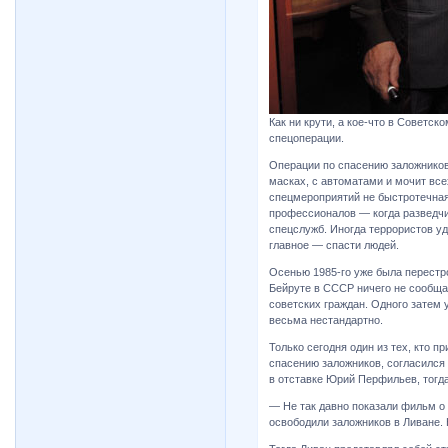
Как ни крути, а кое-что в Советс
спецоперации.
Операции по спасению заложников
масках, с автоматами и мочит все
спецмероприятий не быстротечная 
профессионалов — когда разведчик
спецслужб. Иногда террористов уд
главное — спасти людей.
Осенью 1985-го уже была перестро
Бейруте в СССР ничего не сообща
советских граждан. Одного затем 
весьма нестандартно.
Только сегодня один из тех, кто 
спасению заложников, согласился
в отставке Юрий Перфильев, тогда
— Не так давно показали фильм о 
освободили заложников в Ливане. Н