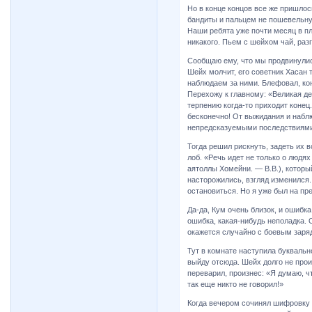
Но в конце концов все же пришлос
бандиты и пальцем не пошевельну
Наши ребята уже почти месяц в пл
никакого. Пьем с шейхом чай, раз
Сообщаю ему, что мы продвинулись
Шейх молчит, его советник Хасан 
наблюдаем за ними. Блефовал, коне
Перехожу к главному: «Великая де
терпению когда-то приходит конец
бесконечно! От выжидания и набл
непредсказуемыми последствиями
Тогда решил рискнуть, задеть их в
лоб. «Речь идет не только о людях
аятоллы Хомейни. — В.В.), который
насторожились, взгляд изменился.
остановиться. Но я уже был на пре
Да-да, Кум очень близок, и ошибк
ошибка, какая-нибудь неполадка. О
окажется случайно с боевым заря
Тут в комнате наступила буквальн
выйду отсюда. Шейх долго не прои
переварил, произнес: «Я думаю, ч
так еще никто не говорил!»
Когда вечером сочинял шифровку д