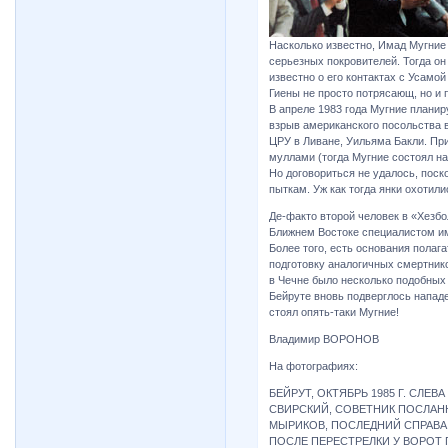
Насколько известно, Имад Мугние
серьезных покровителей. Тогда он 
известно о его контактах с Усамо
Гиены не просто потрясающ, но и 
В апреле 1983 года Мугние плани
взрыв американского посольства в
ЦРУ в Ливане, Уильяма Бакли. Пр
муллами (тогда Мугние состоял на
Но договориться не удалось, поск
пыткам. Уж как тогда янки охотил
Де-факто второй человек в «Хезб
Ближнем Востоке специалистом им
Более того, есть основания полага
подготовку аналогичных смертнико
в Чечне было несколько подобных 
Бейруте вновь подверглось нападе
стоял опять-таки Мугние!
Владимир ВОРОНОВ
На фотографиях:
БЕЙРУТ, ОКТЯБРЬ 1985 Г. СЛ
СВИРСКИЙ, СОВЕТНИК ПОСЛАН
МЫРИКОВ, ПОСЛЕДНИЙ СПРАВА
ПОСЛЕ ПЕРЕСТРЕЛКИ У ВОРОТ