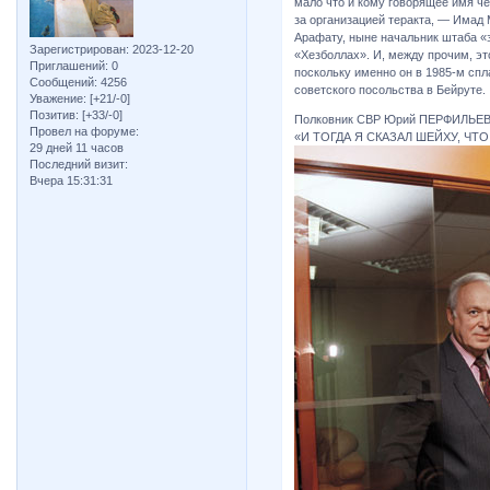
мало что и кому говорящее имя ч
за организацией теракта, — Имад 
Арафату, ныне начальник штаба «
Зарегистрирован
: 2023-12-20
«Хезболлах». И, между прочим, э
Приглашений:
0
поскольку именно он в 1985-м сп
Сообщений:
4256
советского посольства в Бейруте.
Уважение:
[+21/-0]
Позитив:
[+33/-0]
Полковник СВР Юрий ПЕРФИЛЬЕВ
Провел на форуме:
«И ТОГДА Я СКАЗАЛ ШЕЙХУ, ЧТ
29 дней 11 часов
Последний визит:
Вчера 15:31:31