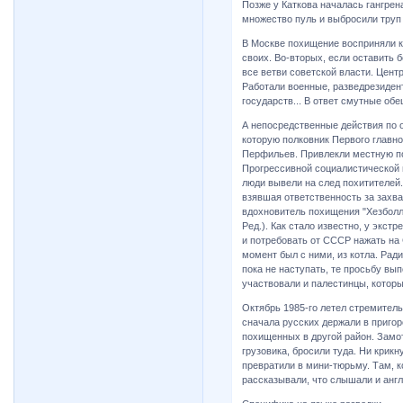
Позже у Каткова началась гангрен
множество пуль и выбросили труп 
В Москве похищение восприняли к
своих. Во-вторых, если оставить б
все ветви советской власти. Цент
Работали военные, разведрезиден
государств... В ответ смутные об
А непосредственные действия по 
которую полковник Первого главн
Перфильев. Привлекли местную по
Прогрессивной социалистической 
люди вывели на след похитителей.
взявшая ответственность за захва
вдохновитель похищения "Хезболла
Ред.). Как стало известно, у экст
и потребовать от СССР нажать на 
момент был с ними, из котла. Рад
пока не наступать, те просьбу в
участвовали и палестинцы, которы
Октябрь 1985-го летел стремител
сначала русских держали в приго
похищенных в другой район. Замот
грузовика, бросили туда. Ни крикн
превратили в мини-тюрьму. Там, к
рассказывали, что слышали и англ