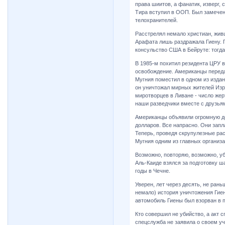
права шиитов, а фанатик, изверг, 
Тира вступил в ООП. Был замечен
телохранителей.
Расстрелял немало христиан, жив
Арафата лишь раздражала Гиену. П
консульство США в Бейруте: тогда
В 1985-м похитил резидента ЦРУ в
освобождение. Американцы переда
Мугния поместил в одном из издан
он уничтожал мирных жителей Изр
миротворцев в Ливане - число жер
наши разведчики вместе с друзьям
Американцы объявили огромную де
долларов. Все напрасно. Они запл
Теперь, проведя скрупулезные р
Мугния одним из главных организа
Возможно, повторяю, возможно, уб
Аль-Каиде взялся за подготовку 
годы в Чечне.
Уверен, лет через десять, не ран
немало) история уничтожения Гиен
автомобиль Гиены был взорван в 
Кто совершил не убийство, а акт 
спецслужба не заявила о своем уч