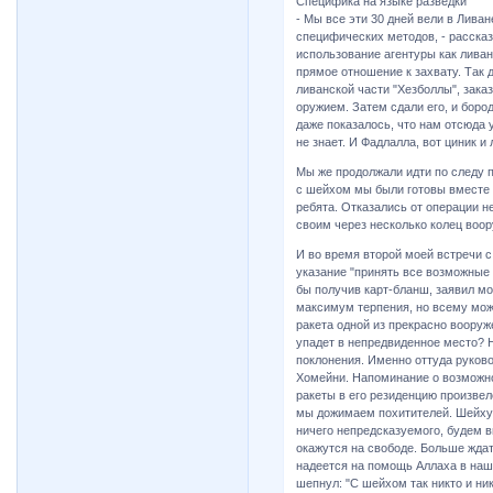
Специфика на языке разведки
- Мы все эти 30 дней вели в Лива
специфических методов, - расска
использование агентуры как ливан
прямое отношение к захвату. Так
ливанской части "Хезболлы", зака
оружием. Затем сдали его, и бор
даже показалось, что нам отсюда 
не знает. И Фадлалла, вот циник и
Мы же продолжали идти по следу п
с шейхом мы были готовы вместе 
ребята. Отказались от операции не
своим через несколько колец воор
И во время второй моей встречи 
указание "принять все возможные 
бы получив карт-бланш, заявил м
максимум терпения, но всему може
ракета одной из прекрасно вооруж
упадет в непредвиденное место? 
поклонения. Именно оттуда руково
Хомейни. Напоминание о возможно
ракеты в его резиденцию произвел
мы дожимаем похитителей. Шейху ж
ничего непредсказуемого, будем в
окажутся на свободе. Больше ждат
надеется на помощь Аллаха в наш
шепнул: "С шейхом так никто и ник