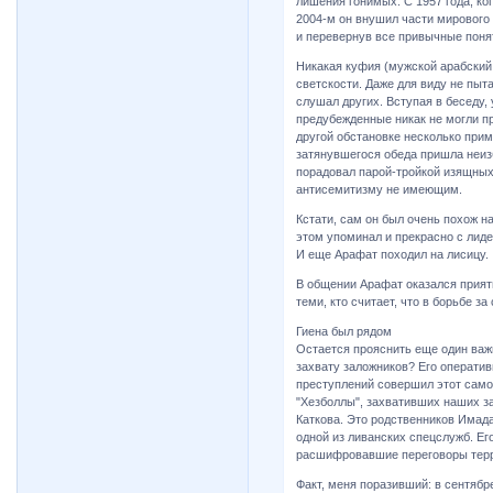
лишения гонимых. С 1957 года, ко
2004-м он внушил части мирового 
и перевернув все привычные поня
Никакая куфия (мужской арабский 
светскости. Даже для виду не пыт
слушал других. Вступая в беседу,
предубежденные никак не могли пр
другой обстановке несколько прим
затянувшегося обеда пришла неиз
порадовал парой-тройкой изящных
антисемитизму не имеющим.
Кстати, сам он был очень похож на
этом упоминал и прекрасно с ли
И еще Арафат походил на лисицу.
В общении Арафат оказался прият
теми, кто считает, что в борьбе з
Гиена был рядом
Остается прояснить еще один важ
захвату заложников? Его оператив
преступлений совершил этот само
"Хезболлы", захвативших наших за
Каткова. Это родственников Имад
одной из ливанских спецслужб. Ег
расшифровавшие переговоры терр
Факт, меня поразивший: в сентябре