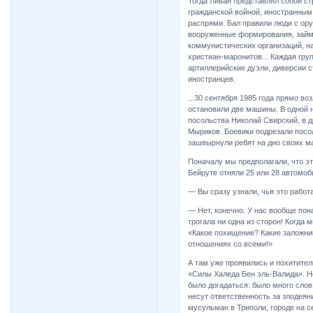
Тогда Ливан представлял собой ст
гражданской войной, иностранны
распрями. Бал правили люди с ору
вооруженные формирования, займе
коммунистических организаций, н
христиан-маронитов... Каждая гру
артиллерийские дуэли, диверсии 
иностранцев.
...30 сентября 1985 года прямо в
остановили две машины. В одной н
посольства Николай Свирский, в 
Мыриков. Боевики подрезали посо
зашвырнули ребят на дно своих ма
Поначалу мы предполагали, что эт
Бейруте отняли 25 или 28 автомоб
— Вы сразу узнали, чья это работ
— Нет, конечно. У нас вообще пон
трогала ни одна из сторон! Когда
«Какое похищение? Какие заложни
отношениях со всеми!»
А там уже проявились и похитител
«Силы Халеда Бен эль-Валида». Н
было догадаться: было много слов
несут ответственность за злодея
мусульман в Триполи, городе на с