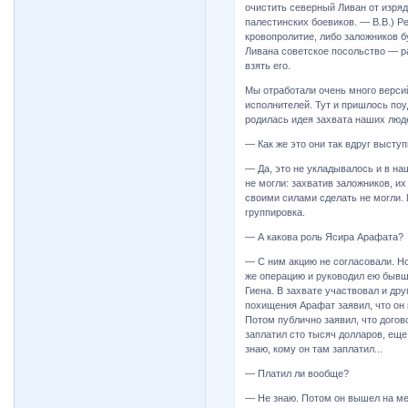
очистить северный Ливан от изря
палестинских боевиков. — В.В.) Р
кровопролитие, либо заложников б
Ливана советское посольство — 
взять его.
Мы отработали очень много версий
исполнителей. Тут и пришлось поуд
родилась идея захвата наших люд
— Как же это они так вдруг высту
— Да, это не укладывалось и в на
не могли: захватив заложников, их
своими силами сделать не могли.
группировка.
— А какова роль Ясира Арафата?
— С ним акцию не согласовали. Но
же операцию и руководил ею быв
Гиена. В захвате участвовал и др
похищения Арафат заявил, что он
Потом публично заявил, что догов
заплатил сто тысяч долларов, еще
знаю, кому он там заплатил...
— Платил ли вообще?
— Не знаю. Потом он вышел на мен