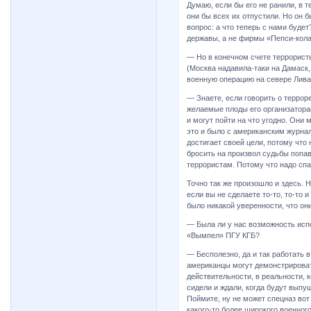
Думаю, если бы его не ранили, в 
они бы всех их отпустили. Но он б
вопрос: а что теперь с нами буде
державы, а не фирмы «Пепси-кола»
— Но в конечном счете террорист
(Москва надавила-таки на Дамаск,
военную операцию на севере Ливан
— Знаете, если говорить о террор
желаемые плоды его организатора
и могут пойти на что угодно. Они 
это и было с американским журна
достигает своей цели, потому что
бросить на произвол судьбы попав
террористам. Потому что надо спа
Точно так же произошло и здесь. 
если вы не сделаете то-то, то-то 
было никакой уверенности, что они
— Была ли у нас возможность исп
«Вымпел» ПГУ КГБ?
— Бесполезно, да и так работать 
американцы могут демонстрировать
действительности, в реальности, 
сидели и ждали, когда будут выпу
Поймите, ну не может спецназ вот 
какого-то более широкого военного