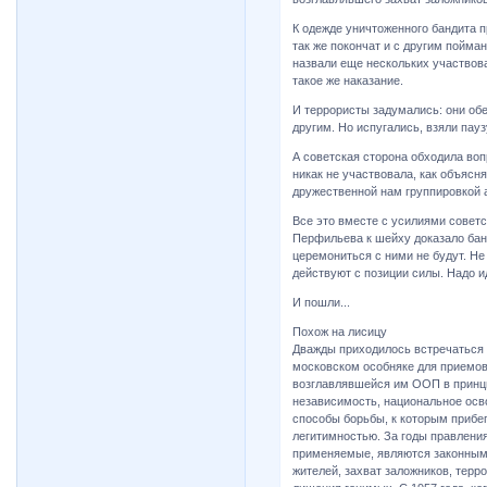
К одежде уничтоженного бандита пр
так же покончат и с другим пойма
назвали еще нескольких участвов
такое же наказание.
И террористы задумались: они об
другим. Но испугались, взяли пауз
А советская сторона обходила во
никак не участвовала, как объяс
дружественной нам группировкой а
Все это вместе с усилиями советс
Перфильева к шейху доказало бан
церемониться с ними не будут. Не 
действуют с позиции силы. Надо ид
И пошли...
Похож на лисицу
Дважды приходилось встречаться
московском особняке для приемов
возглавлявшейся им ООП в принци
независимость, национальное осв
способы борьбы, к которым прибег
легитимностью. За годы правлени
применяемые, являются законным
жителей, захват заложников, терр