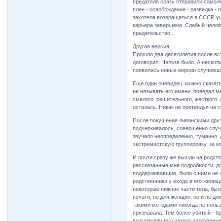
предателя сразу отправили самолет
плен - освобождение - разведка -
захотела возвращаться в СССР, уш
карьера завершена. Слабый челов
предательство...
Другая версия
Прошло два десятилетия после вс
договорил. Нельзя было. А нескол
появились новые версии случившег
Еще один очевидец, можно сказать
не называть его имени, поведал м
смелого, решительного, жесткого, 
осталась. Никак не претендуя на 
После покушения ливанскими друз
подчеркивалось, совершенно случа
звучало неопределенно, туманно. 
экстремистскую группировку, за к
И почти сразу же вышли на родств
рассказанные мне подробности, до
поддерживавшие, были с ними не ж
родственники у входа в его жилищ
некоторые нижние части тела, был
печати, не для женщин, но и не д
такими методами никогда не поль
признавала. Тем более убитый - бр
возглавлявшего захват заложников