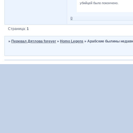
убийцей было покончено.
0
Страница:
1
»
Перевал Дятлова forever
»
Homo Legens
»
Арабские былины недавне