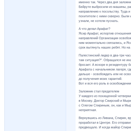
именно так. Через два дня заложн
Бейруте выбросили из машины, ра
направлению к посольству. Туда 
похитители с ними скверно. Были 
узнали, не хотели пускать.
А что делал Арафат?
Ясир Арафат, испортив отношения
направлений Организации освобожд
ним моментально связались, и Яс
срок вытянуть наших ребят. Но на 
Палестинский лидер в два-три час
там ситуация?". Обращался не инач
бросает. А вскоре в резидентуру 
Арафата с начальником лагеря, гд
дальше - освобождать или не осво
до получения моих гарантий.
Вот и вся его роль в освобождении
Заложник стал предателем
У каждого из похищенной четверки
в Москву. Доктор Свирский и Мыри
с Олегом Спириным, он, как и Мыр
неприятная.
Вернувшись из Ливана, Спирин, вр
проработал в Центре. Его отправил
предвещало. И когда майор Спирин