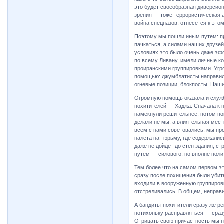
это будет своеобразная диверсион
зрения — тоже террористическая а
война спецназов, отнесется к это
Поэтому мы пошли иным путем: пр
пачкаться, а силами наших друзе
условиях это было очень даже эф
по всему Ливану, имели личные кон
проиранскими группировками. Угро
помощью: джумблатисты направили
огневые позиции, блокпосты. Наши
Огромную помощь оказала и служб
похитителей — Хаджа. Сначала к 
намекнули решительнее, потом поп
делали не мы, а влиятельная мест
всем с нами советовались, мы пр
налета на тюрьму, где содержалис
даже не дойдет до стен здания, с
путем — силового, но вполне поли
Тем более что на самом первом э
сразу после похищения были убиты
входили в вооруженную группировк
отстреливались. В общем, неправи
А бандиты-похитители сразу же ре
потихоньку расправляться — сразу
Отрицать свою причастность мы н