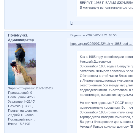
БЕЙРУТ, 1985 Г. ВАЛИД ДЖУМБЛА
В материале использованы фотог
0
Почемучка
Поделиться
2025-02-07 21:48:55
Администратор
https://rg.ru/2020/07/22/kak-v-1985-god … 
Как в 1985 году освобождали сове
Николай Долгополов
30 сентября 1985 года в Бейруте
захватили четырех советских зало
Обстановка в этой части Ближнев
в Ливане продолжалась уже десяты
ожесточенные бои между мусульм
Зарегистрирован
: 2023-12-20
подразделениями. Участвовали в 
Приглашений:
0
палестинцев, ливанских мусульма
Сообщений:
4256
Уважение:
[+21/-0]
Но при чем здесь мы? СССР всег
Позитив:
[+33/-0]
исключительно хорошими. Вот поче
Провел на форуме:
30 сентября 1985-го похитили сек
29 дней 11 часов
торгпредства Валерия Мырикова, 
Последний визит:
Бандиты блокировали две машины,
Вчера 15:31:31
Аркадий Катков крикнул доктору "Б