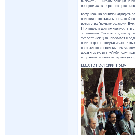
включать — никаких санкций на под
вечером 30 октября, все трое наш
Когда Москва решила наградить в
поленился составить наградной спи
ведомства Громыко ошалели. Бума
ПГУ впало в другую крайность: в 
заложников. Указ вышел, мне дал
тут опять МИД зашевелился и роди
политбюро его подмахивают, и вых
награжденная предыдущим указом
друзья смеялись: «Либо получишь 
исправили: отменили первый указ,
ВМЕСТО ПОСТСКРИПТУМА