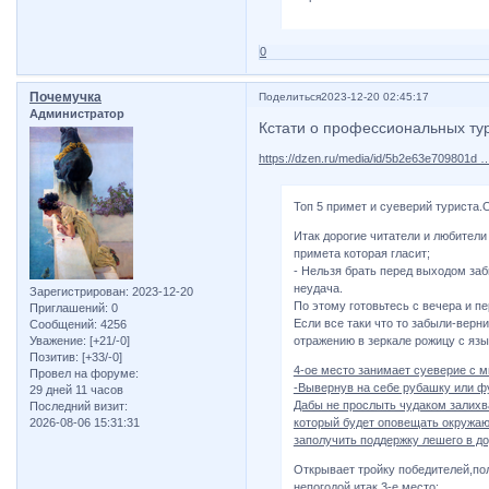
0
Почемучка
Поделиться
2023-12-20 02:45:17
Администратор
Кстати о профессиональных ту
https://dzen.ru/media/id/5b2e63e709801d 
Топ 5 примет и суеверий туриста.
Итак дорогие читатели и любители
примета которая гласит;
- Нельзя брать перед выходом заб
неудача.
Зарегистрирован
: 2023-12-20
По этому готовьтесь с вечера и п
Приглашений:
0
Если все таки что то забыли-вер
Сообщений:
4256
отражению в зеркале рожицу с яз
Уважение:
[+21/-0]
Позитив:
[+33/-0]
4-ое место занимает суеверие с 
Провел на форуме:
-Вывернув на себе рубашку или фу
29 дней 11 часов
Дабы не прослыть чудаком залихва
Последний визит:
который будет оповещать окружаю
2026-08-06 15:31:31
заполучить поддержку лешего в до
Открывает тройку победителей,по
непогодой,итак 3-е место;