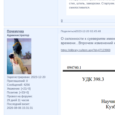
стих, штиль, заморозки. Стартуем
смилостивился.
0
Почемучка
Поделиться
2023-12-20 02:45:48
Администратор
О склонности к суевериям имен
времени...Впрочем изменений н
https://elibrary.ru/item.asp?id=47123969
Зарегистрирован
: 2023-12-20
Приглашений:
0
Сообщений:
4256
Уважение:
[+21/-0]
Позитив:
[+33/-0]
Провел на форуме:
29 дней 11 часов
Последний визит:
2026-08-06 15:31:31