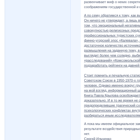
развенчивает миф о неких секрет
соображениям государственной и 
А по сему обратимся к тому, как 
Он ничего не утверждает, а лишь
том, что эмоциональный негативны
совокупностью религиозных предс
профессиональных туристских суе
финно-угорский эпос «Калевала», 
достаточное количество источник
размышления на заданную тему, в 
выглядит более чем солидно, выб
«расследований» «Комсомольской
подзаработать рейтинги на давней
Стоит помнить и печальную стати
Советском Союзе в 1950-1970-х го
человек. Однако именно вокруг г
на мой взгляд, информационный 
Книга Павла Крылова освобождает
доказательно. И в то же время не
предопределившие трагический сх
психологических конфликтах внутр
разбираться иным исследователя
А пока мы имеем официальное закл
результате воздействия природных
нет.
Сергей Ильченко