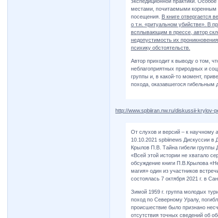
экспедиционной практики. Особое
местами, почитаемыми коренным н
посещения.
В книге отвергается в
о т.н. «ритуальном убийстве». В 
всплывающим в прессе, автор скл
недопустимость их проникновения
психику обстоятельств.
Автор приходит к выводу о том, 
неблагоприятных природных и соц
группы и, в какой-то момент, при
похода, оказавшегося гибельным д
http://www.spbiiran.nw.ru/diskussii-krylov-p
От слухов и версий – к научному 
10.10.2021 spbiinews Дискуссии 
Крылов П.В. Тайна гибели группы 
«Всей этой истории не хватало с
обсуждение книги П.В.Крылова «Не
магия» один из участников встреч
состоялась 7 октября 2021 г. в Са
Зимой 1959 г. группа молодых ту
поход по Северному Уралу, погиб
происшествие было признано несч
отсутствия точных сведений об об