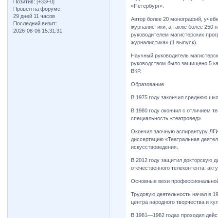
Позитив:
[+33/-0]
«Петербург».
Провел на форуме:
29 дней 11 часов
Автор более 20 монографий, учебн
Последний визит:
журналистики, а также более 250
2026-08-06 15:31:31
руководителем магистерских прог
журналистика» (1 выпуск).
Научный руководитель магистерск
руководством было защищено 5 ка
ВКР.
Образование
В 1975 году закончил среднюю шк
В 1980 году окончил с отличием 
специальность «театровед».
Окончил заочную аспирантуру ЛГИ
диссертацию «Театральная деятел
искусствоведения.
В 2012 году защитил докторскую 
отечественного телеконтента: акт
Основные вехи профессиональной
Трудовую деятельность начал в 19
центра народного творчества и ку
В 1981—1982 годах проходил дейс