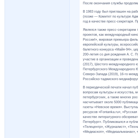
После окончания службы продолжи
В 1983 году был приглашен на ра
(позже — Комитет по культуре Адм
год в качестве пресс-секретаря. 
Являлся также пресс-секретарем 
проектов, как международный кин
России!», мировая премьера филь
европейской культуры, всероссийс
балетного конкурса «Майя-94», ц
200-летия со дня рождения А. С. 
участие в организации и проведе
(2017), Шестого международного к
Петербургского Международного Ю
Северо-Запада (2019), 16-го межд
Российско-таджиского медиафорум
В периодической печати начал пуб
вопросам культуры и искусства, м
петербургских, а также многих ро
насчитывает около 5000 публикац
газеты «Невское время». Выступал
ресурсов «Fontanka.ru», «Русская
качестве литературного обозреват
Петербург». Публиковался и публи
«Телецентр», «Журналист», «Техн
«Медиаскоп», «Медиаальманах», 