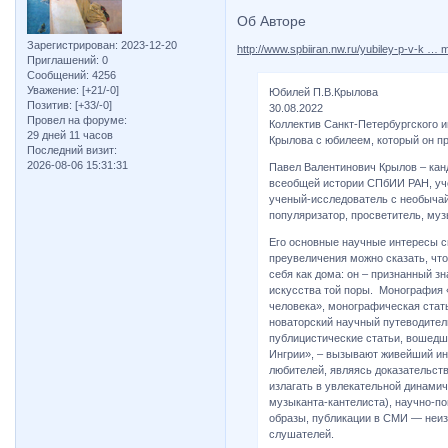
Об Авторе
Зарегистрирован
: 2023-12-20
http://www.spbiiran.nw.ru/yubiley-p-v-k …
Приглашений:
0
Сообщений:
4256
Уважение:
[+21/-0]
Юбилей П.В.Крылова
Позитив:
[+33/-0]
30.08.2022
Провел на форуме:
Коллектив Санкт-Петербургского 
29 дней 11 часов
Крылова с юбилеем, который он пр
Последний визит:
2026-08-06 15:31:31
Павел Валентинович Крылов – кан
всеобщей истории СПбИИ РАН, уч
ученый-исследователь с необычай
популяризатор, просветитель, му
Его основные научные интересы с
преувеличения можно сказать, что
себя как дома: он – признанный з
искусства той поры. Монография «
человека», монографическая стать
новаторский научный путеводител
публицистические статьи, вошедш
Ингрии», – вызывают живейший ин
любителей, являясь доказательст
излагать в увлекательной динамич
музыканта-кантелиста), научно-п
образы, публикации в СМИ — неиз
слушателей.