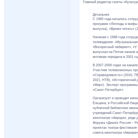
Главный редактор газеты «Культур
Детальнее
С 1985 года началось сотру
программ «Легенды и мифы Х
выпуска), «Время читать» (1
Начиная с 1988 года сотру
телевидения: «Музыкальная
«Воскресный лабиринт», «У 
выпускал на Пятом канале 
мотивам передачи в 2001 го
В 2007-2009 годах на канал
Участник телевизионных про
«Справедливость» (2010, ТВЦ
2021, НТВ), «Исторический 
«Мир»). Эксперт программы 
«Санкт-Петербург».
Организует и проводит кино
Ельцина, в Российской Наци
публичной библиотеке имени
учреждений Санкт-Петербур
кинотеатре «Аврора», ряде 
Форума «Диалог Россия – Р
проектах театра-фестиваля
совета кинотеатра «Аврора»