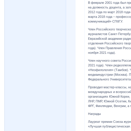
В феврале 2001 года был пр
на должность доцента, а за
2012 года по март 2018 год
марта 2018 года – професс
коммуникаций» СПбГУ.
Член Российского творческо
журналистов Санкт-Петербур
Евразийской академии радио
отделения Российского твор
года). Член Правления Росс
ноября 2021 года).
Член научного совета Росс
2021 года). Член редколлег
«Неофилология» (Тамбов). 
медиаиндустрии (Москва). 
Федерального Университета
Проводил мастер-классы, н
международных и всероссийс
организациях Южной Кореи, 
ЛНР, ПМР, Южной Осетии, Ки
ФРГ, Финляндии, Венгрии, а 
Награды
Лауреат премии Союза журн
«Лучшая публицистическая р