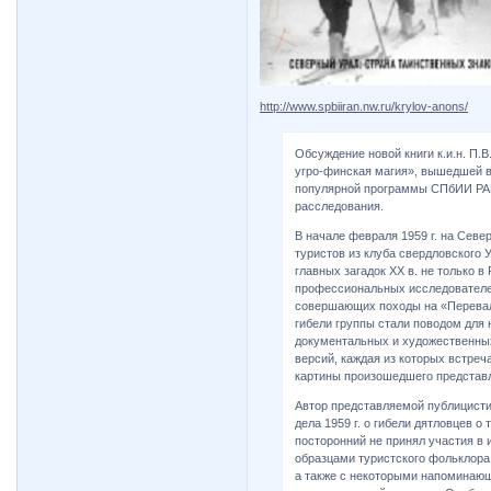
http://www.spbiiran.nw.ru/krylov-anons/
Обсуждение новой книги к.и.н. П.В
угро-финская магия», вышедшей в 
популярной программы СПбИИ РАН 
расследования.
В начале февраля 1959 г. на Севе
туристов из клуба свердловского 
главных загадок XX в. не только в
профессиональных исследователей
совершающих походы на «Перевал
гибели группы стали поводом для 
документальных и художественных
версий, каждая из которых встреч
картины произошедшего представ
Автор представляемой публицисти
дела 1959 г. о гибели дятловцев о 
посторонний не принял участия в 
образцами туристского фольклора
а также с некоторыми напоминаю