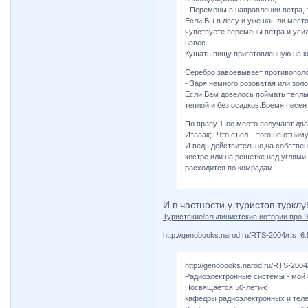
- Перемены в направлении ветра, 
Если Вы в лесу и уже нашли место
чувствуете перемены ветра и усил
навес.
Кушать пищу приготовленную на 
Серебро завоевывает противополо
- Заря немного розоватая или зол
Если Вам довелось поймать теплы
теплой и без осадков.Время песен 
По праву 1-ое место получают дв
Итааак;- Что съел – того не отним
И ведь действительно,на собствен
костре или на решетке над углями 
расходится по комрадам.
И в частности у туристов туркл
Туристские/альпинистские истории про 
http://genobooks.narod.ru/RTS-2004/rts_6
http://genobooks.narod.ru/RTS-2004
Радиоэлектронные системы - мой
Посвящается 50-летию
кафедры радиоэлектронных и тел