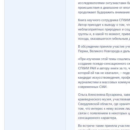
исследователями-энтузиастами бы
происшествия в диапазоне от впо
продолжают будоражить внимание
Книга научного сотрудника СПбИИ 
Автор приходит к выводу о том, 
неблагоприятных природных и соц
группы и, в какой-то момент, при
похода, оказавшегося гибельным д
В обсуждении приняли участие уче
Перми, Великого Новгорода и даль
«При изучении этой темы сошлись 
создание псевдо-сенсационного сю
СПбИИ РАН и автору книги за то, 
которой ей так не хватало», ‒ под
кандидат искусствоведения, про
журналистики и массовых коммун
современных СМИ.
Ольга Алексеевна Бухаркина, за
краеведческого музея, участвовав
Свердловской области, где хранит
том, что интерес к нему возник л
связи с появлением в некоторых 
сенсационного характера.
Во встрече также приняла участие