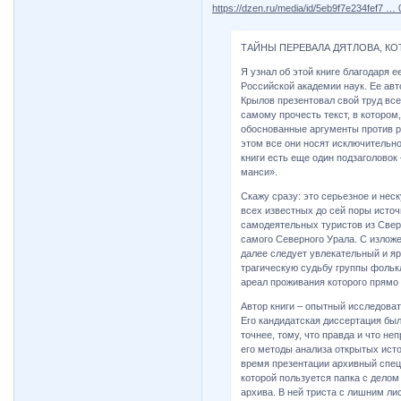
https://dzen.ru/media/id/5eb9f7e234fef7 … 
ТАЙНЫ ПЕРЕВАЛА ДЯТЛОВА, КО
Я узнал об этой книге благодаря 
Российской академии наук. Ее авт
Крылов презентовал свой труд вс
самому прочесть текст, в котором,
обоснованные аргументы против р
этом все они носят исключительно
книги есть еще один подзаголовок
манси».
Скажу сразу: это серьезное и нес
всех известных до сей поры источ
самодеятельных туристов из Сверд
самого Северного Урала. С изложе
далее следует увлекательный и ярк
трагическую судьбу группы фольк
ареал проживания которого прямо
Автор книги – опытный исследоват
Его кандидатская диссертация бы
точнее, тому, что правда и что н
его методы анализа открытых исто
время презентации архивный специ
которой пользуется папка с делом
архива. В ней триста с лишним ли