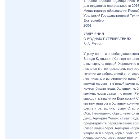
Учебное пособие по дисциплине "
для студентов специальности 201
Министерство образования Росси
Уральский Государственный Техни
Екатеринбург
2004
УВЛЕЧЕНИЯ
О ВОДНЫХ ПУТЕШЕСТВИЯХ
В. А. Елагин
...
Угрозу несет и несоблюдение мест
Володя Кукшанов (Хантер) нечаянн
а вынырнула первой. Хоронили с п
ломался мотор, срезалась вал-рес
течения до заброшенной в пятидес
лестницы для изготовления вала. 
кормой на скрытые водой камни п
Кругом бурлит вода, большая глуби
камней, лодка ударит по ногам. Р
маршрута вышли на Войкарский Со
крутым нравом и большим количес
шесть утра тишина, туман. Старт
Оби. Неожиданно обрушивается шк
двух. Адмирал Феликс ставит лодк
предотвратить перекатывание волн
Слева виден берег. Адмирал напра
упираемся в берег, корма лодки ух
обнаруживаем куски полиэтилена, 