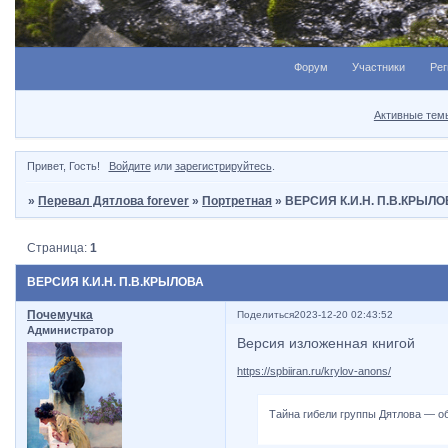
Форум
Участники
Рег
Активные тем
Привет, Гость!
Войдите
или
зарегистрируйтесь
.
»
Перевал Дятлова forever
»
Портретная
»
ВЕРСИЯ К.И.Н. П.В.КРЫЛО
Страница:
1
ВЕРСИЯ К.И.Н. П.В.КРЫЛОВА
Почемучка
Поделиться
2023-12-20 02:43:52
Администратор
Версия изложенная книгой
https://spbiiran.ru/krylov-anons/
Тайна гибели группы Дятлова — об