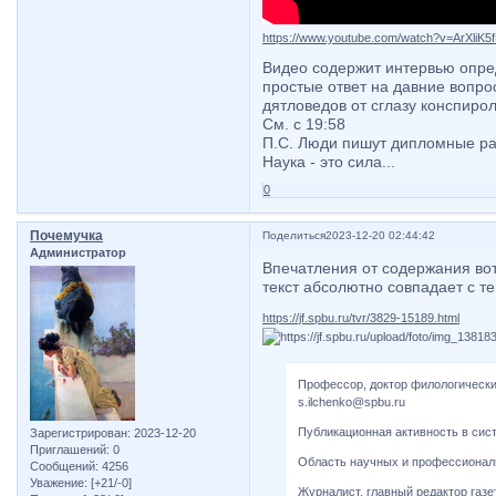
https://www.youtube.com/watch?v=ArXliK5
Видео содержит интервью опре
простые ответ на давние вопр
дятловедов от сглазу конспирол
См. с 19:58
П.С. Люди пишут дипломные ра
Наука - это сила...
0
Почемучка
Поделиться
2023-12-20 02:44:42
Администратор
Впечатления от содержания вот
текст абсолютно совпадает с те
https://jf.spbu.ru/tvr/3829-15189.html
Профессор, доктор филологически
s.ilchenko@spbu.ru
Публикационная активность в сис
Зарегистрирован
: 2023-12-20
Приглашений:
0
Область научных и профессионал
Сообщений:
4256
Уважение:
[+21/-0]
Журналист, главный редактор газ