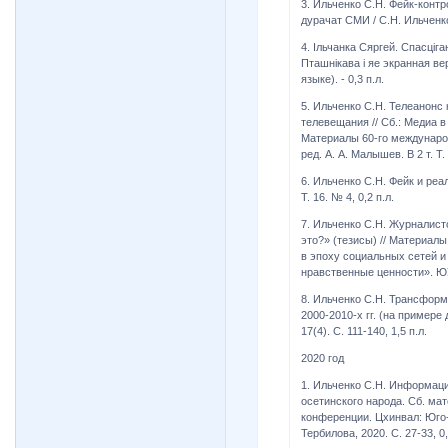
3. Ильченко С.Н. Фейк-контр
дурачат СМИ / С.Н. Ильченко, 
4. Ільчанка Сяргей. Спасці
Пташнікава і яе экранная вер
языке). - 0,3 п.л.
5. Ильченко С.Н. Телеанонс
телевещания // Cб.: Медиа в
Материалы 60-го международ
ред. А. А. Малышев. В 2 т. Т
6. Ильченко С.Н. Фейк и реа
Т. 16. № 4, 0,2 п.л.
7. Ильченко С.Н. Журналист
это?» (тезисы) // Материа
в эпоху социальных сетей и
нравственные ценности». ЮУр
8. Ильченко С.Н. Трансформ
2000-2010-х гг. (на примере
17(4). С. 111-140, 1,5 п.л.
2020 год
1. Ильченко С.Н. Информаци
осетинского народа. Сб. ма
конференции. Цхинвал: Юго-
Тербилова, 2020. С. 27-33, 0,