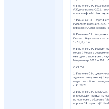
6. Ильченко С.Н. Экранная 
// Журналистика -2021: твор
практ. конф. – М.: Фак. Журн.
7. Ильченко С.Н. Образ Пет
Идеология будущего. 2022. № 
https://histrf.ru/files/ideology
8. Ильченко С.Н. Как учить
Связи с общественностью в 
12-16, 0,2 п.л.
9. Ильченко С.Н. Экспертно
медиа // Медиа в современн
ежегодного апрельского науч
Медиапапир, 2022. – 226 с. С.
2021 год
1. Ильченко С.Н. Цикличнос
журналистики (тезисы) // Жу
индустрия: сб. мат. междунар
с. С. 28-29.
2. Ильченко С.Н. БЛОКАД
информации - портал История
исторического общества "Ид
портале "История. рф": histrf