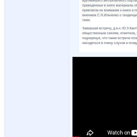
крупнейшего англоязычного порта
приведенные в книге материалы о
привлекли ее внимание к книге и 
мнением С.Н.Ильченко о тенденци
теме.
Завершая встречу, д.и.н. Ю.З.Ка
общественным связям, отметила, 
подчеркнув, что такие встречи по
находиться в плену слухов и псев