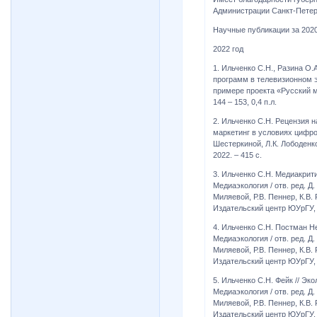
Администрации Санкт-Петер
Научные публикации за 2020
2022 год
1. Ильчeнко С.Н., Разина О
программ в телевизионном э
примере проекта «Русский му
144 – 153, 0,4 п.л.
2. Ильченко С.Н. Рецензия
маркетинг в условиях цифро
Шестеркиной, Л.К. Лободенк
2022. – 415 с.
3. Ильченко С.Н. Медиакрити
Медиаэкология / отв. ред. Д.
Миляевой, Р.В. Пеннер, К.В.
Издательский центр ЮУрГУ, 20
4. Ильченко С.Н. Постман Не
Медиаэкология / отв. ред. Д.
Миляевой, Р.В. Пеннер, К.В.
Издательский центр ЮУрГУ, 20
5. Ильченко С.Н. Фейк // Эк
Медиаэкология / отв. ред. Д.
Миляевой, Р.В. Пеннер, К.В.
Издательский центр ЮУрГУ, 20