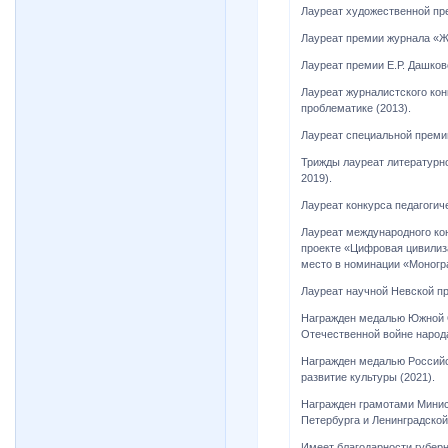
Лауреат художественной пр
Лауреат премии журнала «Ж
Лауреат премии Е.Р. Дашко
Лауреат журналистского кон
проблематике (2013).
Лауреат специальной преми
Трижды лауреат литературно
2019).
Лауреат конкурса педагогич
Лауреат международного ко
проекте «Цифровая цивилиза
место в номинации «Моногр
Лауреат научной Невской п
Награжден медалью Южной О
Отечественной войне народ
Награжден медалью Российск
развитие культуры (2021).
Награжден грамотами Минис
Петербурга и Ленинградской
Имеет благодарности губерн