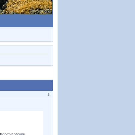
1
 Напротив здания