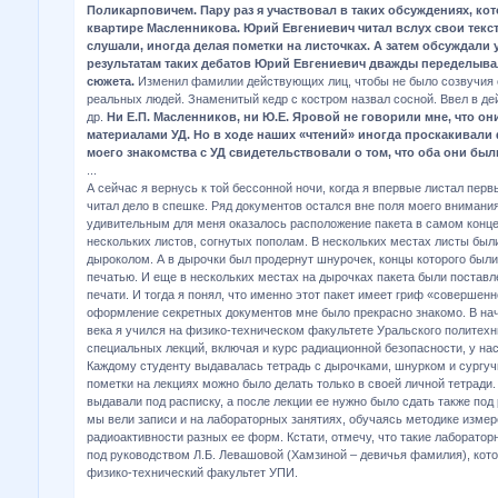
Поликарповичем. Пару раз я участвовал в таких обсуждениях, ко
квартире Масленникова. Юрий Евгениевич читал вслух свои текс
слушали, иногда делая пометки на листочках. А затем обсуждали
результатам таких дебатов Юрий Евгениевич дважды переделыв
сюжета.
Изменил фамилии действующих лиц, чтобы не было созвучия
реальных людей. Знаменитый кедр с костром назвал сосной. Ввел в де
др.
Ни Е.П. Масленников, ни Ю.Е. Яровой не говорили мне, что он
материалами УД. Но в ходе наших «чтений» иногда проскакивали
моего знакомства с УД свидетельствовали о том, что оба они был
...
А сейчас я вернусь к той бессонной ночи, когда я впервые листал перв
читал дело в спешке. Ряд документов остался вне поля моего внимани
удивительным для меня оказалось расположение пакета в самом конце 
нескольких листов, согнутых пополам. В нескольких местах листы бы
дыроколом. А в дырочки был продернут шнурочек, концы которого был
печатью. И еще в нескольких местах на дырочках пакета были поставл
печати. И тогда я понял, что именно этот пакет имеет гриф «совершенн
оформление секретных документов мне было прекрасно знакомо. В нач
века я учился на физико-техническом факультете Уральского политехн
специальных лекций, включая и курс радиационной безопасности, у на
Каждому студенту выдавалась тетрадь с дырочками, шнурком и сургуч
пометки на лекциях можно было делать только в своей личной тетради.
выдавали под расписку, а после лекции ее нужно было сдать также под 
мы вели записи и на лабораторных занятиях, обучаясь методике изме
радиоактивности разных ее форм. Кстати, отмечу, что такие лаборато
под руководством Л.Б. Левашовой (Хамзиной – девичья фамилия), кото
физико-технический факультет УПИ.