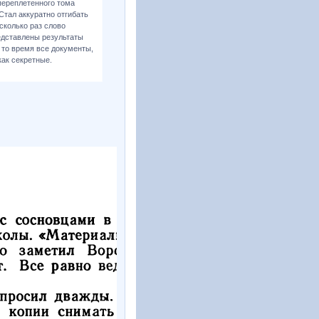
переплетенного тома
Стал аккуратно отгибать
сколько раз слово
едставлены результаты
В то время все документы,
ак секретные.