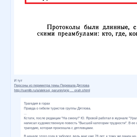
И тут
Персоны из периметра темы Перевала Дятлова
http://samlib.ru/a/aleksej_parunin/grig … orah.shtml
Трагедия в горах
Правда о гибели туристов группы Дятлова.
...
Кстати, после редакции "На смену!" Ю. Яровой работал в журнале "Ура
написал художественную повесть "Высшей категории трудности". В ее 
трагедию, которая произошла с дятловцами.
В начале этого года я заболел, ведь мне уже 78 лет, к тому же ранен н