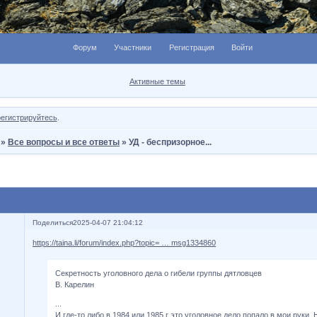
Форум
Участники
Регистрация
Войти
Активные темы
регистрируйтесь
.
»
Все вопросы и все ответы
»
УД - беспризорное...
Поделиться
2025-04-07 21:04:12
https://taina.li/forum/index.php?topic= … msg1334860
Секретность уголовного дела о гибели группы дятловцев
В. Карелин
...
И где-то либо в 1984 или 1985 г это уголовное дело попало в мои руки.