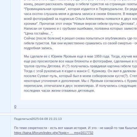
конец, решил рассказать правду о гибели туристов на страницах газеты 
"Провинциальная хроника", которая издается в Первоуральске. Ее реда
часа охотно слушала меня и делала записи в своем блокноте. В январе
моей фотографией за подписью Ольги Алексеевны появился в двух но
хроники". Прочитав этот очерк "Новые версии гибели группы Дятлова", 
Написан он туманно и с грубыми ошибками, половина которых заимство
"Цена гостайны...".
Сейчас [после болезни] я решил снова попытаться опубликовать где-т
гибели туристов. Как они мужественно сражались со своей смертью - о
подробная запись.
Мы сделали ее с Юрием Яровым еще в мае 1959 года. Тогда, изучив м
еще раз просмотрели все наши блокноты и фотографии, сделанные в г
трупов группы Дятлова. И (?) получилась правдивая картина гибели тур
Тогда с этой рукописью я ездил к манси С. Курикову. Он жил в далеко
поселке Суеват-пуль, который был в моем собкоровском кусте(?). Степ
некоторые уточнения и дополнения. Мы с Яровым согласились с Курик
переписали, отпечатали в двух экземплярах. И получились следующие
последних часах жизни отважных дятловцев.
0
Поделиться
2025-04-08 21:21:13
По теме секретности - есть вот какая история. И это - не какой-то там Кышты
https://taina.li/forum/index.php?topic= … msg1617732