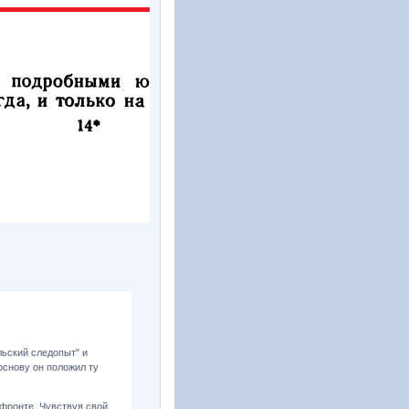
льский следопыт" и
основу он положил ту
а фронте. Чувствуя свой