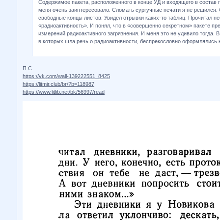
Содержимое пакета, расположенного в конце УД и входящего в состав 
меня очень заинтересовало. Сломать сургучные печати я не решился. 
свободные концы листов. Увидел отрывки каких-то таблиц. Прочитал не
«радиоактивность». И понял, что в «совершенно секретном» пакете пр
измерений радиоактивного загрязнения. И меня это не удивило тогда. 
в которых шла речь о радиоактивности, беспрекословно оформлялись к
П.С.
https://vk.com/wall-139222551_8425
https://litmir.club/br/?b=118987
https://www.litlib.net/bk/56997/read