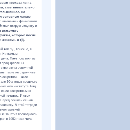
торые проходили на
ты, а мы внимательно
 услышанное. По
ал основную линию
 с именами и фамилиями
йствие вторую избушку и
и знакомы с
 факты, которые после
и знакомы с УД.
ый том УД. Конечно, я
я. Но самым
дела. Пакет состоял из
ли продырявлены
и скреплены сургучной
ены такие же сургучные
о секретно». Такое
але 50-х годов прошлого
ического института. Ряд
с были «секретными».
ной печатью. И свои
 Перед лекцией ее нам
расписку. В этой тетради
рения уровней
рные занятия проводились
рая в 1952 г окончила