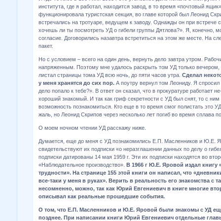
института, где я работал, находится завод, в то время «почтовый ящик»
функционировала туристская секция, во главе которой был Леонид Скр
встречались на тротуаре, ведущем к заводу. Однажды он при встрече с
хочешь ли ты посмотреть УД о гибели группы Дятлова?». Я, конечно, 
согласие. Договорились назавтра встретиться на этом же месте. На с
пакет.
Но с условием – всего на один день, вернуть дело завтра утром. Рабо
напряженным. Поэтому мне удалось раскрыть том УД только вечером,
листал страницы тома УД всю ночь, до пяти часов утра.
Сделал некот
у меня хранятся до сих пор.
А поутру вернул том Леониду. Я спросил 
дело попало к тебе?». В ответ он сказал, что в прокуратуре работает не
хороший знакомый. И так как гриф секретности с УД был снят, то с ни
возможность познакомиться. Кто еще в то время смог полистать это УД
жаль, но Леонид Скрипов через несколько лет погиб во время сплава по
О моем ночном чтении УД расскажу ниже.
Думается, еще до меня с УД познакомились Е.П. Масленников и Ю.Е. 
свидетельствуют их подписки «о неразглашении данных по делу о гибе
подписки датированы 14 мая 1959 г. Эти их подписки находятся во вт
«Наблюдательное производство».
В 1966 г Ю.Е. Яровой издал книгу
трудности». На странице 155 этой книги он написал, что «дневни
все-таки у меня в руках». Верить в реальность его знакомства с 
несомненно, можно, так как Юрий Евгениевич в книге многие вт
описывал как реальные прошедшие события.
О том, что Е.П. Масленников и Ю.Е. Яровой были знакомы с УД еще 
позднее. При написании книги Юрий Евгениевич отдельные глав