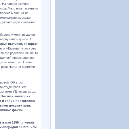
. На заводе активно
ипов. Мы с ним частенько
просил меня: «А не
моментально высказал
ледующее утро я получил
чий день у меня выдался
 вернувшись домой. Я
орые выписки, которые
его: «Какими путями это
-то его родственник, не-то
м (делом) представилась
 – не известно. Очень
 реке Нарын в Киргизии.
Яровой. Об этом
ли студентов». Их
ором томе УД, именуемом
 «Высшей категории
ки и копии протоколов
такими документами,
оричные факты
в мае 1959 г, я узнал
ы обсуждал с Евгением