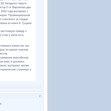
[9] Западного округа
ктор О.А. Варганова два
 2002 года материал с
мерах "Провинциальной
я схватился за сердце.
вана из книги А. Гущина
о настоящую правду о
б этом у меня есть
атериалы комиссии, мы
орах во время поисков
истов.
м северном мансийском
ан внес в рукопись
овым, материал заново
 героические страницы о
2
м.