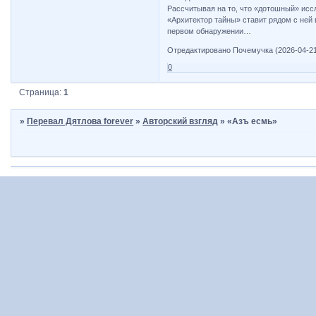
Рассчитывая на то, что «дотошный» исс
«Архитектор тайны» ставит рядом с ней 
первом обнаружении…
Отредактировано Почемучка (2026-04-21
0
Страница:
1
»
Перевал Дятлова forever
»
Авторский взгляд
»
«Азъ есмь»