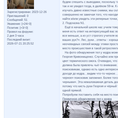
будем спешить с выводами, поскольку та
так и не увидел тогда, в далёком 59-м.
изучать давно известные снимки, мы ск
Зарегистрирован
: 2023-12-26
совершенно не замечая того, что находи
Приглашений:
0
найти и/или увидеть эти реперные точки
Сообщений:
51
2. Подсказка N1.
Уважение:
[+24/-0]
Ещё в начальной школе нас учили тому, 
Позитив:
[+3/-0]
меня есть ответ на интересующий вас в
Провел на форуме:
2 дня 3 часа
все меньше, а из уст строгого учителя 
Последний визит:
ваших рук?». Лес, руки…ответы - хорош
2026-07-21 20:25:52
неочевидных связей между этими прост
место происшествия в такой ретроспект
На фото обнаружения тел у кедра можно
Георгия Кривонищенко. Случайно или пр
цвет термического ожога. Очевидно, что
должна была привлечь чьё-то внимание. 
поисковикам, однако есть одно интересн
доходя до кедра…видим что-то черное… о
черное» поисковик запомнил. Более того,
черными». Эта немаловажная деталь до
потому что кисть руки Георгия и чёрный
одной прямой.
Попробуем поставить себя на место пои
Первичное обнаружение тел у кедра