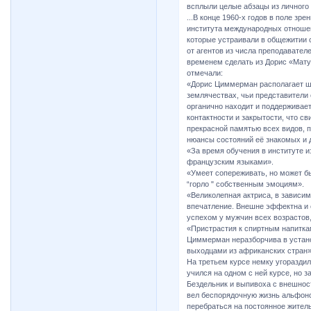
всплыли целые абзацы из личного
...В конце 1960-х годов в поле зр
института международных отношен
которые устраивали в общежитии 
от агентов из числа преподавателе
временем сделать из Дорис «Мату 
отмечали:
«Дорис Циммерман располагает ш
землячествах, чьи представители 
органично находит и поддерживает
контактности и закрытости, что с
прекрасной памятью всех видов, 
нюансы состояний её знакомых и д
«За время обучения в институте и
французским языками».
«Умеет сопереживать, но может бы
“горло " собственным эмоциям».
«Великолепная актриса, в зависи
впечатление. Внешне эффектна и 
успехом у мужчин всех возрастов,
«Пристрастия к спиртным напиткам
Циммерман неразборчива в устано
выходцами из африканских стран»
На третьем курсе немку угораздил
учился на одном с ней курсе, но 
Бездельник и выпивоха с внешнос
вел беспорядочную жизнь альфон
перебраться на постоянное жител