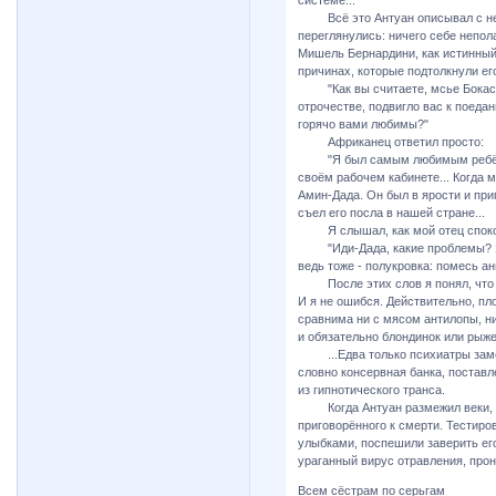
системе..."
Всё это Антуан описывал с нев
переглянулись: ничего себе непол
Мишель Бернардини, как истинный 
причинах, которые подтолкнули ег
"Как вы считаете, мсье Бокасса
отрочестве, подвигло вас к поедан
горячо вами любимы?"
Африканец ответил просто:
"Я был самым любимым ребёнком
своём рабочем кабинете... Когда 
Амин-Дада. Он был в ярости и при
съел его посла в нашей стране...
Я слышал, как мой отец спокой
"Иди-Дада, какие проблемы? Я с
ведь тоже - полукровка: помесь ан
После этих слов я понял, что м
И я не ошибся. Действительно, пл
сравнима ни с мясом антилопы, ни
и обязательно блондинок или рыже
...Едва только психиатры замет
словно консервная банка, поставл
из гипнотического транса.
Когда Антуан размежил веки, в 
приговорённого к смерти. Тестиро
улыбками, поспешили заверить его
ураганный вирус отравления, про
Всем сёстрам по серьгам