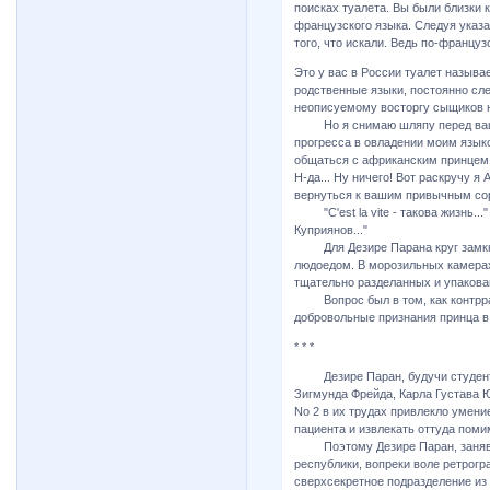
поисках туалета. Вы были близки 
французского языка. Следуя указат
того, что искали. Ведь по-французск
Это у вас в России туалет называ
родственные языки, постоянно след
неописуемому восторгу сыщиков н
Но я снимаю шляпу перед вашим 
прогресса в овладении моим языко
общаться с африканским принцем, 
Н-да... Ну ничего! Вот раскручу я
вернуться к вашим привычным со
"C'est la vite - такова жизнь..." 
Куприянов..."
Для Дезире Парана круг замкнул
людоедом. В морозильных камерах
тщательно разделанных и упакова
Вопрос был в том, как контрразв
добровольные признания принца 
* * *
Дезире Паран, будучи студенто
Зигмунда Фрейда, Карла Густава 
No 2 в их трудах привлекло умени
пациента и извлекать оттуда поми
Поэтому Дезире Паран, заняв д
республики, вопреки воле ретрогр
сверхсекретное подразделение из