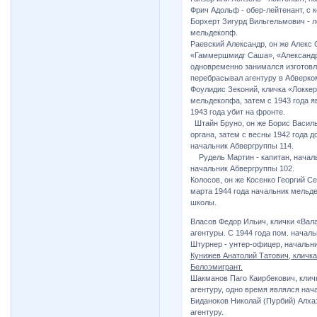
Фрич Адольф - обер-лейтенант, с к
Борхерт Зигурд Вильгельмович - ле
мельдекопф.
Раевский Александр, он же Алекс 
«Гаммершмидг Саша», «Александров
одновременно занимался изготовл
перебрасывал агентуру в Абверко
Фоулидис Зеконий, кличка «Локке
мельдекопфа, затем с 1943 года 
1943 года убит на фронте.
Штайн Бруно, он же Борис Василье
органа, затем с весны 1942 года д
начальник Абвергруппы 114.
Рудель Мартин - капитан, началь
начальник Абвергруппы 102.
Колосов, он же Косенко Георгий Се
марта 1944 года начальник мельд
школы.
Власов Федор Ильич, клички «Вала
агентуры. С 1944 года пом. начал
Штурнер - унтер-офицер, начальн
Кунижев Анатолий Татович, кличка
Белоэмигрант.
Шакманов Паго Каирбекович, клич
агентуру, одно время являлся на
Биданоков Николай (Пурбий) Алхаз
агентуру.