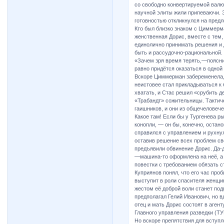
со свободно конвертируемой валют
научной элиты жили припеваючи. 
готовностью откликнулся на предл
Кто был близко знаком с Циммерма
женственная Дорис, вместе с тем
единолично принимать решения и 
быть и рассудочно-рациональной.
«Зачем зря время терять,—поясни
равно придётся оказаться в одной
Вскоре Циммерман забеременела, 
неистовее стал прикладываться к 
хватать, и Стас решил «срубить д
«Трабандт» сожительницы. Тактич
гаишников, и они из общечеловече
Какое там! Если бы у Тургенева р
конопли, — он бы, конечно, остано
справился с управлением и рухнул
оставив решение всех проблем св
предъявили обвинение Дорис. Да-д
—машина-то оформлена на неё, а с
повестки с требованием обязать с
Куприянов понял, что его час про
выступит в роли спасителя женщин
жестом её доброй воли станет под
предполагал Гелий Иванович, но в
отец и мать Дорис состоят в аген
Главного управления разведки (ТУ
Но вскоре препятствия для вступ