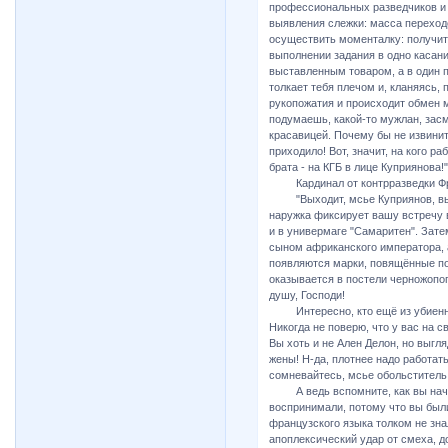
профессиональных разведчиков и 
выявления слежки: масса переходо
осуществить моменталку: получит
выполнении задания в одно касан
выставленным товаром, а в один 
толкает тебя плечом и, кланяясь,
рукопожатия и происходит обмен м
подумаешь, какой-то мужлан, зас
красавицей. Почему бы не извинит
приходило! Вот, значит, на кого р
брата - на КГБ в лице Куприянова!"
Кардинал от контрразведки Фран
"Выходит, мсье Куприянов, вы, 
наружка фиксирует вашу встречу 
и в универмаге "Самаритен". Зат
сыном африканского императора, 
появляются марки, повящённые по
оказывается в постели черножопого
душу, Господи!
Интересно, кто ещё из убиенных
Никогда не поверю, что у вас на 
Вы хоть и не Ален Делон, но выгл
жены! Н-да, плотнее надо работать 
сомневайтесь, мсье обольститель
А ведь вспомните, как вы начина
воспринимали, потому что вы были
французского языка толком не зна
апоплексический удар от смеха, 