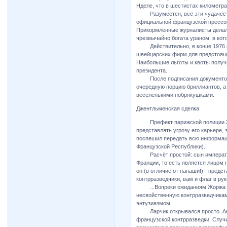
Нделе, что в шестистах километра
Разумеется, все эти чудачеств
официальной французской прессой
Прикормленные журналисты делали 
чрезвычайно богата ураном, в кот
Действительно, в конце 1976 го
швейцарских фирм для предстояще
Наибольшие льготы и квоты получ
президента.
После подписания документов В
очередную порцию бриллиантов, а 
весёленькими побрякушками.
Джентльменская сделка
Префект парижской полиции Жор
представлять угрозу его карьере,
поспешил передать всю информаци
Французской Республики).
Расчёт простой: сын император
Франции, то есть является лицом 
он (в отличие от папаши!) - предс
контрразведчики, вам и флаг в ру
...Вопреки ожиданиям Жоржа Си
несвойственную контрразведчикам
энтузиазмом.
Ларчик открывался просто. Анту
французской контрразведки. Случи