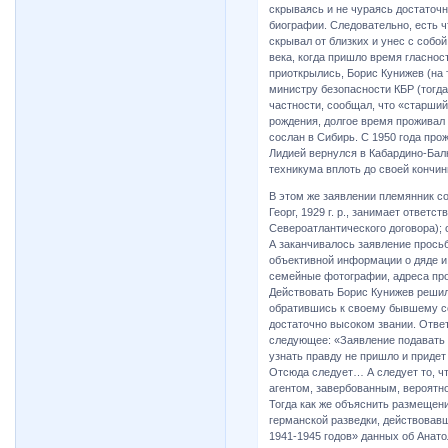
скрываясь и не чураясь достаточн
биографии. Следовательно, есть ч
скрывал от близких и унес с собой
века, когда пришло время гласност
приоткрылись, Борис Кунижев (на 
министру безопасности КБР (тогда
частности, сообщал, что «старший
рождения, долгое время проживал
сослан в Сибирь. С 1950 года прож
Лидией вернулся в Кабардино-Бал
техникума вплоть до своей кончин
В этом же заявлении племянник со
Георг, 1929 г. р., занимает ответ
Североатлантического договора); 
А заканчивалось заявление прось
объективной информации о дяде и 
семейные фотографии, адреса про
Действовать Борис Кунижев решил 
обратившись к своему бывшему сок
достаточно высоком звании. Ответ
следующее: «Заявление подавать н
узнать правду не пришло и придет 
Отсюда следует… А следует то, ч
агентом, завербованным, вероятно
Тогда как же объяснить размещен
германской разведки, действовав
1941-1945 годов» данных об Анато