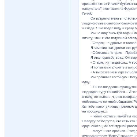
привезённых из Италии бутылок от
наполетана", помчался на Фрунзен
Гелий.
Он встретил меня в потёртых джи
лощёного льва светских салонов и
и следа. Я не подал виду и сразу
Мы не виделись три года, и по 
визиту. Увы! В его потухшем взгля
- Старик, - с дрожью в голосе п
Я заметил, как дрожат его руки 
- Обижаешь, старик... Привёз и 
Я откупорил бутылку. Он вырва
- Старик, ну ты даёшь... А вооб
Я попытался вложить в вопрос 
- А ты разве не в курсе? Если н
Мы прошли в гостиную. Пол усти
одну.
- Ты же владеешь французским..
людоедов, гуру каннибалов... И эт
я вижу, не знаешь, что по возвращ
небезопасно со мной общаться. Ре
бы тебе, памятуя нашу прежнюю дру
на прослушке...
- Гелий, окстись, какой ты наст
Наверху разберутся, кто есть кто..
орденоносец, ас агентурной работ
- Могут... Уже бросили... Нет, 
суперагентессу "Берту" трахает че