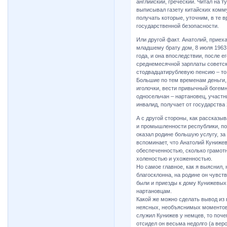
английский, греческий. Читал на т
выписывал газету китайских комм
получать которые, уточним, в те 
государственной безопасности.
Или другой факт. Анатолий, приеха
младшему брату дом, 8 июля 1963 
года, и она впоследствии, после е
среднемесячной зарплаты советск
стодвадцатирублевую пенсию – то
Большие по тем временам деньги, 
иголочки, вести привычный богемн
односельчан – нартановец, участн
инвалид, получает от государства
А с другой стороны, как рассказы
и промышленности республики, по 
оказал родине большую услугу, за
вспоминает, что Анатолий Куниже
обеспеченностью, сколько грамот
холеностью и ухоженностью.
Но самое главное, как я выяснил,
благосклонна, на родине он чувст
были и приезды к дому Кунижевы
нартановцам.
Какой же можно сделать вывод из 
неясных, необъяснимых моментов,
служил Кунижев у немцев, то поче
отсидел он весьма недолго (а веро