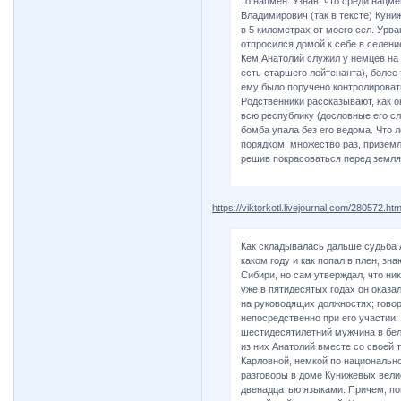
то нацмен. Узнав, что среди нацме
Владимирович (так в тексте) Куниж
в 5 километрах от моего сел. Урва
отпросился домой к себе в селение
Кем Анатолий служил у немцев на 
есть старшего лейтенанта), более 
ему было поручено контролироват
Родственники рассказывают, как о
всю республику (дословные его сл
бомба упала без его ведома. Что 
порядком, множество раз, приземл
решив покрасоваться перед земляк
https://viktorkotl.livejournal.com/280572.htm
Как складывалась дальше судьба А
каком году и как попал в плен, зн
Сибири, но сам утверждал, что ник
уже в пятидесятых годах он оказал
на руководящих должностях; говор
непосредственно при его участии.
шестидесятилетний мужчина в бел
из них Анатолий вместе со своей 
Карловной, немкой по национально
разговоры в доме Кунижевых вели
двенадцатью языками. Причем, по