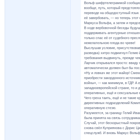
Вольф шифртелеграммой сообщил, 
вообще, путь, который предстояло 
переводе на общедоступный язык 
её завербовать, — но теперь этот
Маркуса Вольфа, а затем и предс
В ходе вербовочной беседы будущ
поддерживать агентурные отношени
только спас её от судебного пресл
нежелательною плода во чреве!
Выслушав условие, присутствовав
разведка) хитро подмигнул Гелию И
требования выдвинуть, прежде че
Ларчик открывался просто: ввиду 
автоматически должен был бы пос
«Ну и ловкач же этот майор! Смек
приобрести закордонного источник
войны», — как минимум, в ГДР. А 
западноевропейской стране, то и 
оперативных, ещё и сексуальные к
Чего греха таить, ещё и не таки
директивных подразделений Комите
оперативную стезю.
Разумеется, за границу Гелий Ива
была принята на связь сотрудника
Случай, этот бескорыстный покров
снова свёл Куприянова с Дорис Ц
спецслужб. И вновь Маркус Вольф