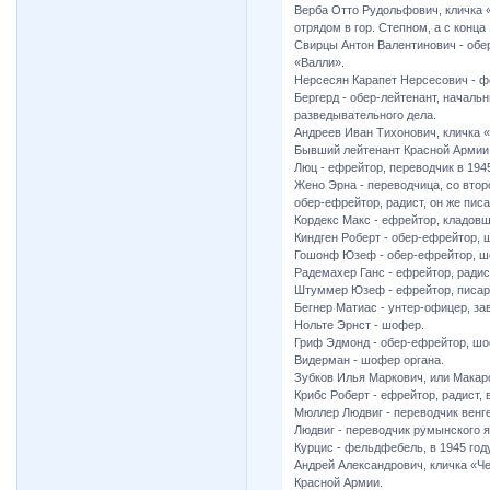
Верба Отто Рудольфович, кличка 
отрядом в гор. Степном, а с конца
Свирцы Антон Валентинович - обер
«Валли».
Нерсесян Карапет Нерсесович - фе
Бергерд - обер-лейтенант, началь
разведывательного дела.
Андреев Иван Тихонович, кличка «
Бывший лейтенант Красной Армии
Люц - ефрейтор, переводчик в 1945
Жено Эрна - переводчица, со втор
обер-ефрейтор, радист, он же писа
Кордекс Макс - ефрейтор, кладовщ
Киндген Роберт - обер-ефрейтор, 
Гошонф Юзеф - обер-ефрейтор, ш
Радемахер Ганс - ефрейтор, радис
Штуммер Юзеф - ефрейтор, писар
Бегнер Матиас - унтер-офицер, за
Нольте Эрнст - шофер.
Гриф Эдмонд - обер-ефрейтор, шо
Видерман - шофер органа.
Зубков Илья Маркович, или Макаро
Крибс Роберт - ефрейтор, радист,
Мюллер Людвиг - переводчик венг
Людвиг - переводчик румынского я
Курцис - фельдфебель, в 1945 год
Андрей Александрович, кличка «Ч
Красной Армии.