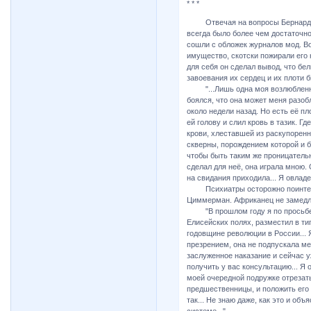
* * *
Отвечая на вопросы Бернардини
всегда было более чем достаточно
сошли с обложек журналов мод. Во
имущество, скотски пожирали его 
для себя он сделал вывод, что б
завоевания их сердец и их плоти 
"...Лишь одна моя возлюбленная
боялся, что она может меня разобл
около недели назад. Но есть её пло
ей голову и слил кровь в тазик. Г
крови, хлеставшей из раскупоренн
скверны, порождением которой и б
чтобы быть таким же проницательн
сделал для неё, она играла мною.
на свидания приходила... Я овладе
Психиатры осторожно поинтересо
Циммерман. Африканец не замедл
"В прошлом году я по просьбе Д
Елисейских полях, разместил в ти
годовщине революции в России... 
презрением, она не подпускала мен
заслуженное наказание и сейчас у
получить у вас консультацию... Я
моей очередной подружке отрезать
предшественницы, и положить его с
так... Не знаю даже, как это и объ