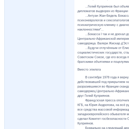
...Гелий Куприянов был объявлен
дипломатов выдворен из Франции в
...Антуан Жан-Бедель Бокасса 
психоневрологов и сексопатологов
психиатрическую клинику с диагн
наклонностями"...
...Бокасса I так и не доехал до
Центрально-Африканской империи
самодержца. Валери Жискар д'Эсте
...Будучи отлучённым от Елисей
социалистических государств, стал
Советском Союзе, где его всегда
братскими объятиями и поцелуями.
Вместо эпилога
В сентябре 1978 года я вернулся
действовавшей под прикрытием на
разразившимся во Франции сканда
самодержец Центрально-Африканск
друг Гелий Куприянов.
Французская пресса ополчилась 
КГБ, на Юрия Андропова, на всё р
все средства массовой информаци
западноевропейского обывателя мн
сделал Комитет госбезопасности С
Куприянов.
Буквально на следующий день по