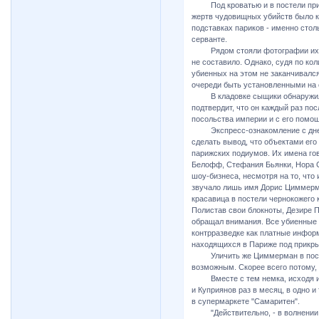
Под кроватью и в постели принц
жертв чудовищных убийств было к
подставках париков - именно сто
серванте.
Рядом стояли фотографии их бы
не составило. Однако, судя по ко
убиенных на этом не заканчивалс
очереди быть установленными на 
В кладовке сыщики обнаружили 
подтвердит, что он каждый раз по
посольства империи и с его помо
Экспресс-ознакомление с дневн
сделать вывод, что объектами его
парижских подиумов. Их имена гов
Белофф, Стефания Бьянки, Нора Ст
шоу-бизнеса, несмотря на то, чт
звучало лишь имя Дорис Циммерма
красавица в постели чернокожего 
Полистав свои блокноты, Дезире 
обращал внимания. Все убиенные
контрразведке как платные информ
находящихся в Париже под прикр
Уличить же Циммерман в пособн
возможным. Скорее всего потому, 
Вместе с тем немка, исходя из 
и Куприянов раз в месяц, в одно и
в супермаркете "Самаритен".
"Действительно, - в волнении Па