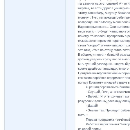
ты взгляни на этот снимок! А что
жертвы, то есть Дорис Циммерман, 
этому каннибалу, Антуану Бокассе
монету... Нет, ты можешь себе пре
возвращения в Москву меня почему
Варсонофьевского... Они выявили у
верь тому, что будет написано в э
почему-то взялись превратить в ре
сказываются прежние нервные пере
стоит "скорая", и меня ширяют пря
затылке, что я на стену готов лезть
В общем, я понял - бывший развед
должен умереть сразу после выпол
КГБ лучший разведчик - мёртвый ра
кроме дешёвок папарацци, никого 
Центрально-Африканской империи..
кто такие вербовки оформляет пис
пользу Комитету и нашей стране в 
Я решил переключить внимание 
- Слушай, Геля, а не включить
- Валяй... Что ты хочешь там у
ракурсах? Хочешь, расскажу анекд
- Давай!
- Значит так. Приходит работяг
матч...
Первая программа - отчётный д
Работяга переключает "Рекорд" 
из своей свиты.