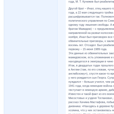
года, М. Т. Кунижев был реабилити
Другой брат – Инал, отец нашего 
года, а 22 мая следующего тройк
расшифровывается так: Полномоч
политического управления по Севе
одному году лишения свободы. А в
братом Мажидом) – с предъявлени
направленной на развал колхозов 
ноября, Инал был приговорен все
обвинительные приговоры, к закл
восемь лет. Отсидел. Был реабили
первому – 15 июня 1989 года.
Эти данные из обвинительных закл
мажидовском, есть упоминание и о
находящегося в эмиграции в чине
Итак, в двадцатых годах прошлого 
в Англии (там, по его словам, «уч
английскому»), спустя какое-то вр
у него рождается сын Георга. Супр
нуждался – больше учился, чем р
1941 года, когда немецкие войска
«вступает в немецкую армию, даб
Известен и такой факт из его вое
Мисостовых и узденя Тогланова»,
рассказ Хачима Мастафова, побыв
дневника: «Находясь в деревне Ку
хозяина, что у них остановилась н