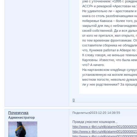
уже с уточнением: «1895 г. рожде
АССР» и ремаркой «Арестован на
Не удивительно ли – арестовали и 
книга со столь разоблачающими н
побережье Кавказа – более того, 
закрытой для лиц с неблагонадеж
своей собственной. Да и вся даль
от кого не прятался, жил открыто
по тем временам фронтовикам. Об
составители сборника не обладали
что, Кунижев работал в Абвере по
К слову говоря, не меньше темных
Карловны. Известно, что была нем
что? А ничего.
На нартановском кладбище супруг
установленную на могиле женщины
местном погосте, невольно думало
ли у нее родственники? За проше
0
Почемучка
Поделиться
2023-12-20 14:39:55
Администратор
Правда ужаснее кошмаров...
http://www.x-libri.ru/elib/atamn001/0000002
http://www.x-libri.ru/elib/atamn001/0000002
http://www.x-libri.ru/elib/atamn001/0000002