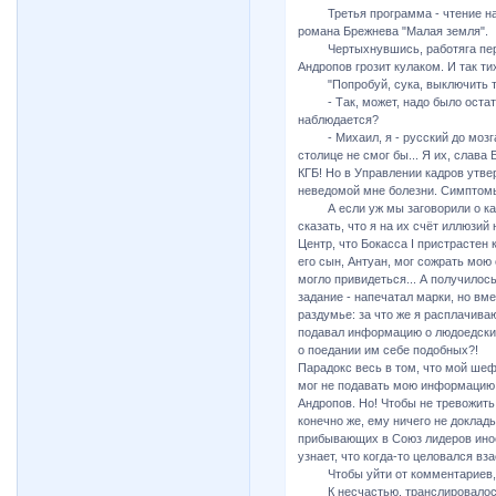
Третья программа - чтение нар
романа Брежнева "Малая земля".
Чертыхнувшись, работяга перекл
Андропов грозит кулаком. И так ти
"Попробуй, сука, выключить тел
- Так, может, надо было остатьс
наблюдается?
- Михаил, я - русский до мозга к
столице не смог бы... Я их, слава 
КГБ! Но в Управлении кадров утвер
неведомой мне болезни. Симптомы 
А если уж мы заговорили о канн
сказать, что я на их счёт иллюзий
Центр, что Бокасса I пристрастен 
его сын, Антуан, мог сожрать мою 
могло привидеться... А получилос
задание - напечатал марки, но вме
раздумье: за что же я расплачиваю
подавал информацию о людоедских 
о поедании им себе подобных?!
Парадокс весь в том, что мой ше
мог не подавать мою информацию н
Андропов. Но! Чтобы не тревожить
конечно же, ему ничего не доклад
прибывающих в Союз лидеров инос
узнает, что когда-то целовался вза
Чтобы уйти от комментариев, я
К несчастью, транслировалось 