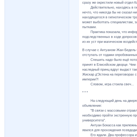
сразу же окрестили новый отдел К
Действительно, находясь в гипн
нечто, что никогда бы не сказал н
находящегося в гипнотическом тра
может выболтать специалистам, за
пытками.
Практика показала, что информа
подследственных в ходе допросов
из их уст при магическом воздейс
В случае с Антуаном-Жан-Бедель-
отступать от годами опробованны
Спешить надо было ещё потому, 
принят в Елисейском дворце. Чем 
наследный принц вдруг выдаст та
Жискар д'Эстена на переговорах 
империи?!
Словом, игра стоила свеч...
* * *
На следующий день на дверях д
объявление:
"В связи с массовыми отравле
необходимо пройти экстренную п
университета".
Антуан Бокасса как прилежный с
явился для прохождения псевдоди
Его ждали. Два профессора из в