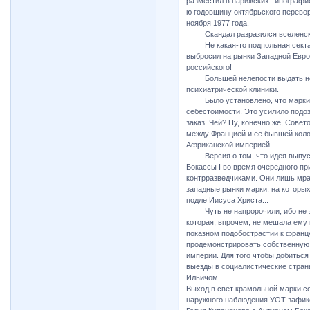
разместил в парижских типография
ю годовщину октябрьского переворо
ноября 1977 года.
Скандал разразился вселенск
Не какая-то подпольная секта 
выбросил на рынки Западной Евро
российского!
Большей нелепости выдать не м
психиатрической клиники.
Было установлено, что марки, и
себестоимости. Это усилило подоз
заказ. Чей? Ну, конечно же, Сове
между Францией и её бывшей коло
Африканской империей.
Версия о том, что идея выпусти
Бокассы I во время очередного п
контрразведчиками. Они лишь мрач
западные рынки марки, на которы
подле Иисуса Христа...
Чуть не напророчили, ибо не зн
которая, впрочем, не мешала ему
показном подобострастии к франц
продемонстрировать собственную 
империи. Для того чтобы добиться
выезды в социалистические стран
Ильичом...
Выход в свет крамольной марки 
наружного наблюдения УОТ зафик