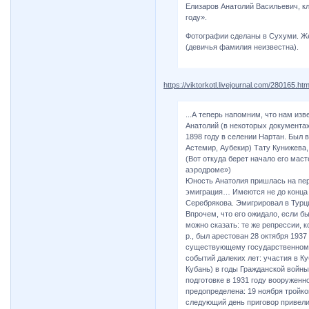
Елизаров Анатолий Васильевич, к
году».
Фотографии сделаны в Сухуми. Же
(девичья фамилия неизвестна).
https://viktorkotl.livejournal.com/280165.htm
...А теперь напомним, что нам изве
Анатолий (в некоторых документах
1898 году в селении Нартан. Был 
Астемир, Аубекир) Тату Кунижева
(Вот откуда берет начало его мас
аэродроме»)
Юность Анатолия пришлась на пер
эмиграция… Имеются не до конца 
Серебрякова. Эмигрировал в Турц
Впрочем, что его ожидало, если б
можно сказать: те же репрессии, к
р., был арестован 28 октября 1937
существующему государственному 
событий далеких лет: участия в К
Кубань) в годы Гражданской войны
подготовке в 1931 году вооруженн
предопределена: 19 ноября тройко
следующий день приговор привели 