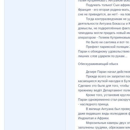
Гелия Куприянова с Антуаном Бок
Подумать только! Сын африканс
Франция - его вторая родина-мать
сне не привидится, ан нет! - на пов
Тогда контрразведчикам не уда
деятельности Антуана Бокассы и 
домыслы, не подкреплённые факта
чемоданы могли придать новый им
оператором - Гелием Куприяновым.
Не было ни сантима и вот-те на
Префект парижской полиции Жор
Паран к обоюдному удовольствию 
лишних слов ударили по рукам...
Обескураживающий обыск
Дезире Паран начал действоват
Прежде всего он запретил поли
касающиеся жуткой находки в Було
Сделано это было для того, чтобы
прежнему ведёт Департамент полиц
Кроме того, установив круглосу
Паран одновременно стал раскруч
- наследного принца.
В жилище Антуана был проведён 
даже видавших виды волкодавов ф
Индокитая и Африки.
Морозильные камеры двух огром
заполнены грудями, обрезками мя