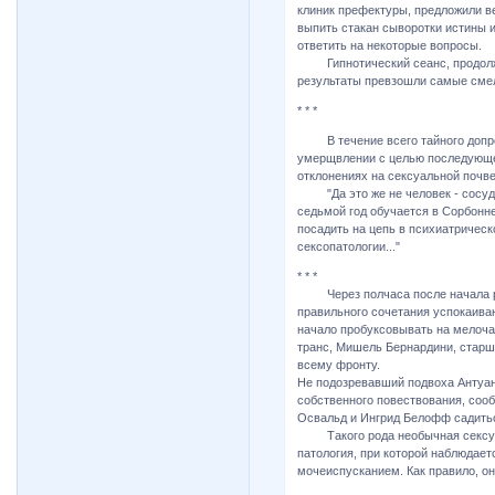
клиник префектуры, предложили ве
выпить стакан сыворотки истины и
ответить на некоторые вопросы.
Гипнотический сеанс, продолжав
результаты превзошли самые сме
* * *
В течение всего тайного допрос
умерщвлении с целью последующег
отклонениях на сексуальной почве
"Да это же не человек - сосуд п
седьмой год обучается в Сорбонне
посадить на цепь в психиатрическ
сексопатологии..."
* * *
Через полчаса после начала ра
правильного сочетания успокаива
начало пробуксовывать на мелочах 
транс, Мишель Бернардини, старши
всему фронту.
Не подозревавший подвоха Антуан
собственного повествования, соо
Освальд и Ингрид Белофф садиться
Такого рода необычная сексуаль
патология, при которой наблюдает
мочеиспусканием. Как правило, о