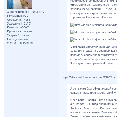
говорилось в сопроводительном п
структуре и деятельности централ
безопасности Германии - РСХА, и
Зарегистрирован
: 2023-12-20
сопредельных стран, на восточно
Приглашений:
0
территории Советского Союза».
Сообщений:
4256
Уважение:
[+21/-0]
Позитив:
[+33/-0]
Провел на форуме:
29 дней 11 часов
Последний визит:
2026-08-06 15:31:31
...вот какие сведения приводятся 
1942-1943 годах на Северном Кавк
первую очередь представляют инт
его необычной биографии рассказа
Кабардино-Балкарии» и «В роли ох
https://viktorkotl.livejournal.com/279882.htm
А вот каким был официальный сост
общем списке группы Анатолий Кун
"Гесс Карл - капитан, начальник о
а в начале 1943 года вновь прибы
Альбрехт Фриц, он же Иоахим - май
после этого начальник Полтавско
Ганзер или Хензель - лейтенант, н