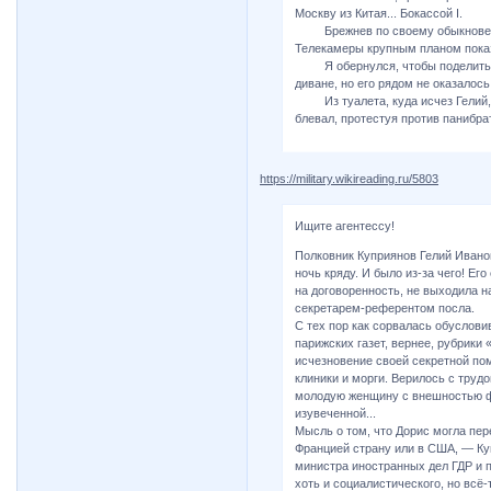
Москву из Китая... Бокассой I.
Брежнев по своему обыкновению
Телекамеры крупным планом показ
Я обернулся, чтобы поделиться
диване, но его рядом не оказалось.
Из туалета, куда исчез Гелий, 
блевал, протестуя против панибра
https://military.wikireading.ru/5803
Ищите агентессу!
Полковник Куприянов Гелий Иванов
ночь кряду. И было из-за чего! Е
на договоренность, не выходила на
секретарем-референтом посла.
С тех пор как сорвалась обуслов
парижских газет, вернее, рубрики
исчезновение своей секретной пом
клиники и морги. Верилось с тру
молодую женщину с внешностью ф
изувеченной...
Мысль о том, что Дорис могла пер
Францией страну или в США, — Куп
министра иностранных дел ГДР и п
хоть и социалистического, но всё