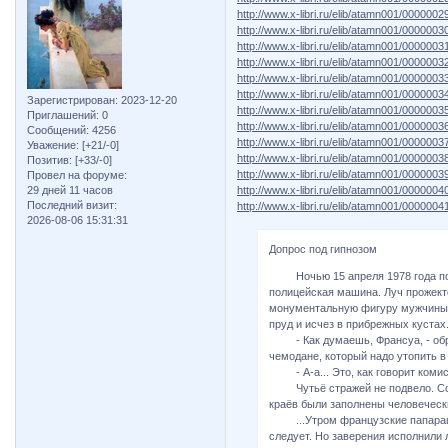
http://www.x-libri.ru/elib/atamn001/0000002
http://www.x-libri.ru/elib/atamn001/0000003
http://www.x-libri.ru/elib/atamn001/0000003
http://www.x-libri.ru/elib/atamn001/0000003
http://www.x-libri.ru/elib/atamn001/0000003
http://www.x-libri.ru/elib/atamn001/0000003
Зарегистрирован
: 2023-12-20
http://www.x-libri.ru/elib/atamn001/0000003
Приглашений:
0
http://www.x-libri.ru/elib/atamn001/0000003
Сообщений:
4256
http://www.x-libri.ru/elib/atamn001/0000003
Уважение:
[+21/-0]
http://www.x-libri.ru/elib/atamn001/0000003
Позитив:
[+33/-0]
http://www.x-libri.ru/elib/atamn001/0000003
Провел на форуме:
29 дней 11 часов
http://www.x-libri.ru/elib/atamn001/0000004
Последний визит:
http://www.x-libri.ru/elib/atamn001/0000004
2026-08-06 15:31:31
Допрос под гипнозом
Ночью 15 апреля 1978 года по а
полицейская машина. Луч прожект
монументальную фигуру мужчины. 
пруд и исчез в прибрежных кустах
- Как думаешь, Франсуа, - обрат
чемодане, который надо утопить 
- А-а... Это, как говорит комис
Чутьё стражей не подвело. Сорв
краёв были заполнены человечески
...Утром французские папарацци
следует. Но заверения исполнили л