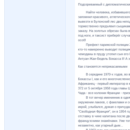
Подозреваемый с дипломатическ
Найти человека, избавившегося 
запомнил красивого, атлетическог
вывезти в Булонский лес два неп
торжественно предъявил сыщикам 
заказу. На золотых обрезах была 
под ноги, и таксист приберёг слу
особ!
Префект парижской полиции Жор
кто-то намеренно выводит полицию
чемоданы в пруду утопил сын его
Антуан-Жан-Бедель Бокасса II! А 
Как становятся неприкасаемыми
В середине 1970-х годов, во вр
Бокассы I, как и его многочисленн
Африканец - первый император в 
372 от 5 октября 1958 года главы
Чада - все колонии Франции - при
В тот вечер именинник в одеяни
окружении лакеев, с факелами и 
икрой, улыбался, думая о причуда
"Свободная Франция", он в 1954 г
отставку в чине капитана после д
французскими знамёнами. Уже тогд
незаметно, как угарный дым...