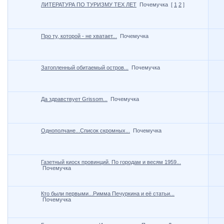
ЛИТЕРАТУРА ПО ТУРИЗМУ ТЕХ ЛЕТ
Почемучка
[
1
2
]
Про ту, которой - не хватает...
Почемучка
Затопленный обитаемый остров...
Почемучка
Да здравствует Grissom...
Почемучка
Однополчане...Список скромных...
Почемучка
Газетный киоск провинций. По городам и весям 1959...
Почемучка
Кто были первыми...Римма Печуркина и её статьи...
Почемучка