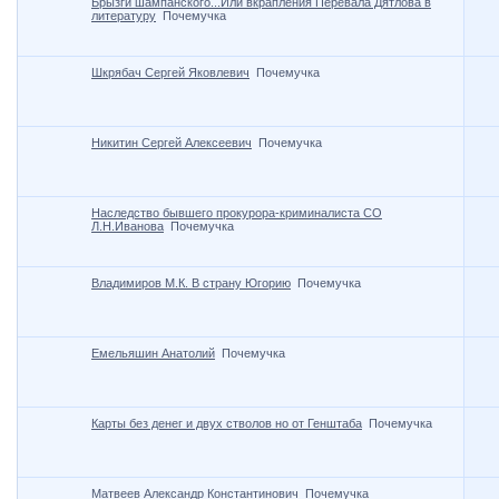
Брызги шампанского...Или вкрапления Перевала Дятлова в
литературу
Почемучка
Шкрябач Сергей Яковлевич
Почемучка
Никитин Сергей Алексеевич
Почемучка
Наследство бывшего прокурора-криминалиста СО
Л.Н.Иванова
Почемучка
Владимиров М.К. В страну Югорию
Почемучка
Емельяшин Анатолий
Почемучка
Карты без денег и двух стволов но от Генштаба
Почемучка
Матвеев Александр Константинович
Почемучка