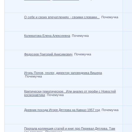
О себе и своих впечатлениях - своими словами...
Почемучка
Колеватова Елена Алексеевна
Почемучка
Федосеев Григорий Анисимович
Почемучка
Игорь Попов, геолог, директор заповедника Вишера
Почемучка
Критически-тематическое...Или анализ от профи с Новостей
космонавтики
Почемучка
Дневник похода Игоря Дятлова на Кавказ 1957 год
Почемучка
Пропала коллекция статей и книг про Перевал Дятлова. Там