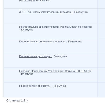
где осталось
Почемучка
ЖЗТ... Или жизнь замечательных туристов...
Почемучка
Исключительно своими словами. Рассказывают поисковики
Почемучка
Книжная полка компетентных органов...
Почемучка
Книжная полка дятловеда...
Почемучка
Поход на Приполярный Урал под рук. Согрина С.Н. 1959 год
Почемучка
Пресса всякой свежести...
Почемучка
Страница:
1
2
»