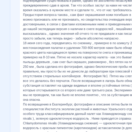
подтверждения существовала и ранее, однако ее абсолютно незаслуже
преждевременно сдав в архив. Так что особых заслуг за нами не числи
время оказались в нужном месте и сделали то , что от нас требовалось 
Предыстория вопроса такова , сам факт окрашивания кожи погибших в
можно признавать или не признавать, но свидетельства очевидцев веро
достоверными, в связи с фактами изложенными ниже и приведенными
до нашей экспедиции версия о наличии в снеге водорослей , лишайник
высказывалась , однако значения ей отчего то не придавали и как писа
просто забыли, как теперь видно - забыли абсолютно напрасно .
18 июня сего года, передвигаясь по снежнику , примерно в по азимуту 
местонахождения палатки и удалении 700-800 метров нами было обнар
красного цвета находящееся прямо на поверхности снега и проникающ
примерно на 8-10 мм. Пятно не носило характер налета - как это бывае
пыльцы деревьев , сам снег был окрашен, равномерно , без пятен на 
250 мм , была сделана его фотография, однако биологические пробы не
правильно, мы просто бы их не донесли до лаборатории при плюсовой т
отсутствием стерильных контейнеров . Фотография №1 Пятно мы слегк
все это делалось без перчаток. После возвращения в лагерь было обна
субстанция оставляет на одежде видимые и вполне устойчивые пятна (
которые отстирываются со второго или даже третьего раза. Экспериме
мы не проводили, так как было не вполне понятно , что за субстанцию
она опасна.
По возвращению в Екатеринбург, фотографии и описание пятна были п
специалистов Института экологии растений и животных Уральского отд
особого труда классифицировали данный налет как Хламидомонаду сн
nivalis ), зеленую одноклеточную водоросль . Ниже приводится справка и
Chlamydomonas nivalis (Хламидомонада снежная) — одноклеточная пре
водоросль с красным пигментом (каротиноидом) астаксантином (в доп