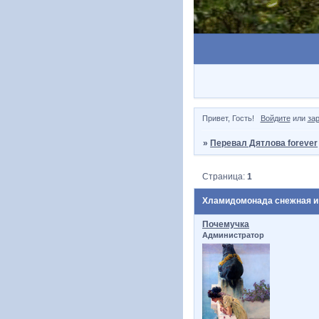
Привет, Гость!
Войдите
или
за
»
Перевал Дятлова forever
Страница:
1
Хламидомонада снежная и 
Почемучка
Администратор