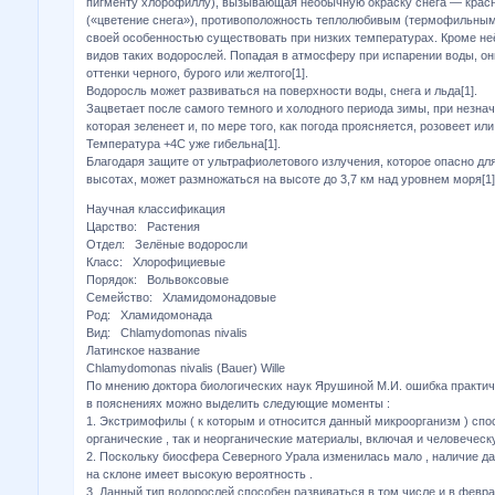
пигменту хлорофиллу), вызывающая необычную окраску снега — крас
(«цветение снега»), противоположность теплолюбивым (термофильны
своей особенностью существовать при низких температурах. Кроме не
видов таких водорослей. Попадая в атмосферу при испарении воды, он
оттенки черного, бурого или желтого[1].
Водоросль может развиваться на поверхности воды, снега и льда[1].
Зацветает после самого темного и холодного периода зимы, при незна
которая зеленеет и, по мере того, как погода проясняется, розовеет или
Температура +4С уже гибельна[1].
Благодаря защите от ультрафиолетового излучения, которое опасно для
высотах, может размножаться на высоте до 3,7 км над уровнем моря[1]
Научная классификация
Царство: Растения
Отдел: Зелёные водоросли
Класс: Хлорофициевые
Порядок: Вольвоксовые
Семейство: Хламидомонадовые
Род: Хламидомонада
Вид: Chlamydomonas nivalis
Латинское название
Chlamydomonas nivalis (Bauer) Wille
По мнению доктора биологических наук Ярушиной М.И. ошибка практич
в пояснениях можно выделить следующие моменты :
1. Экстримофилы ( к которым и относится данный микроорганизм ) спо
органические , так и неорганические материалы, включая и человеческ
2. Поскольку биосфера Северного Урала изменилась мало , наличие д
на склоне имеет высокую вероятность .
3. Данный тип водорослей способен развиваться в том числе и в февра