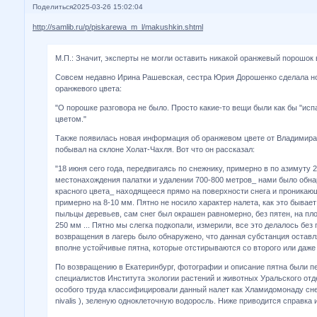
Поделиться
2025-03-26 15:02:04
http://samlib.ru/p/piskarewa_m_l/makushkin.shtml
М.П.: Значит, эксперты не могли оставить никакой оранжевый порошок
Совсем недавно Ирина Рашевская, сестра Юрия Дорошенко сделала но
оранжевого цвета:
"О порошке разговора не было. Просто какие-то вещи были как бы "ис
цветом."
Также появилась новая информация об оранжевом цвете от Владимира
побывал на склоне Холат-Чахля. Вот что он рассказал:
"18 июня сего года, передвигаясь по снежнику, примерно в по азимуту 
местонахождения палатки и удалении 700-800 метров_ нами было обна
красного цвета_ находящееся прямо на поверхности снега и проникаю
примерно на 8-10 мм. Пятно не носило характер налета, как это бывает
пыльцы деревьев, сам снег был окрашен равномерно, без пятен, на пл
250 мм ... Пятно мы слегка подкопали, измерили, все это делалось без
возвращения в лагерь было обнаружено, что данная субстанция оставл
вполне устойчивые пятна, которые отстирываются со второго или даже 
По возвращению в Екатеринбург, фотографии и описание пятна были п
специалистов Института экологии растений и животных Уральского отд
особого труда классифицировали данный налет как Хламидомонаду сн
nivalis ), зеленую одноклеточную водоросль. Ниже приводится справка 