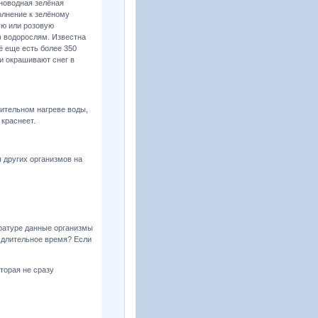
сноводная зелёная
олнение к зелёному
ую или розовую
) водорослям. Известна
ё еще есть более 350
и окрашивают снег в
чительном нагреве воды,
 краснеет.
 других организмов на
ературе данные организмы
 длительное время? Если
оторая не сразу