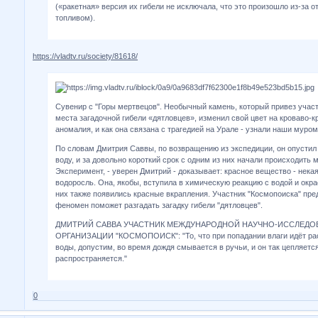
(«ракетная» версия их гибели не исключала, что это произошло из-за 
топливом).
https://vladtv.ru/society/81618/
Сувенир с "Горы мертвецов". Необычный камень, который привез учас
места загадочной гибели «дятловцев», изменил свой цвет на кроваво-
аномалия, и как она связана с трагедией на Урале - узнали наши муром
По словам Дмитрия Саввы, по возвращению из экспедиции, он опустил
воду, и за довольно короткий срок с одним из них начали происходить
Эксперимент, - уверен Дмитрий - доказывает: красное вещество - нека
водоросль. Она, якобы, вступила в химическую реакцию с водой и окра
них также появились красные вкрапления. Участник "Космопоиска" пред
феномен поможет разгадать загадку гибели "дятловцев".
ДМИТРИЙ САВВА УЧАСТНИК МЕЖДУНАРОДНОЙ НАУЧНО-ИССЛЕДО
ОРГАНИЗАЦИИ "КОСМОПОИСК": "То, что при попадании влаги идёт ра
воды, допустим, во время дождя смывается в ручьи, и он так цепляется
распространяется."
0