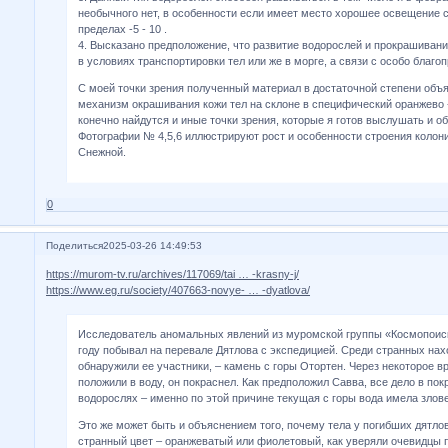
необычного нет, в особенности если имеет место хорошее освещение 
пределах -5 - 10 .
4. Высказано предположение, что развитие водорослей и прокрашивани
в условиях транспортировки тел или же в морге, а связи с особо благ
С моей точки зрения полученный материал в достаточной степени объя
механизм окрашивания кожи тел на склоне в специфический оранжево -
конечно найдутся и иные точки зрения, которые я готов выслушать и об
Фотографии № 4,5,6 иллюстрируют рост и особенности строения коло
Снежной.
0
Поделиться
2025-03-26 14:49:53
https://murom-tv.ru/archives/117069/tai … -krasny-j/
https://www.eg.ru/society/407663-novye- … -dyatlova/
Исследователь аномальных явлений из муромской группы «Космопоис
году побывал на перевале Дятлова с экспедицией. Среди странных нах
обнаружили ее участники, – камень с горы Отортен. Через некоторое вр
положили в воду, он покраснел. Как предположил Савва, все дело в п
водорослях – именно по этой причине текущая с горы вода имела злов
Это же может быть и объяснением того, почему тела у погибших дятло
странный цвет – оранжеватый или фиолетовый, как уверяли очевидцы 