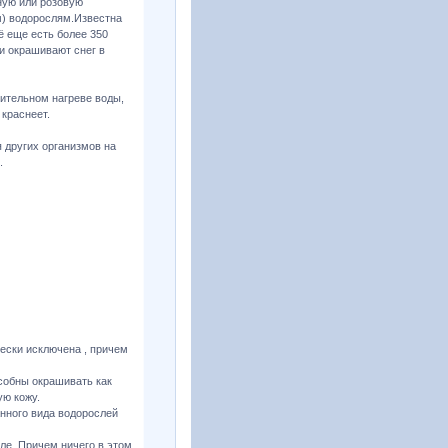
ную или розовую
м) водорослям.Известна
ё еще есть более 350
и окрашивают снег в
чительном нагреве воды,
 краснеет.
 других организмов на
.
ески исключена , причем
собны окрашивать как
ую кожу.
анного вида водорослей
ле. Причем ничего в этом