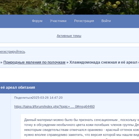
Форум
Участники
Регистрация
Войти
Активные темы
регистрируйтесь
.
»
Природные явления по полочкам
»
Хламидомонада снежная и её ареал 
её ареал обитания
Поделиться
2025-03-26 14:47:20
https://taina.li/forum/index.php?topic= … 0#msg64460
Данный материал можно было бы признать сенсационным , поскольку ка
точку в обсуждении необычного цвета кожи погибших членов группы Дят
некоторым свидетельствам отмечался оранжево - красный оттенок кож
нужно вполне справедливо заметить, что версия которой мы нашли ви