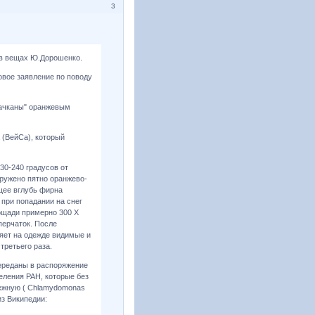
3
 в вещах Ю.Дорошенко.
вое заявление по поводу
пачканы" оранжeвым
 (ВейСа), который
230-240 градусов от
ружено пятно оранжево-
щее вглубь фирна
 при попадании на снег
ощади примерно 300 Х
 перчаток. После
яет на одежде видимые и
третьего раза.
ереданы в распоряжение
еления РАН, которые без
ежную ( Chlamydomonas
из Википедии: