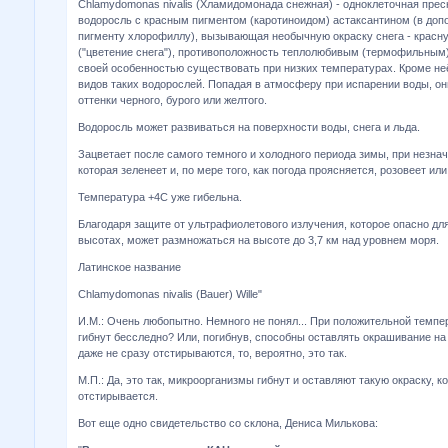
Chlamydomonas nivalis (Хламидомонада снежная) - одноклеточная пре
водоросль с красным пигментом (каротиноидом) астаксантином (в доп
пигменту хлорофиллу), вызывающая необычную окраску снега - красн
("цветение снега"), противоположность теплолюбивым (термофильным
своей особенностью существовать при низких температурах. Кроме не
видов таких водорослей. Попадая в атмосферу при испарении воды, он
оттенки черного, бурого или желтого.
Водоросль может развиваться на поверхности воды, снега и льда.
Зацветает после самого темного и холодного периода зимы, при незна
которая зеленеет и, по мере того, как погода проясняется, розовеет или
Температура +4С уже гибельна.
Благодаря защите от ультрафиолетового излучения, которое опасно для
высотах, может размножаться на высоте до 3,7 км над уровнем моря.
Латинское название
Chlamydomonas nivalis (Bauer) Wille"
И.М.: Очень любопытно. Немного не понял... При положительной темп
гибнут бесследно? Или, погибнув, способны оставлять окрашивание на
даже не сразу отстирываются, то, вероятно, это так.
М.П.: Да, это так, микроорганизмы гибнут и оставляют такую окраску, к
отстирывается.
Вот еще одно свидетельство со склона, Дениса Милькова: