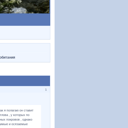
обитания
1
к я полагаю он ставит
лова , у которых по
ных покровов , однако
димые и осязаемые