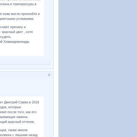
склона и температуры в
е кожи могло произойти и
оприятными условиями.
сняет причину и
 красный цвет , хотя
судить.
ний Хламидомонады
2
к» Дмитрий Савва в 2016
одок, которые
емя после того, как его
окрывающих камень
ещий красный оттенок.
вцев, также имели
полвека с лишним назад