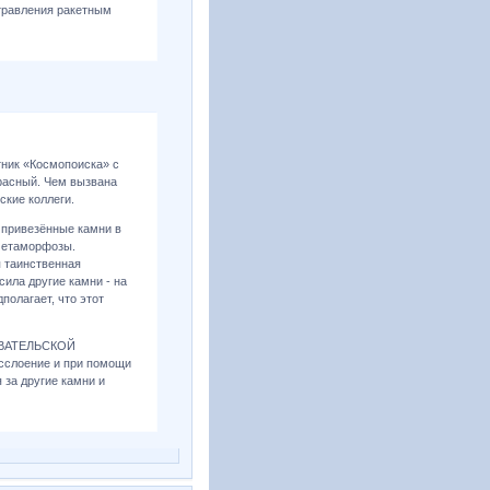
отравления ракетным
тник «Космопоиска» с
красный. Чем вызвана
ские коллеги.
 привезённые камни в
 метаморфозы.
я таинственная
сила другие камни - на
полагает, что этот
ВАТЕЛЬСКОЙ
сслоение и при помощи
 за другие камни и