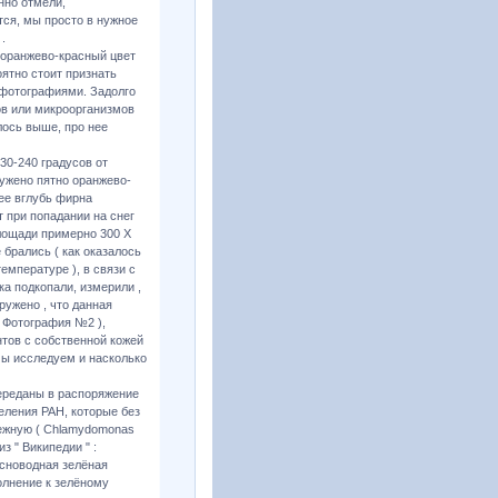
нно отмели,
тся, мы просто в нужное
.
 оранжево-красный цвет
ятно стоит признать
 фотографиями. Задолго
ов или микроорганизмов
лось выше, про нее
230-240 градусов от
ужено пятно оранжево-
ее вглубь фирна
т при попадании на снег
площади примерно 300 Х
 брались ( как оказалось
емпературе ), в связи с
а подкопали, измерили ,
ружено , что данная
 Фотография №2 ),
нтов с собственной кожей
 мы исследуем и насколько
ереданы в распоряжение
еления РАН, которые без
ежную ( Chlamydomonas
з " Википедии " :
сноводная зелёная
олнение к зелёному