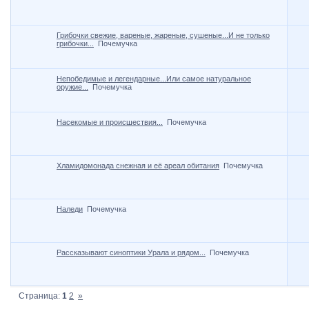
Грибочки свежие, вареные, жареные, сушеные...И не только
грибочки...
Почемучка
Непобедимые и легендарные...Или самое натуральное
оружие...
Почемучка
Насекомые и происшествия...
Почемучка
Хламидомонада снежная и её ареал обитания
Почемучка
Наледи
Почемучка
Рассказывают синоптики Урала и рядом...
Почемучка
Страница:
1
2
»