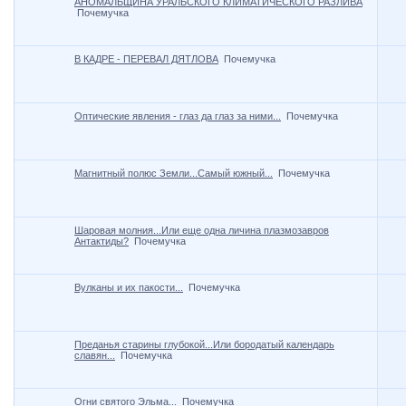
АНОМАЛЬЩИНА УРАЛЬСКОГО КЛИМАТИЧЕСКОГО РАЗЛИВА
Почемучка
В КАДРЕ - ПЕРЕВАЛ ДЯТЛОВА
Почемучка
Оптические явления - глаз да глаз за ними...
Почемучка
Магнитный полюс Земли...Самый южный...
Почемучка
Шаровая молния...Или еще одна личина плазмозавров
Антактиды?
Почемучка
Вулканы и их пакости...
Почемучка
Преданья старины глубокой...Или бородатый календарь
славян...
Почемучка
Огни святого Эльма...
Почемучка