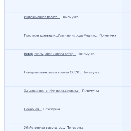
Инфекционная палата...
Почемучка
Просторы адаптации...Или ларчик рода Медичи...
Почемучка
Ветер, скалы, снег и снова ветер...
Почемучка
Погодные катаклизмы времен СССР...
Почемучка
Загазованность..Или перегазировка...
Почемучка
Пожарная...
Почемучка
Убийственная высота гор...
Почемучка