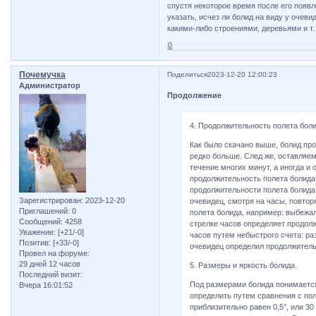
спустя некоторое время после его появле
указать, исчез ли болид на виду у очеви
какими-либо строениями, деревьями и т. 
0
Почемучка
Поделиться
2023-12-20 12:00:23
Администратор
Продолжение
4. Продолжительность полета боли
Как было скачано выше, болид про
редко больше. След же, оставляе
течение многих минут, а иногда и
продолжительность полета болида,
продолжительности полета болида
Зарегистрирован
: 2023-12-20
очевидец, смотря на часы, повтор
Приглашений:
0
полета болида, например: выбежал 
Сообщений:
4258
стрелке часов определяет продол
Уважение:
[+21/-0]
часов путем небыстрого счета: раз,
Позитив:
[+33/-0]
очевидец определил продолжитель
Провел на форуме:
29 дней 12 часов
5. Размеры и яркость болида.
Последний визит:
Под размерами болида понимается
Вчера 16:01:52
определить путем сравнения с по
приблизительно равен 0,5°, или 30