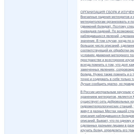
ОРГАНИЗАЦИЯ СБОРА И ИЗУЧЕ
Внезапные падения метеоритов и 
метеоритологам организовать и п
(движений болидов). Поэтому спе
очевидцев падений. По возможнос
наблюдавшихся явлений, сделанн
значение. В том случае, когда по
большое число описаний, сделанн
соответствующей их обработки о
условиях движения метеорного те
пространстве и всесторонне изучи
всегда помнить о том, что долг к
замеченных явлениях, сопровождав
болида. Нужно также помнить и о 
точно и содержать в себе только 
Лучше сообщить кратко, но правди
В России центральным научным у
хранением метеоритов, является 
существует сеть добровольных ко
гидрометеорологических станций, 
живут в разных Местах нашей стр
описания наблюдавшихся болидов.
описаний. Бывает, что по одному 
сделанных разными лицами в разн
изучить болид, определить его тра