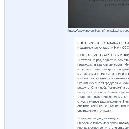
https://www.meteorites.ru/menu/faq/instruct
ИНСТРУКЦИЯ ПО НАБЛЮДЕНИЮ 
Издательство Академии Наук СССР,
ПАДЕНИЯ МЕТЕОРИТОВ, ИХ ПР
Читатели не раз, вероятно, замеч
падающих звезд или метеоров. М
межпланетного пространства крох
миллиграммов. Влетая в атмосфер
километров в секунду, и сталкива
нескольких тысяч градусов и цел
воздухе. Они как бы "сгорают" в в
поверхности земли. Таким образом
теми неподвижными звездами, кото
относительное расположение. Неп
светила, как и наше Солнце. Толь
светящимися точками.
Болид по рисунку очевидца
Особенно много метеоров наблюда
иногда можно насчитать свыше де