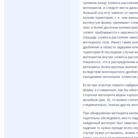
тыловом конце эллипса рассеяния
метеоритов, и следует вести дал
большой оси его) зависит от накл
положе траектория, т. е. чем мень
вытянутую форму принимает эллипс
трех и более десятков километров
эллипс приближается к окружности
площадь эллипса рассеяния завися
метеорного тела. Имеет также зна
дробление в области задержки или
траектории В последнем случае м
метеоритов внутри эллипса рассея
показаться, что в распределении 
метеориты более крупные выпали 
вследствие многократного дроблен
смещением нескольких эллипсов 
Если при осмотре первого найден
форму и сглаженные, как бы обкат
сторонах метеорита видны хорош
желобков (рис. 6), то можно счита
следовательно, поиски других ме
При обнаружении метеорита необх
тщательно обследовать место пад
найденный метеорит был замечен п
падения то нужно прежде всего оп
случае нужно установить, можно л
горяч, что рука не выдерживает п