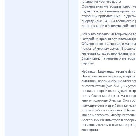
плавления черного цвета
Обыкновенно метеориты имеют не
падают так называемые ориентиро
стороны и притупленные - с друго
снаряда (рис. 6). Она возникает 
летящее в ней с космической скор
Как было сказано, метеориты со в
которой не превышает миллиметра.
Обыкновенно она черная и матова
покрытой черным лаком. В редких 
метеоритах, долго пролежавших в 
бурый цвет. На железных метеори
окраску.
Чебанкол. Видмандштетовые фиг
Поверхности метеоритов, покрыты
вмятинки, напоминающие отпечатк
пьезоглиптами (рис. 5 и 6). Внут
пепельно-серый цвет. Однако встр
почти белые метеориты. На повер
многочисленные блестки. Они сост
имеющее белый цвет) или железа 
желтоватобронзовый цвет). Эти в
массе метеорита. Иногда встреча
нескольких сантиметров в попереч
пытаясь извлечь его из метеорита
метеорита.