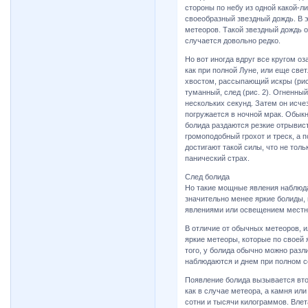
стороны по небу из одной какой-
своеобразный звездный дождь. В э
метеоров. Такой звездный дождь 
случается довольно редко.
Но вот иногда вдруг все кругом о
как при полной Луне, или еще све
хвостом, рассыпающий искры (рис.
туманный, след (рис. 2). Огненны
нескольких секунд. Затем он исче
погружается в ночной мрак. Обык
болида раздаются резкие отрывис
громоподобный грохот и треск, а 
достигают такой силы, что не тол
панический страх.
След болида
Но такие мощные явления наблюда
значительно менее яркие болиды,
явлениями или освещением местн
В отличие от обычных метеоров, и
яркие метеоры, которые по своей
того, у болида обычно можно разл
наблюдаются и днем при полном 
Появление болида вызывается вто
как в случае метеора, а камня и
сотни и тысячи килограммов. Вле