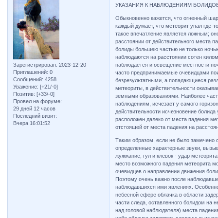
УКАЗАНИЯ К НАБЛЮДЕНИЯМ БОЛИДО
Обыкновенно кажется, что огненный шар
каждый думает, что метеорит упал где-то
такое впечатление является ложным; оно
расстоянии от действительного места п
болиды большею частью не только ночью
наблюдаются на расстоянии сотен килом
Зарегистрирован
: 2023-12-20
наблюдается и освещение местности ночь
Приглашений:
0
часто предпринимаемые очевидцами пои
Сообщений:
4258
безрезультатными, а попадающиеся разл
Уважение:
[+21/-0]
метеориты, в действительности оказыв
Позитив:
[+33/-0]
земными образованиями. Наиболее часто
Провел на форуме:
наблюдениям, исчезает у самого горизон
29 дней 12 часов
действительности исчезновение болида у
Последний визит:
расположен далеко от места падения мет
Вчера 16:01:52
отстоящей от места падения на расстоя
Таким образом, если не было замечено 
определенные характерные звуки, вызы
жужжание, гул и клевок - удар метеорит
место возможного падения метеорита мо
очевидцев о направлении движения боли
Поэтому очень важно после наблюдавше
наблюдавшихся ими явлениях. Особенно
небесной сфере облачка в области задер
части следа, оставленного болидом на н
над головой наблюдателя) места падени