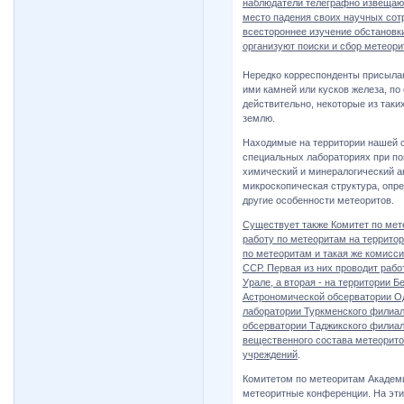
наблюдатели телеграфно извещают
место падения своих научных сотр
всестороннее изучение обстановк
организуют поиски и сбор метеори
Нередко корреспонденты присыла
ими камней или кусков железа, п
действительно, некоторые из так
землю.
Находимые на территории нашей 
специальных лабораториях при п
химический и минералогический а
микроскопическая структура, опр
другие особенности метеоритов.
Существует также Комитет по мет
работу по метеоритам на террито
по метеоритам и такая же комисс
ССР. Первая из них проводит рабо
Урале, а вторая - на территории 
Астрономической обсерватории Од
лаборатории Туркменского филиа
обсерватории Таджикского филиа
вещественного состава метеорито
учреждений
.
Комитетом по метеоритам Академ
метеоритные конференции. На эти