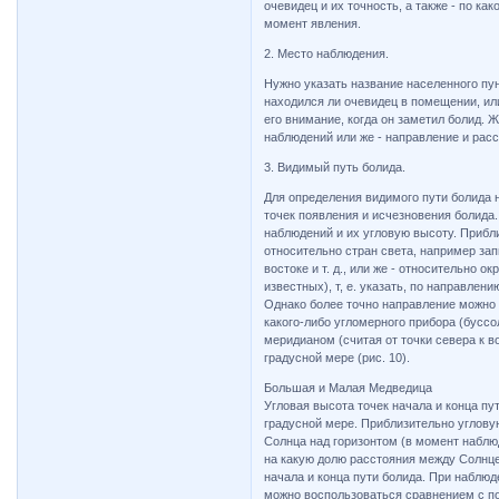
очевидец и их точность, а также - по ка
момент явления.
2. Место наблюдения.
Нужно указать название населенного пунк
находился ли очевидец в помещении, или
его внимание, когда он заметил болид. 
наблюдений или же - направление и расс
3. Видимый путь болида.
Для определения видимого пути болида 
точек появления и исчезновения болида.
наблюдений и их угловую высоту. Прибл
относительно стран света, например запи
востоке и т. д., или же - относительно о
известных), т, е. указать, по направлен
Однако более точно направление можно
какого-либо угломерного прибора (буссол
меридианом (считая от точки севера к в
градусной мере (рис. 10).
Большая и Малая Медведица
Угловая высота точек начала и конца пу
градусной мере. Приблизительно углову
Солнца над горизонтом (в момент наблюд
на какую долю расстояния между Солнц
начала и конца пути болида. При наблюд
можно воспользоваться сравнением с по