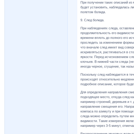
При получении таких описаний из
будет установить, наблюдалась л
полетом болида.
9. След болида.
При наблюдениях следа, оставлен
продолжительность его видимости,
времени вплоть до полного его ис
проследить за изменением формы 
что вначале след имеет вид сове
искривляться, растягиваться в ст
яркости. Перед исчезновением сл
клочьев. В нижней части следа (н
иногда черное, сгущение, так наз
Поскольку след наблюдается в те
происходят относительно медленн
подробное описание, которое буде
Для определения направления сме
подходящее место, откуда след к
например строений, деревьев и т. 
направление смещения его. Напр
компаса по азимуту и при помощи
следа можно определить путем мн
видимости. Такие измерения жела
например через 3-5 минут, отмеч
Распространение звуковых волн о