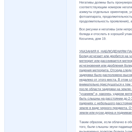
Негативы должны быть пронумеров
соответствующим номером негатив
азимуты отдельных ориентиров, ус
фотоаппарата, продолжительность
продолжительность проявления), а
Все рисунки и негативы (или непр
болида и отослать в хорошей упак
Косыгина, дом 19.
УКАЗАНИЯ К, НАБЛЮДЕНИЯМ П
Болид исчезает или дробится на ч
метеорит или рассеивается метео
исчезновения или дробления боли
падения метеорита. Отсюда следуе
задержки было расположено высоко 
недалеко от этого места. В этом 
внимательно прислушаться к тем 
после области задержки на землю
"уханием" и, наконец, ударом мет
быть слышны на расстоянии до 2-
падениях с небольшого расстояни
земле в виде черного предмета. О
земли или куски дерна и поднимае
Таким образом, если облачко в об
того, были слышны звуки падающег
вызываемых полетом болида (ударо