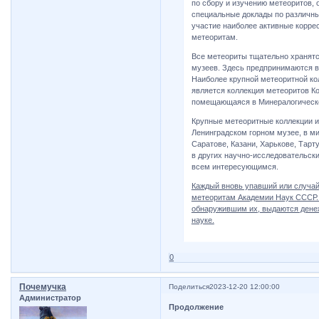
по сбору и изучению метеоритов,
специальные доклады по различн
участие наиболее активные корр
метеоритам.
Все метеориты тщательно хранятс
музеев. Здесь предпринимаются в
Наиболее крупной метеоритной ко
является коллекция метеоритов К
помещающаяся в Минералогическо
Крупные метеоритные коллекции и
Ленинградском горном музее, в м
Саратове, Казани, Харькове, Тарт
в других научно-исследовательски
всем интересующимся.
Каждый вновь упавший или случай
метеоритам Академии Наук СССР. 
обнаружившим их, выдаются денеж
науке.
0
Почемучка
Поделиться
2023-12-20 12:00:00
Администратор
Продолжение