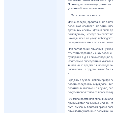
его имеют различные оттенки. Кро
Поэтому, если очевидец заметил т
указать об этом в описании.
8. Освещение местности.
Яркие болиды, пролетающие в ноч
освещают местность на сотни кил
дрожащим светом. Даже и днем пр
помещениях, нередко замечают по
находящиеся на улице наблюдают 
поворачивающихся теней от разл
При составлении описания нужно п
отметить характер и силу освещен
сумерки и т. д. Если очевидец во 
желательно определить и указать 
те или иные предметы, наблюдалис
различались с трудом; каков был 
и т. д.
В редких случаях, например при п
полета болида ими ощущалось тепл
обратить внимание и в случае, е
почувствовал тепло от пролетающе
В зимнее время при сплошной обл
принимаются за зимние молнии. М
быть вызваны полетом яркого бол
описывать указанные вспышки, ко