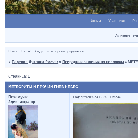
Форум
Участники
Рег
Активные тем
Привет, Гость!
Войдите
или
зарегистрируйтесь
.
»
Перевал Дятлова forever
»
Природные явления по полочкам
»
МЕТЕ
Страница:
1
МЕТЕОРИТЫ И ПРОЧИЙ ГНЕВ НЕБЕС
Почемучка
Поделиться
2023-12-20 11:59:34
Администратор