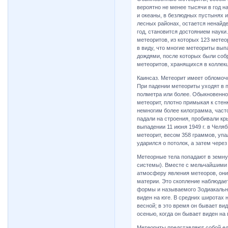
вероятно не менее тысячи в год н
и океаны, в безлюдных пустынях и
лесных районах, остается ненайд
год, становится достоянием науки
метеоритов, из которых 123 метео
в виду, что многие метеориты вы
дождями, после которых были соб
метеоритов, хранящихся в коллекц
Каинсаз. Метеорит имеет обломо
При падении метеориты уходят в п
полметра или более. Обыкновенно 
метеорит, плотно примыкая к сте
немногим более килограмма, част
падали на строения, пробивали кр
выпадении 11 июня 1949 г. в Челя
метеорит, весом 358 граммов, уп
ударился о потолок, а затем через
Метеорные тела попадают в земну
системы). Вместе с мельчайшими
атмосферу явления метеоров, они
материи. Это скопление наблюдае
формы и называемого Зодиакальн
виден на юге. В средних широтах
весной; в это время он бывает вид
осенью, когда он бывает виден на
Метеориты представляют собой е