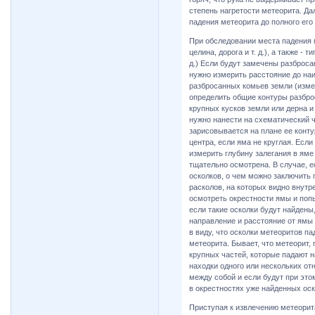
степень нагретости метеорита. Д
падения метеорита до полного его
При обследовании места падения м
целина, дорога и т. д.), а также -
д.) Если будут замечены разброса
нужно измерить расстояние до на
разбросанных комьев земли (изме
определить общие контуры разбро
крупных кусков земли или дерна 
нужно нанести на схематический 
зарисовывается на плане ее конт
центра, если яма не круглая. Есл
измерить глубину залегания в яме
тщательно осмотрена. В случае, 
осколков, о чем можно заключить
расколов, на которых видно внут
осмотреть окрестности ямы и попы
если такие осколки будут найдены,
направление и расстояние от ямы 
в виду, что осколки метеоритов п
метеорита. Бывает, что метеорит,
крупных частей, которые падают н
находки одного или нескольких от
между собой и если будут при эт
в окрестностях уже найденных оск
Приступая к извлечению метеорита