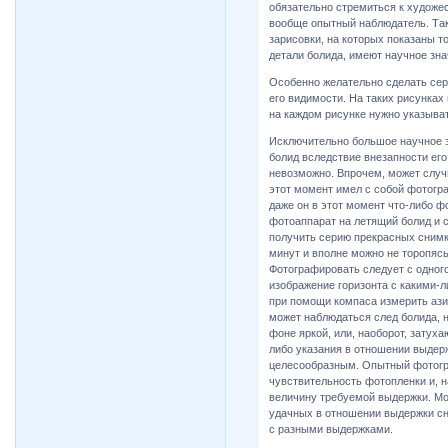
обязательно стремиться к художес
вообще опытный наблюдатель. Так
зарисовки, на которых показаны 
детали болида, имеют научное зна
Особенно желательно сделать сер
его видимости. На таких рисунках
на каждом рисунке нужно указыва
Исключительно большое научное 
болид вследствие внезапности ег
невозможно. Впрочем, может случи
этот момент имел с собой фотогр
даже он в этот момент что-либо 
фотоаппарат на летящий болид и 
получить серию прекрасных снимко
минут и вполне можно не торопяс
Фотографировать следует с одного 
изображение горизонта с какими-л
при помощи компаса измерить ази
может наблюдаться след болида, н
фоне яркой, или, наоборот, затуха
либо указания в отношении выдер
целесообразным. Опытный фотогра
чувствительность фотопленки и, н
величину требуемой выдержки. Мож
удачных в отношении выдержки сн
с разными выдержками.