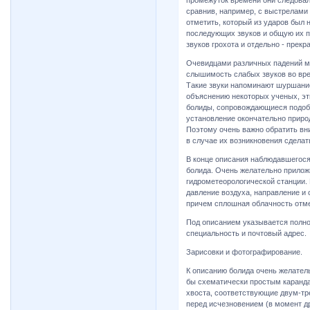
сравнив, например, с выстрелами и
отметить, который из ударов был 
последующих звуков и общую их п
звуков грохота и отдельно - прекр
Очевидцами различных падений ме
слышимость слабых звуков во врем
Такие звуки напоминают шуршание,
объяснению некоторых ученых, эт
болиды, сопровождающиеся подоб
установление окончательно приро
Поэтому очень важно обратить вн
в случае их возникновения сделат
В конце описания наблюдавшегося
болида. Очень желательно прилож
гидрометеорологической станции. 
давление воздуха, направление и 
причем сплошная облачность отме
Под описанием указывается полнос
специальность и почтовый адрес.
Зарисовки и фотографирование.
К описанию болида очень желатель
бы схематически простым каранда
хвоста, соответствующие двум-тре
перед исчезновением (в момент др