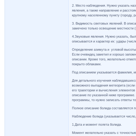
2. Место наблюдения. Нужно указать наз
явления, а также направление и расстоя
крупному населенному пункту (городу, ра
3. Видимость световых явлений. В опис
замечено только освещение местности (
4.Звуковые явления. Нужно указать, был
описывается и характер их: удары (число и
Определение азимута и угловой высот
Если очевидец заметил и хорошо запомни
описании. Кроме того, желательно отмет
покрыто облаками.
Под описанием указывается фамилия, им
Для детального изучения наблюдавшихся
возможного выпадения метеорита (если п
его траектории и вычисления элементов
описание по указанной ниже программе. 
программы, то нужно записать ответы то
Полное описание болида составляется 
Наблюдение болида (указывается число,
1.Дата и момент полета болида.
Момент желательно указать с точностью