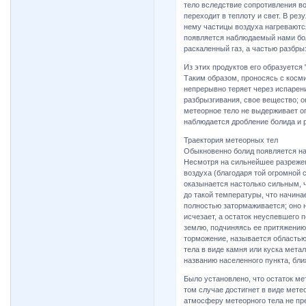
тело вследствие сопротивления во
переходит в теплоту и свет. В ре
нему частицы воздуха нагреваются
появляется наблюдаемый нами бол
раскаленный газ, а частью разбры
Из этих продуктов его образуется
Таким образом, проносясь с косм
непрерывно теряет через испарени
разбрызгивания, свое вещество; 
метеорное тело не выдерживает ог
наблюдается дробление болида и 
Траектория метеорных тел
Обыкновенно болид появляется на
Несмотря на сильнейшее разрежен
воздуха (благодаря той огромной 
оказынается настолько сильным, ч
до такой температуры, что начина
полностью затормаживается; оно н
исчезает, а остаток неуспевшего 
землю, подчиняясь ее притяжению.
торможение, называется областью 
тела в виде камня или куска мет
названию населенного пункта, бли
Было установлено, что остаток ме
том случае достигнет в виде мете
атмосферу метеорного тела не пре