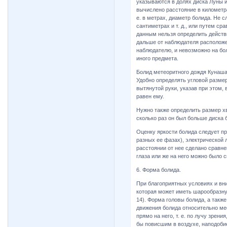
указываются в долях диска Луны и
вычислено расстояние в километра
е. в метрах, диаметр болида. Не 
сантиметрах и т. д., или путем ср
данным нельзя определить действ
дальше от наблюдателя расположе
наблюдателю, и невозможно на бо
иного предмета.
Болид метеоритного дождя Кунаш
Удобно определять угловой разме
вытянутой руки, указав при этом,
равен ему.
Нужно также определить размер х
сколько раз он был больше диска 
Оценку яркости болида следует пр
разных ее фазах), электрической
расстоянии от нее сделано сравнен
глаза или же на него можно было 
6. Форма болида.
При благоприятных условиях и вн
которая может иметь шарообразну
14). Форма головы болида, а такж
движения болида относительно ме
прямо на него, т. е. по лучу зрен
бы повисшим в воздухе, наподобие