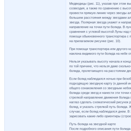
Медведицы (рис. 11), указав при этом в
созвездия, а также по сравнению с высо
провести прямую линию через звезды ал
большем расстояния между звездами аль
звезда. Полярная звезда укажет и напра
направление на точки пути болида. В лу
сравнения с угловой высотой Луны над 
помощи обыкновенного транспортира с по
на прилагаемом рисунке (рис. 10).
При помощи транспортира или другого ка
наклона видимого пути болида на небе о
Нельзя указывать высоту начала и конца
по той причине, что нельзя даже скольк
болида, пролетающего на расстоянии дес
Если болид наблюдался ночью при безоб
подходящую звездную карту (к данной ин
общего ознакомления со звездным небом
болида среди звезд и нанести эти точки 
стрелкой направление движения болида (
наглаз сделать схематический рисунок р
болид, и указать стрелкой путь болида. 
случае, если болид наблюдался днем. В 
зарисовать какие-либо ориентиры (строени
Путь болида на звездной карте
После подробного описания пути болида