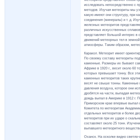
исследовать непосредственно с 
методов. Изучая метеориты мы уз
какую имеют они структуру, при к
соединения (минералы) и т. д. Из
железных метеоритов представляет
различных искусственных сплавов
представляет большой интерес в 
движений метеорных тел в земной
атмосферы. Таким образом, метео
Каракол. Метеорит имеет ориенти
По своему составу метеориты под
каменные. Размеры их бывают са
Африке в 1920 г., весит около 60 
которых превышает тонну. Все эти
каменных метеоритов таких круп
весят не свыше тонны. Каменные м
давления воздуха, которое они ис
дробятся на части, выпадая мет
дождь выпал в Америке в 1912 г. П
Приморском крае впервые выпал 
Комитета по метеоритам Академии
отдельных метеоритов и более де
метеоритов при их ударе о скаль
составляет около 25 тонн. Изучен
выпавшего метеоритного веществ
Оханск. На осколке видно светло