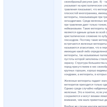
своеобразный рисунок (рис. 8) -
указывает на кристаллическое сл
травления показывает, что метео
плоскостей многогранника, имеющ
метеориты, показывающие при тр
октаэдритами. Среди железных ме
при травлении дают только тонки
неймановыми. Такие метеориты пр
являются единым целым во всей с
кристаллическое сложение по кубу
гексаэдром. Поэтому такие метео
встречаются железные метеориты, 
называются атакситами, что в пере
имеющие какой-либо определенно
метеориты, так называемые палла
пустоты которой заполнены стек
окраску. Структура большинства 
пород присутствием в них своеоб
крупных горошин, хорошо видимых
хондрами, а метеориты, в которых
Железные метеориты падают значи
метеоритов приходится только од
Однако среди случайно найденных
железные. Это и понятно, если уч
сохраняются и могут веками лежат
внимание, чем мало приметные д
Вообще же случаи находок метеор