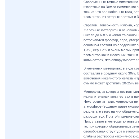
Современные точные химические а
известные на Земле химические э
значит, что все небесные тела, вс
элементов, из которых состоит и 
Саратов. Поверхность излома, хо
Железные метеориты в основном с
никеля до 6-8% и кобальта около 0
встречаются фосфор, сера, углер
основном состоят из следующих э
1,3%, серы 2% и очень малых при
элементов как в железных, так и 
количествах, что обнаруживается 
В каменных метеоритах в виде со
составляя в среднем около 30%. К
включения никелистого железа и т
сумме может достигать 20-25% ве
Минералы, из которых состоят ме
незначительных количествах в ни
Некоторые из таких минералов не 
атмосфере (водяном паре) кислоро
результате этого на них образует
разрушиться. По этой причине он
Присутствие в метеоритах новых 
те, при которых образовалась зем
своеобразная структура метеорито
слабым раствором какой-либо кисл