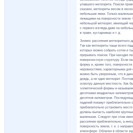
упавшего метеорита. Поиски пров
сказано, метеориты весом в неск
небольшие ямки. Только маленькие
лежащими на поверхности земли. 
небольшой метеорит, имеющий чер
с первого взгляда даже на неболь
в траве, кустарниках и т. д.
Эллипс рассеяния метеоритного д
Так как метеориты чаще всего па
которых можно собрать сотни и ты
прерывать поиски. При находке п
поверхностную структуру. Если о
форму и, кроме того, поверхности
неровностями, характерными для 
можно быть уверенным, что в дан
дождь, а не один метеорит. Поэто
осмотру данную местность. Как б
эллиптической формы и называемо
десятками квадратных километров,
десятков километров. Последующи
падений покажут приблизительно 
приблизительно установить место р
должны выпасть наиболее крупные
маленькие. Следует при этом имет
рассеяния приблизительно, а иног
поверхность земли, т. е. с напра
атмосфере. Облачко в области зад