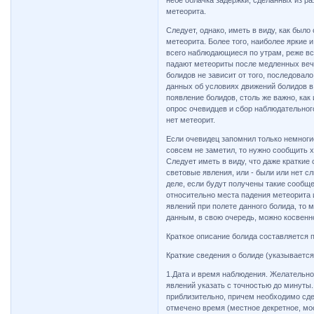
небе облачка задержки, сделанных из р
метеорита.
Следует, однако, иметь в виду, как был
метеорита. Более того, наиболее яркие
всего наблюдающиеся по утрам, реже вс
падают метеориты после медленных вече
болидов не зависит от того, последовал
данных об условиях движений болидов 
появление болидов, столь же важно, как
опрос очевидцев и сбор наблюдательног
нет метеорит.
Если очевидец запомнил только немноги
совсем не заметил, то нужно сообщить 
Следует иметь в виду, что даже краткие
световые явления, или - были или нет 
деле, если будут получены такие сообщ
относительно места падения метеорита 
явлений при полете данного болида, то 
данным, в свою очередь, можно косвенно
Краткое описание болида составляется 
Краткие сведения о болиде (указывается
1.Дата и время наблюдения. Желательно
явлений указать с точностью до минуты.
приблизительно, причем необходимо сдел
отмечено время (местное декретное, мо