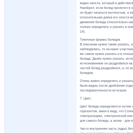
видно хвоста, который в действит
Наоборот, если болид пролетел в 
он будет казаться вытянутым, а х
относительная длина его хвоста 
движения болида относительно на
полнее определить и указать в оп
14).
Типичные формы болидов
В описании нужно также указать, 
наблюдались, то на каких участках 
же самое нужно указать и в отнош
болида. Далее нужно указать, исче
исчезновением он раздробился на 
частей болид раздробился, и, по 
болидом.
Очень важно определить и указать
были видны после дробления отдел
последовательности исчезали.
7. Цвет.
Цвет болида определяется путем 
горизонтом, имея в виду, что Сол
электросварки, электрической или
для самого болида, а затем - для 
Часто внутренняя часть (ядро) бол