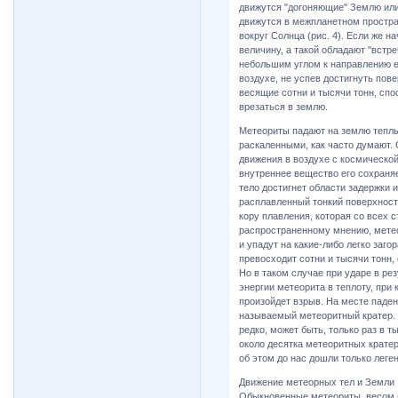
движутся "догоняющие" Землю или 
движутся в межпланетном простра
вокруг Солнца (рис. 4). Если же 
величину, а такой обладают "встре
небольшим углом к направлению е
воздухе, не успев достигнуть пов
весящие сотни и тысячи тонн, сп
врезаться в землю.
Метеориты падают на землю теплы
раскаленными, как часто думают. 
движения в воздухе с космической
внутреннее вещество его сохраняе
тело достигнет области задержки и
расплавленный тонкий поверхност
кору плавления, которая со всех 
распространенному мнению, метео
и упадут на какие-либо легко заг
превосходит сотни и тысячи тонн,
Но в таком случае при ударе в ре
энергии метеорита в теплоту, при
произойдет взрыв. На месте паден
называемый метеоритный кратер. 
редко, может быть, только раз в 
около десятка метеоритных кратер
об этом до нас дошли только леге
Движение метеорных тел и Земли
Обыкновенные метеориты, весом в