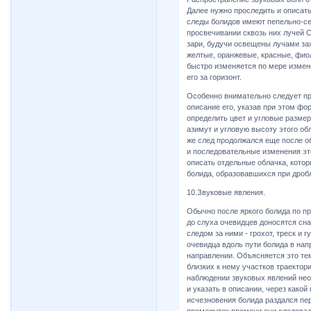
Далее нужно проследить и описат
следы болидов имеют пепельно-се
просвечивании сквозь них лучей 
зари, будучи освещены лучами за
желтые, оранжевые, красные, фио
быстро изменяется по мере измен
его за горизонт.
Особенно внимательно следует пр
описание его, указав при этом фо
определить цвет и угловые размер
азимут и угловую высоту этого об
же след продолжался еще после об
и последовательные изменения эт
описать отдельные облачка, кото
болида, образовавшихся при дроб
10.Звуковые явления.
Обычно после яркого болида по пр
до слуха очевидцев доносятся сн
следом за ними - грохот, треск и г
очевидца вдоль пути болида в нап
направлении. Объясняется это тем
близких к нему участков траектори
наблюдении звуковых явлений нео
и указать в описании, через како
исчезновения болида раздался пер
промежуток времени они следовали