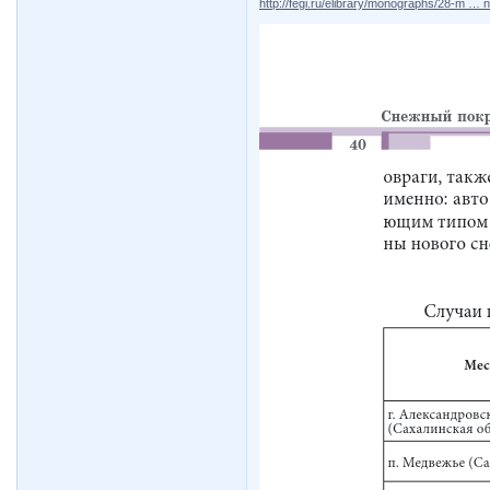
http://fegi.ru/elibrary/monographs/28-m … n