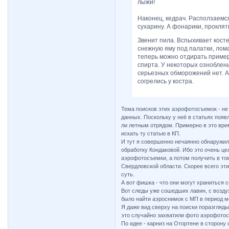
лыжи!
Наконец, кедрач. Расползаемся
сухарину. А фонарики, прокляты
Звенит пила. Вспыхивает косте
снежную яму под палатки, лома
теперь можно отдирать примерз
спирта. У некоторых озноблены
серьезных обморожений нет. А 
согрелись у костра.
Тема поисков этих аэрофотосъемок - не
данных. Поскольку у неё в статьях поя
ли летным отрядом. Примерно в это врем
искать ту статью в КП.
И тут я совершенно нечаянно обнаружил
обработку Кондаковой. Ибо это очень це
аэрофотосъемки, а потом получить в то
Свердловской области. Скорее всего эти
суть.
А вот фишка - что они могут храниться
Вот следы уже сошедших лавин, с возду
было найти аэроснимок с МП в период м
Я даже вид сверху на поиски поразгляды
это случайно захватили фото аэрофото
По идее - карниз на Отортене в сторону