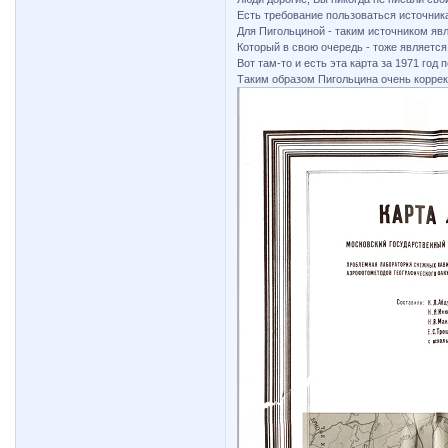
Есть требование пользоваться источник
Для Пигольциной - таким источником яв
Который в свою очередь - тоже является
Вот там-то и есть эта карта за 1971 го
Таким образом Пигольцина очень коррект