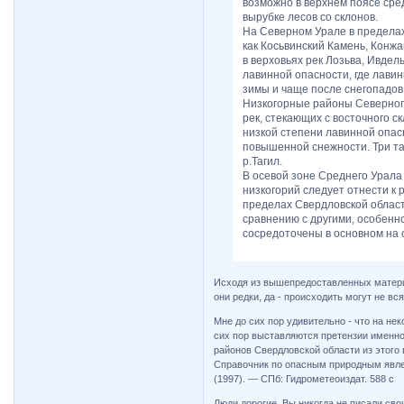
возможно в верхнем поясе сре
вырубке лесов со склонов.
На Северном Урале в пределах
как Косьвинский Камень, Конж
в верховьях рек Лозьва, Ивдел
лавинной опасности, где лавин
зимы и чаще после снегопадов
Низкогорные районы Северного
рек, стекающих с восточного с
низкой степени лавинной опас
повышенной снежности. Три та
р.Тагил.
В осевой зоне Среднего Урала
низкогорий следует отнести к
пределах Свердловской облас
сравнению с другими, особен
сосредоточены в основном на с
Исходя из вышепредоставленных материа
они редки, да - происходить могут не вся
Мне до сих пор удивительно - что на н
сих пор выставляются претензии именно
районов Свердловской области из этого 
Справочник по опасным природным явле
(1997). — СПб: Гидрометеоиздат. 588 с
Люди дорогие, Вы никогда не писали св