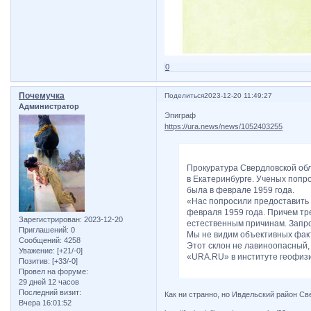
0
Почемучка
Поделиться
2023-12-20 11:49:27
Администратор
Эпиграф
https://ura.news/news/1052403255
Прокуратура Свердловской обл
в Екатеринбурге. Ученых попр
была в феврале 1959 года.
«Нас попросили предоставить
февраля 1959 года. Причем тр
Зарегистрирован
: 2023-12-20
естественным причинам. Запрос
Приглашений:
0
Мы не видим объективных факт
Сообщений:
4258
Этот склон не лавиноопасный, 
Уважение:
[+21/-0]
«URA.RU» в институте геофизи
Позитив:
[+33/-0]
Провел на форуме:
29 дней 12 часов
Последний визит:
Как ни странно, но Ивдельский район Св
Вчера 16:01:52