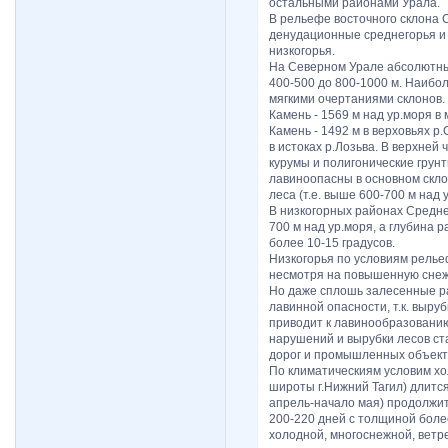
остальными районами Урала.
В рельефе восточного склона 
денудационные среднегорья и 
низкогорья.
На Северном Урале абсолютные
400-500 до 800-1000 м. Наибо
мягкими очертаниями склонов.
Камень - 1569 м над ур.моря в 
Камень - 1492 м в верховьях р.
в истоках р.Лозьва. В верхней
курумы и полигонические грун
лавиноопасны в основном скл
леса (т.е. выше 600-700 м над
В низкогорных районах Средне
700 м над ур.моря, а глубина р
более 10-15 градусов.
Низкогорья по условиям релье
несмотря на повышенную снеж
Но даже сплошь залесенные р
лавинной опасности, т.к. выруб
приводит к лавинообразованию
нарушений и вырубки лесов ст
дорог и промышленных объект
По климатическиям условим хо
широты г.Нижний Тагил) длится
апрель-начало мая) продолжит
200-220 дней с толщиной боле
холодной, многоснежной, ветр