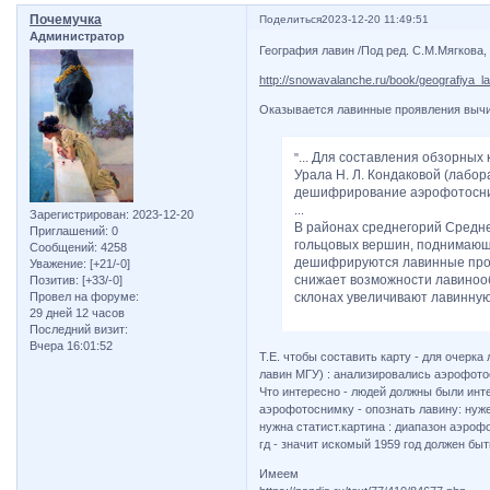
Почемучка
Поделиться
2023-12-20 11:49:51
Администратор
География лавин /Под ред. С.М.Мягкова
http://snowavalanche.ru/book/geografiya_­la
Оказывается лавинные проявления выч
... Для составления обзорных 
"
Урала Н. Л. Кондаковой (лабо
дешифрирование аэрофотосни
...
Зарегистрирован
: 2023-12-20
В районах среднегорий Средн
Приглашений:
0
гольцовых вершин, поднимающ
Сообщений:
4258
дешифрируются лавинные проч
Уважение:
[+21/-0]
снижает возможности лавиноо
Позитив:
[+33/-0]
склонах увеличивают лавинную о
Провел на форуме:
29 дней 12 часов
Последний визит:
Вчера 16:01:52
Т.Е. чтобы составить карту - для очерк
лавин МГУ) : анализировались аэрофото
Что интересно - людей должны были инт
аэрофотоснимку - опознать лавину: нуже
нужна статист.картина : диапазон аэроф
гд - значит искомый 1959 год должен бы
Имеем