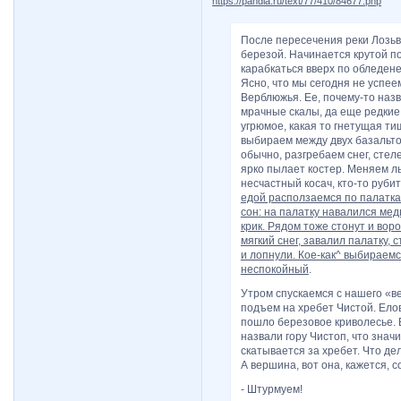
https://pandia.ru/text/77/410/84677.php
После пересечения реки Лозьв
березой. Начинается крутой п
карабкаться вверх по обледене
Ясно, что мы сегодня не успее
Верблюжья. Ее, почему-то наз
мрачные скалы, да еще редкие
угрюмое, какая то гнетущая ти
выбираем между двух базальтов
обычно, разгребаем снег, стел
ярко пылает костер. Меняем л
несчастный косач, кто-то руб
едой расползаемся по палаткам
сон: на палатку навалился мед
крик. Рядом тоже стонут и вор
мягкий снег, завалил палатку
и лопнули. Кое-как^ выбираемс
неспокойный
.
Утром спускаемся с нашего «в
подъем на хребет Чистой. Ело
пошло березовое криволесье. 
назвали гору Чистоп, что знач
скатывается за хребет. Что дел
А вершина, вот она, кажется, 
- Штурмуем!