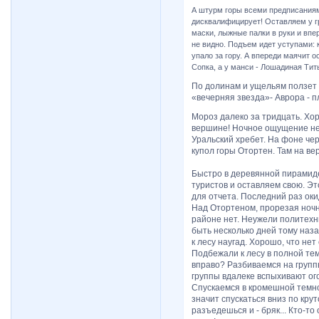
А штурм горы всеми предписаниям
дисквалифицирует! Оставляем у г
маски, лыжные палки в руки и впе
не видно. Подъем идет уступами: к
упало за гору. А впереди маячит 
Сопка, а у манси - Лошадиная Тит
По долинам и ущельям ползет 
«вечерняя звезда»- Аврора - п
Мороз далеко за тридцать. Хор
вершине! Ночное ощущение неп
Уральский хребет. На фоне чер
купол горы Отортен. Там на ве
Быстро в деревянной пирамиде
туристов и оставляем свою. Эт
для отчета. Последний раз оки
Над Отортеном, прорезая ночн
районе нет. Неужели политехн
быть несколько дней тому наза
к лесу наугад. Хорошо, что нет
Подбежали к лесу в полной тем
вправо? Разбиваемся на группы
группы вдалеке вспыхивают ого
Спускаемся в кромешной темнот
значит спускаться вниз по кру
разъедешься и - бряк... Кто-то