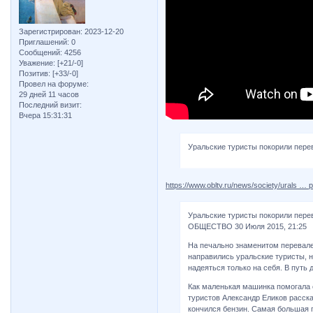
Зарегистрирован
: 2023-12-20
Приглашений:
0
Сообщений:
4256
Уважение:
[+21/-0]
Позитив:
[+33/-0]
Провел на форуме:
29 дней 11 часов
Последний визит:
Вчера 15:31:31
Уральские туристы покорили пере
https://www.obltv.ru/news/society/urals … 
Уральские туристы покорили пере
ОБЩЕСТВО 30 Июля 2015, 21:25
На печально знаменитом перевале
направились уральские туристы, н
надеяться только на себя. В путь
Как маленькая машинка помогала с
туристов Александр Еликов расска
кончился бензин. Самая большая п