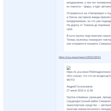
внедорожник, у нее нет пониженно
из темноты – фары, и едет автомо
Отправиться на «Запорожце» к по
и Омска заставила жажда приключе
внедорожниках, но это уже подна
На дорогу от Тюмени до перевала
срок.
В пути группу подстерегали серье
Теперь мужчины планируют повтор
они отправятся покорять Северны
https://ura.news/news/1052216521
«Кто сказал, что это не вездеход
ФОТО
Андрей Гусельников
27 июля 2015 в 11:40
Группа отважных уральцев, преодо
(труднодоступный район Северног
транспортном средстве — автомо
пилотам новоиспеченного «внедор