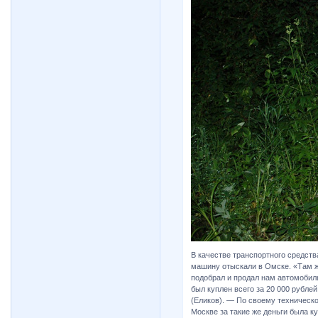
В качестве транспортного средст
машину отыскали в Омске. «Там жи
подобрал и продал нам автомобил
был куплен всего за 20 000 рубле
(Еликов). — По своему техническо
Москве за такие же деньги была ку