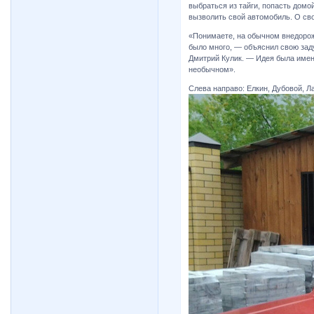
выбраться из тайги, попасть домо
вызволить свой автомобиль. О св
«Понимаете, на обычном внедорож
было много, — объяснил свою зад
Дмитрий Кулик. — Идея была именн
необычном».
Слева направо: Елкин, Дубовой, 