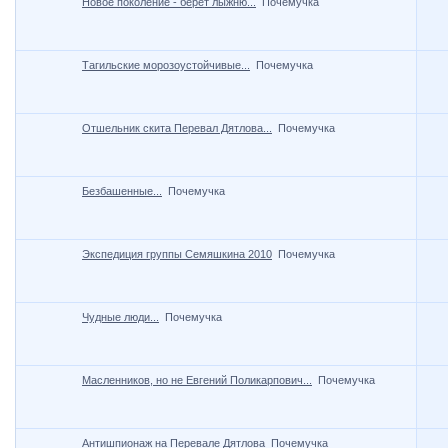
Новое поколение - берет лыжню...
Почемучка
Тагильские морозоустойчивые...
Почемучка
Отшельник скита Перевал Дятлова...
Почемучка
Безбашенные...
Почемучка
Экспедиция группы Семяшкина 2010
Почемучка
Чудные люди...
Почемучка
Масленников, но не Евгений Поликарпович...
Почемучка
Антишпионаж на Перевале Дятлова
Почемучка