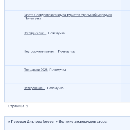
Газета Свердловского клуба туристов Уральский меридиан
Почемучка
Взгляд из вне...
Почемучка
Неугомонное племя...
Почемучка
Походники 2026
Почемучка
Ветеранское...
Почемучка
Страница:
1
»
Перевал Дятлова forever
»
Великие экспериментаторы