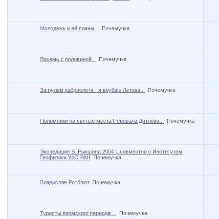
Молодежь и её планы...
Почемучка
Восемь с половиной...
Почемучка
За рулем кабриолета - я врубаю Летова...
Почемучка
Поломники на святые места Перевала Дятлова...
Почемучка
Экспедиция В. Рыкшина 2004 г. совместно с Институтом
Геофизики УрО РАН
Почемучка
Владислав Ротблют
Почемучка
Туристы пермского периода ...
Почемучка