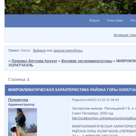
Форум
Участники
Рег
Активные тем
Привет, Гость!
Войдите
или
зарегистрируйтесь
.
»
Перевал Дятлова forever
»
Великие экспериментаторы
»
МИКРОКЛИ
ХОЛАТЧАХЛЬ
Страница:
1
МИКРОКЛИМАТИЧЕСКАЯ ХАРАКТЕРИСТИКА РАЙОНА ГОРЫ ХОЛАТЧ
Почемучка
Поделиться
2023-12-20 11:06:44
Администратор
Экспертное мнение Пигольциной Г.Б. в т
Санкт-Петербург, 2020 год.
http://voeikovmgo.ru/images/stories/public
МИКРОКЛИМАТИЧЕСКАЯ ХАРАКТЕРИС
РАЙОНА ГОРЫ ХОЛАТЧАХЛЬ (ПЕРЕВАЛ