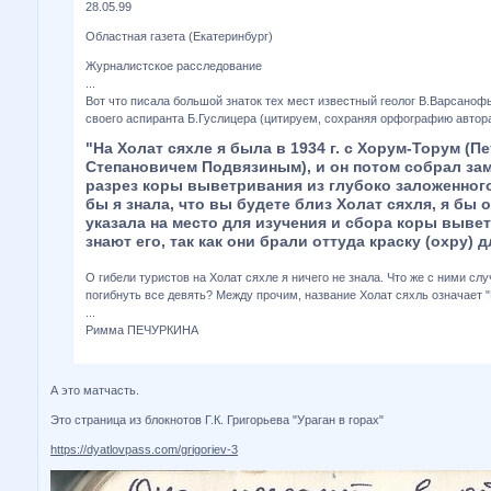
28.05.99
Областная газета (Екатеринбург)
Журналистское расследование
...
Вот что писала большой знаток тех мест известный геолог В.Варсанофь
своего аспиранта Б.Гуслицера (цитируем, сохраняя орфографию автора
"На Холат сяхле я была в 1934 г. с Хорум-Торум (П
Степановичем Подвязиным), и он потом собрал за
разрез коры выветривания из глубоко заложенного
бы я знала, что вы будете близ Холат сяхля, я бы 
указала на место для изучения и сбора коры выве
знают его, так как они брали оттуда краску (охру) д
О гибели туристов на Холат сяхле я ничего не знала. Что же с ними сл
погибнуть все девять? Между прочим, название Холат сяхль означает 
...
Римма ПЕЧУРКИНА
А это матчасть.
Это страница из блокнотов Г.К. Григорьева "Ураган в горах"
https://dyatlovpass.com/grigoriev-3