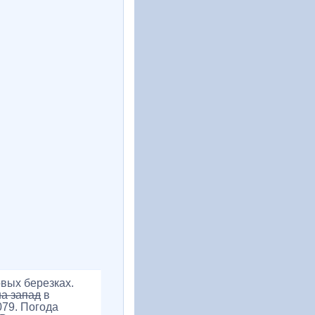
овых березках.
на запад
в
079. Погода