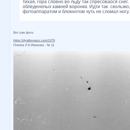
тихая, гора словно во льду так спресоваося снег.
обледенелых камней воронки. Идти так скользко,
фотоаппаратом и блокнотом чуть не сломал ногу.
Вот уже фото
https://dyatlovpass.com/1079
Пленка Л.Н.Иванова - № 11