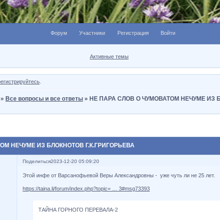
Форум
Участники
Регистрация
Войти
Активные темы
регистрируйтесь
.
»
Все вопросы и все ответы
»
НЕ ПАРА СЛОВ О ЧУМОВАТОМ НЕЧУМЕ ИЗ
ОМ НЕЧУМЕ ИЗ БЛОКНОТОВ Г.К.ГРИГОРЬЕВА
Поделиться
2023-12-20 05:09:20
Этой инфе от Варсанофьевой Веры Александровны - уже чуть ли не 25 лет.
https://taina.li/forum/index.php?topic= … 3#msg73393
ТАЙНА ГОРНОГО ПЕРЕВАЛА-2