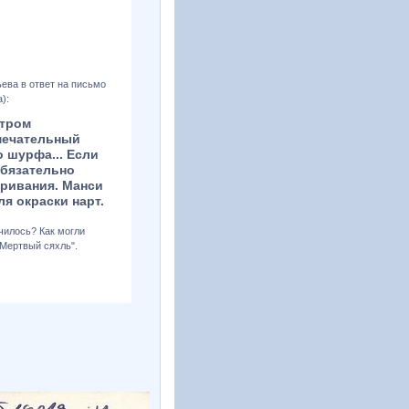
ева в ответ на письмо
):
етром
мечательный
 шурфа... Если
обязательно
тривания. Манси
ля окраски нарт.
училось? Как могли
"Мертвый сяхль".