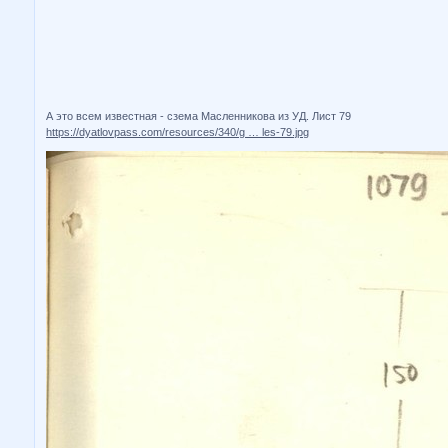
А это всем известная - сзема Масленникова из УД. Лист 79
https://dyatlovpass.com/resources/340/g … les-79.jpg