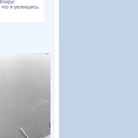
 Вокруг
 что я увлекшись