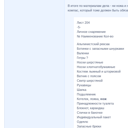
В итоге по материалам дела - ни ножа и 
компас, который тоже должен быть обяз
Лист 204
-5-
Личное снаряжение
№ Наименование Кол-во
Альпинистский рюкзак
Ботинки с запасными шнурками
Валенки
Гетры ?
Носки шерстяные
Носки хлопчатобумажные
Костюм лыжный и штормовой
Ватник с поясом
Свитр шерстяной
Рукавицы
Шапка
Подшлемник
Котелок, ложка,
нож
Принадлежности туалета
Блокнот, карандаш
Спички в баночке
Индивидуальный пакет
Одеяло
Запасные брюки