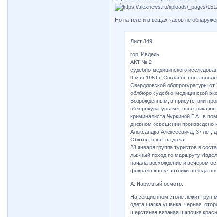
Но на теле и в вещах часов не обнаружен
Лист 349
гор. Ивдель
АКТ № 2
судебно-медицинского исследован
9 мая 1959 г. Согласно постановл
Свердловской облпрокуратуры от 7
облбюро судебно-медицинской экс
Возрожденным, в присутствии про
облпрокуратуры мл. советника юст
криминалиста Чуркиной Г.А., в по
дневном освещении произведено и
Александра Алексеевича, 37 лет, 
Обстоятельства дела:
23 января группа туристов в соста
лыжный поход по маршруту Ивдель - 
начала восхождение и вечером ост
февраля все участники похода пог
А. Наружный осмотр:
На секционном столе лежит труп м
одета шапка ушанка, черная, ото
шерстяная вязаная шапочка красн