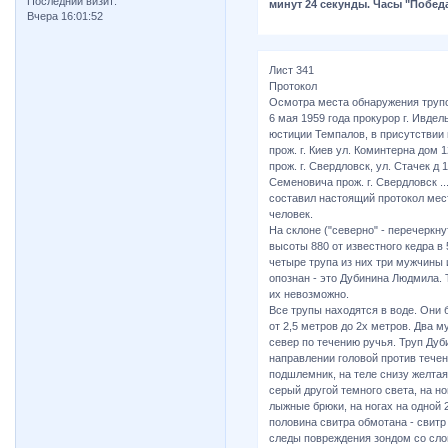
Последний визит:
минут 24 секунды. Часы "Победа
Вчера 16:01:52
Лист 341
Протокол
Осмотра места обнаружения труп
6 мая 1959 года прокурор г. Ивде
юстиции Темпалов, в присутствии
прож. г. Киев ул. Коминтерна дом 
прож. г. Свердловск, ул. Стачек д 
Семеновича прож. г. Свердловск .....
составил настоящий протокол мес
человек.
На склоне ("северно" - перечеркну
высоты 880 от известного кедра в
четыре трупа из них три мужчины
опознан - это Дубинина Людмила. 
их невозможно.
Все трупы находятся в воде. Они 
от 2,5 метров до 2х метров. Два 
север по течению ручья. Труп Ду
направлении головой против течен
подшлемник, на теле снизу желтая
серый другой темного света, на н
лыжные брюки, на ногах на одной 
половина свитра обмотана - свитр
следы повреждения зондом со слов