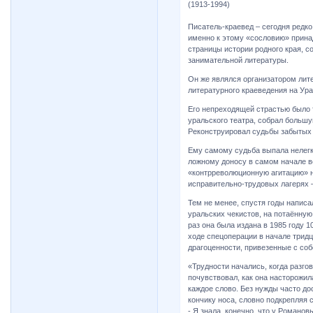
(1913-1994)
Писатель-краевед – сегодня редк
именно к этому «сословию» прина
страницы истории родного края, 
занимательной литературы.
Он же являлся организатором лит
литературного краеведения на Ура
Его непреходящей страстью было 
уральского театра, собрал большу
Реконструировал судьбы забытых 
Ему самому судьба выпала нелегк
ложному доносу в самом начале во
«контрреволюционную агитацию» н
исправительно-трудовых лагерях –
Тем не менее, спустя годы написа
уральских чекистов, на потаённу
раз она была издана в 1985 году 
ходе спецоперации в начале трид
драгоценности, привезенные с соб
«Трудности начались, когда разго
почувствовал, как она насторожил
каждое слово. Без нужды часто до
кончику носа, словно подкрепляя 
- Я знала, конечно, что у Романо