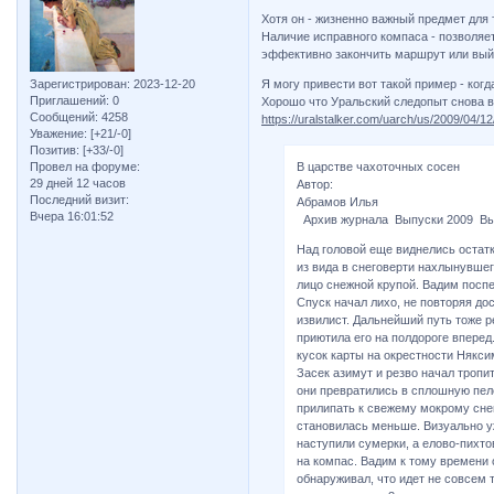
Хотя он - жизненно важный предмет для 
Наличие исправного компаса - позволяет
эффективно закончить маршрут или выйти
Зарегистрирован
: 2023-12-20
Я могу привести вот такой пример - ког
Приглашений:
0
Хорошо что Уральский следопыт снова в
Сообщений:
4258
https://uralstalker.com/uarch/us/2009/04/12
Уважение:
[+21/-0]
Позитив:
[+33/-0]
Провел на форуме:
В царстве чахоточных сосен
29 дней 12 часов
Автор:
Последний визит:
Абрамов Илья
Вчера 16:01:52
Архив журнала Выпуски 2009 Вы
Над головой еще виднелись остатк
из вида в снеговерти нахлынувшего
лицо снежной крупой. Вадим посп
Спуск начал лихо, не повторяя до
извилист. Дальнейший путь тоже р
приютила его на полдороге вперед
кусок карты на окрестности Някси
Засек азимут и резво начал тропи
они превратились в сплошную пеле
прилипать к свежему мокрому снег
становилась меньше. Визуально у
наступили сумерки, а елово-пихто
на компас. Вадим к тому времени 
обнаруживал, что идет не совсем 