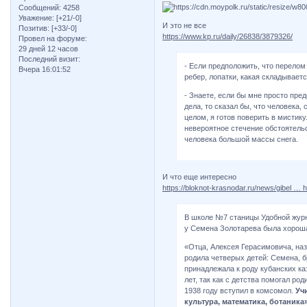
Сообщений:
4258
Уважение:
[+21/-0]
И это не все
Позитив:
[+33/-0]
https://www.kp.ru/daily/26838/3879326/
Провел на форуме:
29 дней 12 часов
Последний визит:
- Если предположить, что перелом
Вчера 16:01:52
ребер, лопатки, какая складываетс
- Знаете, если бы мне просто пре
дела, то сказал бы, что человека,
целом, я готов поверить в мистику
невероятное стечение обстоятельс
человека большой массы снега.
И что еще интересно
https://bloknot-krasnodar.ru/news/gibel …
В школе №7 станицы Удобной журн
у Семена Золотарева была хорош
«Отца, Алексея Герасимовича, на
родила четверых детей: Семена, б
принадлежала к роду кубанских каз
лет, так как с детства помогал род
1938 году вступил в комсомол.
Уч
культура, математика, ботаника