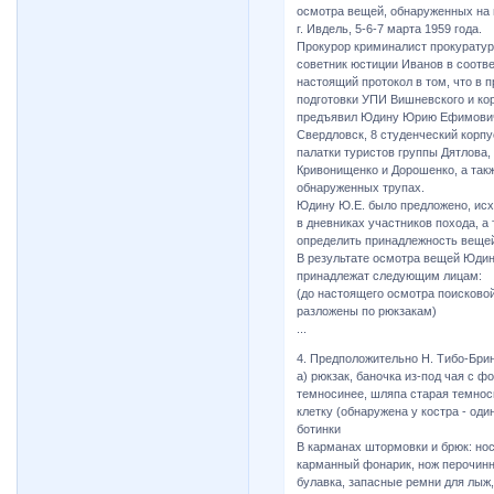
осмотра вещей, обнаруженных на 
г. Ивдель, 5-6-7 марта 1959 года.
Прокурор криминалист прокуратур
советник юстиции Иванов в соотве
настоящий протокол в том, что в 
подготовки УПИ Вишневского и кор
предъявил Юдину Юрию Ефимовичу 
Свердловск, 8 студенческий корпу
палатки туристов группы Дятлова, 
Кривонищенко и Дорошенко, а так
обнаруженных трупах.
Юдину Ю.Е. было предложено, исх
в дневниках участников похода, а
определить принадлежность вещей
В результате осмотра вещей Юдин 
принадлежат следующим лицам:
(до настоящего осмотра поисково
разложены по рюкзакам)
...
4. Предположительно Н. Тибо-Бри
а) рюкзак, баночка из-под чая с 
темносинее, шляпа старая темноси
клетку (обнаружена у костра - оди
ботинки
В карманах штормовки и брюк: носо
карманный фонарик, нож перочинн
булавка, запасные ремни для лыж, 