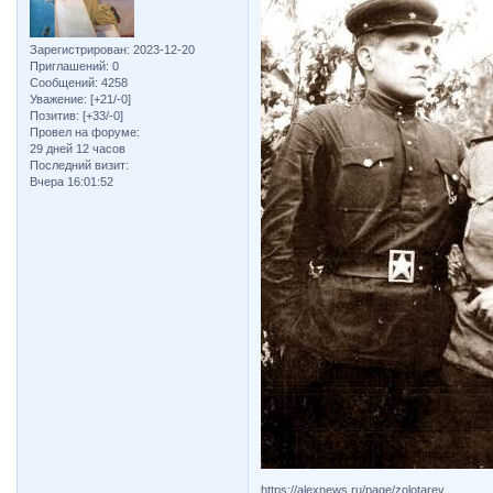
Зарегистрирован
: 2023-12-20
Приглашений:
0
Сообщений:
4258
Уважение:
[+21/-0]
Позитив:
[+33/-0]
Провел на форуме:
29 дней 12 часов
Последний визит:
Вчера 16:01:52
https://alexnews.ru/page/zolotarev