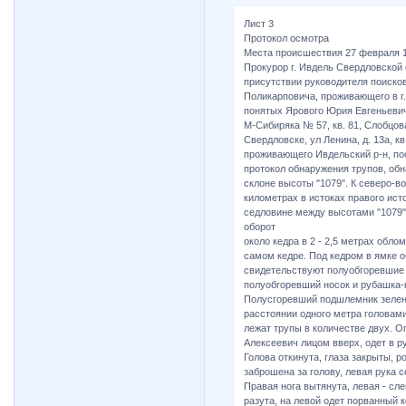
Лист 3
Протокол осмотра
Места происшествия 27 февраля 1
Прокурор г. Ивдель Свердловской 
присутствии руководителя поиско
Поликарповича, проживающего в г. 
понятых Ярового Юрия Евгеньевича
М-Сибиряка № 57, кв. 81, Слобцов
Свердловске, ул Ленина, д. 13а, к
проживающего Ивдельский р-н, по
протокол обнаружения трупов, об
склоне высоты "1079". К северо-во
километрах в истоках правого ист
седловине между высотами "1079" 
оборот
около кедра в 2 - 2,5 метрах обл
самом кедре. Под кедром в ямке о
свидетельствуют полуобгоревшие 
полуобгоревший носок и рубашка-к
Полусгоревший подшлемник зеленов
расстоянии одного метра головами
лежат трупы в количестве двух. 
Алексеевич лицом вверх, одет в р
Голова откинута, глаза закрыты, р
заброшена за голову, левая рука с
Правая нога вытянута, левая - сле
разута, на левой одет порванный 