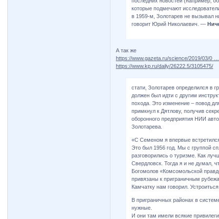
последних новостей (например, о
которые подмечают исследователи д
в 1959-м, Золотарев не вызывал 
говорит Юрий Николаевич. —
Нич
А так же
https://www.gazeta.ru/science/2019/03/0 …
https://www.kp.ru/daily/26222.5/3105475/
стати, Золотарев определился в г
должен был идти с другим инструк
похода. Это изменение – повод дл
примкнул к Дятлову, получив секр
оборонного предприятия НИИ авто
Золотарева.
«С Семеном я впервые встретился 
Это был 1956 год. Мы с группой 
разговорились о туризме. Как луч
Свердловск. Тогда я и не думал, 
Богомолов «Комсомольской правде
привязаны к приграничным рубежам
Камчатку нам говорил. Устроиться 
В приграничных районах в систем
нужные.
И они там имели всякие привилегии