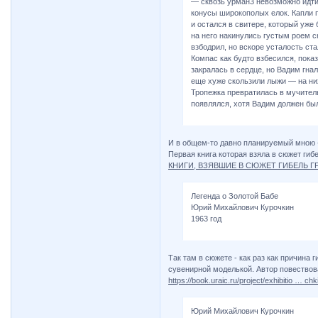
— сквозь урман3 невозможно идти
конусы широкополых елок. Капли 
и остался в свитере, который уже 
на него накинулись густым роем с
взбодрил, но вскоре усталость ст
Компас как будто взбесился, пока
закралась в сердце, но Вадим гна
еще хуже скользили лыжи — на них
Тропежка превратилась в мучител
появлялся, хотя Вадим должен был
И в общем-то давно планируемый мною 
Первая книга которая взяла в сюжет гибе
КНИГИ, ВЗЯВШИЕ В СЮЖЕТ ГИБЕЛЬ 
Легенда о Золотой Бабе
Юрий Михайлович Курочкин
1963 год
Так там в сюжете - как раз как причина
сувенирной моделькой. Автор повествов
https://book.uraic.ru/project/exhibitio … chk
Юрий Михайлович Курочкин