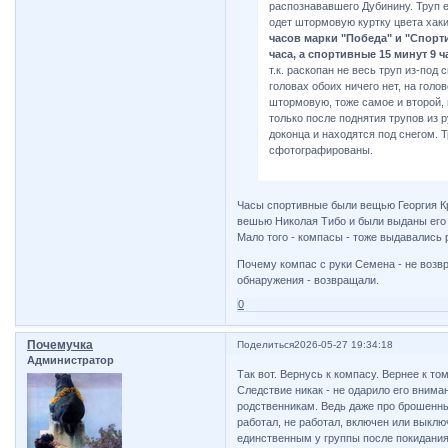
распознававшего Дубинину. Труп 
одет штормовую куртку цвета хак
часов марки "Победа" и "Спорт
часа, а спортивные 15 минут 9 ч
т.к. раскопан не весь труп из-под 
головах обоих ничего нет, на голов
штормовую, тоже самое и второй,
только после поднятия трупов из ру
доконца и находятся под снегом. 
сфотографированы.
Часы спортивные были вещью Георгия К
вешью Николая Тибо и были выданы его
Мало того - компасы - тоже выдавались
Почему компас с руки Семена - не возвр
обнаружения - возвращали.
0
Почемучка
Поделиться
2026-05-27 19:34:18
Администратор
Так вот. Вернусь к компасу. Вернее к то
Следствие никак - не одарило его внима
родственникам. Ведь даже про брошенны
работал, не работал, включен или выклю
единственным у группы после покидания