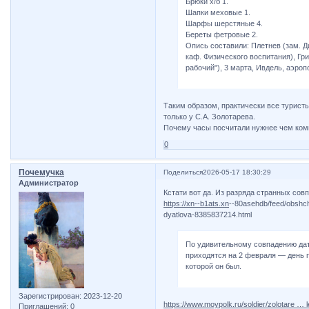
Брюки х/б 1.
Шапки меховые 1.
Шарфы шерстяные 4.
Береты фетровые 2.
Опись составили: Плетнев (зам. Д
каф. Физического воспитания), Гри
рабочий"), 3 марта, Ивдель, аэроп
Таким образом, практически все турист
только у С.А. Золотарева.
Почему часы посчитали нужнее чем ко
0
Почемучка
Поделиться
2026-05-17 18:30:29
Администратор
Кстати вот да. Из разряда странных сов
https://xn--b1ats.xn
--80asehdb/feed/obshch
dyatlova-8385837214.html
По удивительному совпадению дат
приходятся на 2 февраля — день 
которой он был.
Зарегистрирован
: 2023-12-20
https://www.moypolk.ru/soldier/zolotare … 
Приглашений:
0