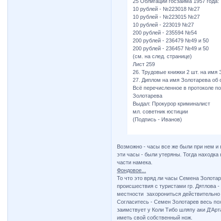
25 Облигации госзайма 1957 года:
10 рублей - №223018 №27
10 рублей - №223015 №27
10 рублей - 223019 №27
200 рублей - 235594 №54
200 рублей - 236479 №49 и 50
200 рублей - 236457 №49 и 50
(см. на след. странице)
Лист 259
26. Трудовые книжки 2 шт. на имя 
27. Диплом на имя Золотарева об
Всё перечисленное в протоколе по
Золотарева
Выдал: Прокурор криминалист
мл. советник юстиции
(Подпись - Иванов)
Возможно - часы все же были при нем и 
эти часы - были утеряны. Тогда находка 
части намека.
Фондовое...
То что это вряд ли часы Семена Золотаре
происшествия с туристами гр. Дятлова -
местности захорониться действительно 
Согласитесь - Семен Золотарев весь п
заимствует у Коли Тибо шляпу аки Д'Арта
иметь свой собственный нож.