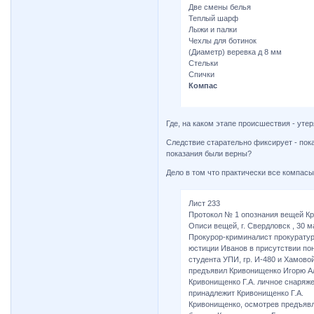
Две смены белья
Теплый шарф
Лыжи и палки
Чехлы для ботинок
(Диаметр) веревка д 8 мм
Стельки
Спички
Компас
Где, на каком этапе происшествия - уте
Следствие старательно фиксирует - пока
показания были верны?
Дело в том что практически все компасы
Лист 233
Протокол № 1 опознания вещей К
Описи вещей, г. Свердловск , 30 ма
Прокурор-криминалист прокуратур
юстиции Иванов в присутствии п
студента УПИ, гр. И-480 и Хамово
предъявил Кривонищенко Игорю Ал
Кривонищенко Г.А. личное снаряже
принадлежит Кривонищенко Г.А.
Кривонищенко, осмотрев предъявле