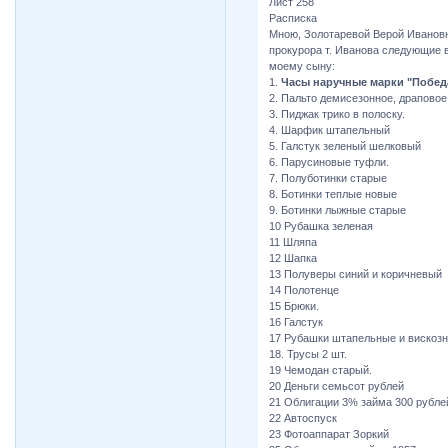
Лист 258
Расписка
Мною, Золотаревой Верой Ивановн
прокурора т. Иванова следующие 
моему сыну:
1.
Часы наручные марки "Победа"
2. Пальто демисезонное, драповое
3. Пиджак трико в полоску.
4. Шарфик штапельный
5. Галстук зеленый шелковый
6. Парусиновые туфли.
7. Полуботинки старые
8. Ботинки теплые новые
9. Ботинки лыжные старые
10 Рубашка зеленая
11 Шляпа
12 Шапка
13 Полуверы синий и коричневый
14 Полотенце
15 Брюки.
16 Галстук
17 Рубашки штапельные и вискоз
18. Трусы 2 шт.
19 Чемодан старый.
20 Деньги семьсот рублей
21 Облигации 3% займа 300 рублей
22 Автоспуск
23 Фотоаппарат Зоркий