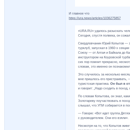
И главное что
https://ura.news/articles/1036275857
«URA.RU» удалось разыскать чело
Сегодня, спустя полвека, он сожал
Свердловчанин Юрий Копытов — за
турклуб, запускал в 1960-х секци
Союзу — от Алтая и Байкала до Ка
инструктором на Коуровской турба
сих пор помнит прекрасно, несмот
словам, это именно он познакомил
Это случилось за несколько месяц
мне пришлось его пристраивать, 
туристская практика.
Он был в от
и говорит: „Надо сходить в поход,
По словам Копытова, он знал, как
Золотареву поучаствовать в поход
слышал, что УПИ собирается в пох
— Говорю: «Вот идет группа Дятлов
с руководителем. Они его взяли».
Несмотря на то, что Копытов живе