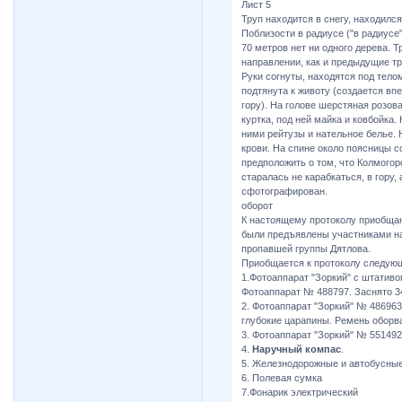
Лист 5
Труп находится в снегу, находилс
Поблизости в радиусе ("в радиусе"
70 метров нет ни одного дерева. Т
направлении, как и предыдущие тр
Руки согнуты, находятся под тело
подтянута к животу (создается впе
гору). На голове шерстяная розов
куртка, под ней майка и ковбойка.
ними рейтузы и нательное белье. 
крови. На спине около поясницы с
предположить о том, что Колмого
старалась не карабкаться, в гору,
сфотографирован.
оборот
К настоящему протоколу приобщаю
были предъявлены участниками на
пропавшей группы Дятлова.
Приобщается к протоколу следую
1.Фотоаппарат "Зоркий" с штатив
Фотоаппарат № 488797. Заснято 34
2. Фотоаппарат "Зоркий" № 486963
глубокие царапины. Ремень оборв
3. Фотоаппарат "Зоркий" № 551492
4.
Наручный компас
.
5. Железнодорожные и автобусны
6. Полевая сумка
7.Фонарик электрический