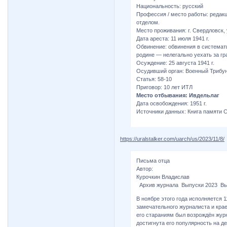
Национальность: русский
Профессия / место работы: редакц
отделом.
Место проживания: г. Свердловск, 
Дата ареста: 11 июля 1941 г.
Обвинение: обвинения в системат
родине — нелегально уехать за гр
Осуждение: 25 августа 1941 г.
Осудивший орган: Военный Трибу
Статья: 58-10
Приговор: 10 лет ИТЛ
Место отбывания: Ивдельлаг
Дата освобождения: 1951 г.
Источники данных: Книга памяти Св
https://uralstalker.com/uarch/us/2023/11/8/
Письма отца
Автор:
Курочкин Владислав
Архив журнала Выпуски 2023 Вы
В ноябре этого года исполняется 1
замечательного журналиста и кра
его стараниям был возрождён журн
достигнута его популярность на д