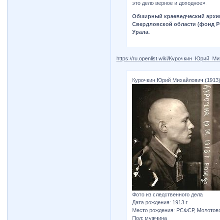
это дело верное и доходное».
Обширный краеведческий архив
Свердловской области (фонд Р-
Урала.
https://ru.openlist.wiki/Курочкин_Юрий_
Курочкин Юрий Михайлович (1913
Фото из следственного дела
Дата рождения: 1913 г.
Место рождения: РСФСР, Молотовск
Пол: мужчина