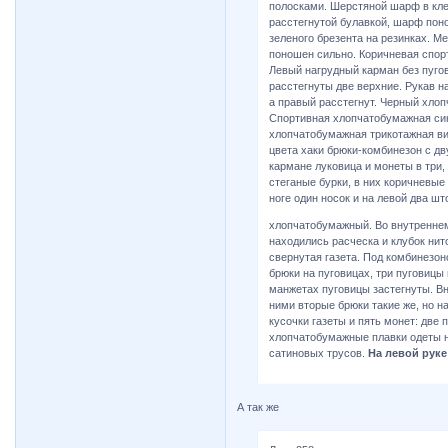
полосками. Шерстяной шарф в клет
расстегнутой булавкой, шарф поно
зеленого брезента на резинках. М
поношен сильно. Коричневая спорт
Левый нагрудный карман без пугов
расстегнуты две верхние. Рукав на
а правый расстегнут. Черный хлоп
Спортивная хлопчатобумажная син
хлопчатобумажная трикотажная ви
цвета хаки брюки-комбинезон с д
кармане луковица и монеты в три,
стеганые бурки, в них коричневые
ноге один носок и на левой два ш
хлопчатобумажный. Во внутренне
находились расческа и клубок нит
свернутая газета. Под комбинезо
брюки на пуговицах, три пуговицы 
манжетах пуговицы застегнуты. В
ними вторые брюки такие же, но на
кусочки газеты и пять монет: две по
хлопчатобумажные плавки одеты н
сатиновых трусов.
На левой руке
А так же