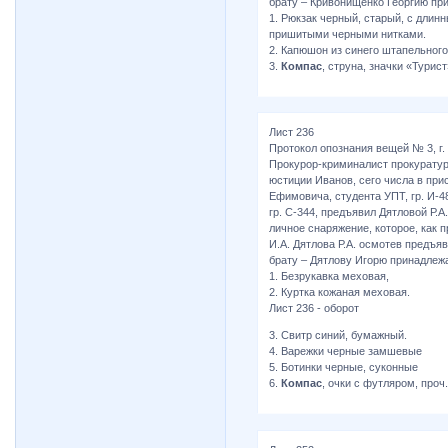
брату – Кривонищенко Георгию пр
1. Рюкзак черный, старый, с длин
пришитыми черными нитками.
2. Капюшон из синего штапельного
3.
Компас
, струна, значки «Турис
Лист 236
Протокол опознания вещей № 3, г. 
Прокурор-криминалист прокуратур
юстиции Иванов, сего числа в пр
Ефимовича, студента УПТ, гр. И-
гр. С-344, предъявил Дятловой Р.А
личное снаряжение, которое, как 
И.А. Дятлова Р.А. осмотев предъяв
брату – Дятлову Игорю принадлеж
1. Безрукавка меховая,
2. Куртка кожаная меховая.
Лист 236 - оборот
3. Свитр синий, бумажный.
4. Варежки черные замшевые
5. Ботинки черные, суконные
6.
Компас
, очки с футляром, проч.