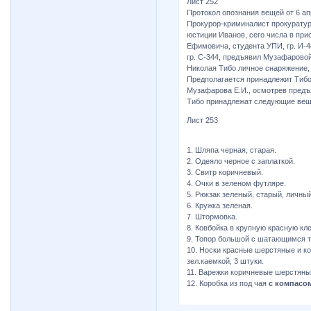
Лист 252
Протокол опознания вещей от 6 ап
Прокурор-криминалист прокуратур
юстиции Иванов, сего числа в пр
Ефимовича, студента УПИ, гр. И-
гр. С-344, предъявил Музафарово
Николая Тибо личное снаряжение, 
Предполагается принадлежит Тибо
Музафарова Е.И., осмотрев предъя
Тибо принадлежат следующие вещ
Лист 253
1. Шляпа черная, старая.
2. Одеяло черное с заплаткой.
3. Свитр коричневый.
4. Очки в зеленом футляре.
5. Рюкзак зеленый, старый, личный
6. Кружка зеленая.
7. Штормовка.
8. Ковбойка в крупную красную кле
9. Топор большой с шатающимся 
10. Носки красные шерстяные и к
зел.каемкой, 3 штуки.
11. Варежки коричневые шерстяны
12. Коробка из под чая
с компасо