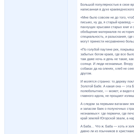
Большой популярностью в свое вр
написанная в духе краеведческого
«Мне было совсем не до того, что
письмо, ну да, я старый краевед —
пахнущих крысами старых книг и о
обобщение материалов по историче
специальность, и разыскания, где
могут принести несравненно больш
«По голубой паутине рек, покрывш
забытых богом краев, где все был
там даже ночь и день не такие, как
солнце. И люди незнаемые. Впору с
собаках да на оленях, хлеб не сею
другом.
И молятся странно: то дереву пок
Золотой Бабе. А какая она — эта Б
полюбопытнее, — может, и видел е
главного идола, не прощают изли
А следом за первыми ватагами зе
и запасом баек о полуночных стра
незнаемых»: где пермичи, где печо
край землей Югорской звали, а н
А Баба… Что ж. Баба — хоть и зол
давно ли из язычников в христианс