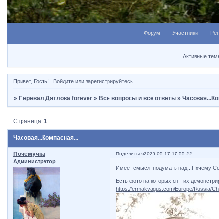
Форум
Участники
Рег
Активные тем
Привет, Гость!
Войдите
или
зарегистрируйтесь
.
»
Перевал Дятлова forever
»
Все вопросы и все ответы
»
Часовая...Ко
Страница:
1
Часовая...Компасная...
Почемучка
Поделиться
2026-05-17 17:55:22
Администратор
Имеет смысл подумать над...Почему Се
Есть фото на которых он - их демонстрир
https://ermakvagus.com/Europe/Russia/Chol