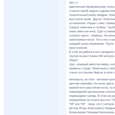
Лист 4
идентичный обнаруженному полус
стороне левой ладони содрана кож
Указательный палец ободран. Кожа
выступила кровь. Других телесны
установлено. Рядом с ним с Крив
(сверху написано в скобках: "оши
лежит животом вниз. Одет в ковбо
голубого цвета - порваны. На ног
трикотажные носки. Ухо и нос в кр
средний палец окровавлен. Трупы
преступления.
В этом же районе в юго-западном 
трупов на расстоянии 400 метров
оборот
труп, лежащий животом вверх, ноги
прижаты к груди. Левая рука в лок
строго за стволом березы в пяти-
непокрыта, на теле - меховая курт
цветная ковбойка. На ногах одеты
правой ноге шерстяной носок, на
повреждений при внешнем осмотре
подбородком наледь. В этом же ра
направлении на склоне высоты "10
"58" или "56" - прим. сост.) метро
Дятлов Игорь Алексеевич) обнару
Колмогорова Зинаида Алексеевна.