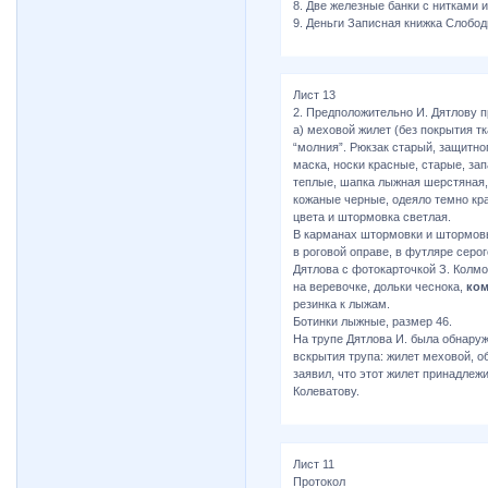
8. Две железные банки с нитками и 
9. Деньги Записная книжка Слобо
Лист 13
2. Предположительно И. Дятлову 
а) меховой жилет (без покрытия т
“молния”. Рюкзак старый, защитног
маска, носки красные, старые, за
теплые, шапка лыжная шерстяная,
кожаные черные, одеяло темно кр
цвета и штормовка светлая.
В карманах штормовки и штормовы
в роговой оправе, в футляре серог
Дятлова с фотокарточкой З. Колм
на веревочке, дольки чеснока,
ком
резинка к лыжам.
Ботинки лыжные, размер 46.
На трупе Дятлова И. была обнаруж
вскрытия трупа: жилет меховой, 
заявил, что этот жилет принадлежит
Колеватову.
Лист 11
Протокол