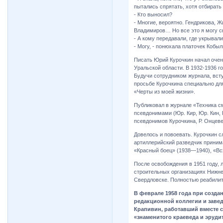
пытались спрятать, хотя отбирать 
- Кто выносил?
- Многие, вероятно. Гендрикова, 
Владимиров… Но все это я могу ск
- А кому передавали, где укрывали
- Могу, - понюхала платочек Кобыл
Писать Юрий Курочкин начал очень
Уральской области. В 1932-1936 г
Будучи сотрудником журнала, вст
просьбе Курочкина специально дл
«Черты из моей жизни».
Публиковал в журнале «Техника с
псевдонимами (Юр. Кир, Юр. Кин, 
псевдонимов Курочкина, Р. Онцев
Довелось и повоевать. Курочкин с
артиллерийский разведчик принима
«Красный боец» (1938—1940), «В
После освобождения в 1951 году, 
строительных организациях Нижнег
Свердловске. Полностью реабилити
В феврале 1958 года при созда
редакционной коллегии и заве
Крапивин, работавший вместе с
«знаменитого краеведа и эрудит