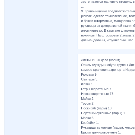
застегивается на левую сторону, 
...
9. Кривонищенко предположительн
рюкзак, одеяло темнозеленое, тел
и брюки штормовые, мандолина в 
рукавицы из декоративной ткани, 
алюминиевая. В кармане штормов
ножницы. На штормовке 2 знака: 2 с
для мандолины, игрушка “мишка”
Листы 19-20 дела (копия).
Опись одежды и обуви группы Дят
камере хранения аэропорта Ивде
Рюкзаки 9.
Свитеры 3.
Фляги 1.
Гетры шерстяные 7.
Носки шерстяные 17.
Майки 2.
Трусы 2.
Носки х/б (пары) 13.
Портянки суконные (пары) 1.
Маски 6.
Ковбойки 1.
Рукавицы суконные (пары), мехов
Брюки тренирововчные 1.