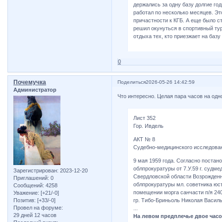
держались за одну базу долгие го
работал по несколько месяцев. Эт
причастности к КГБ. А еще было с
решил окунуться в спортивный тур
отдыха тех, кто приезжает на базу
0
Почемучка
Поделиться
2026-05-26 14:42:59
Администратор
Что интересно. Целая пара часов на одн
Лист 352
Гор. Ивдель
АКТ № 8
Судебно-медицинского исследован
9 мая 1959 года. Согласно поста
облпрокуратуры от 7.У.59 г. судм
Зарегистрирован
: 2023-12-20
Свердловской области Возрожденн
Приглашений:
0
облпрокуратуры мл. советника юст
Сообщений:
4258
помещении морга санчасти п/я 24
Уважение:
[+21/-0]
гр. Тибо-Бриньоль Николая Василь
Позитив:
[+33/-0]
Провел на форуме:
...
29 дней 12 часов
На левом предплечье двое часо