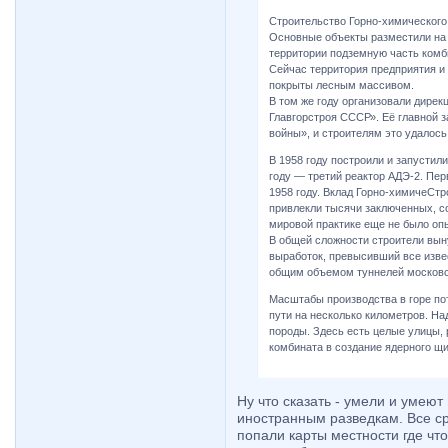
Строительство Горно-химического 
Основные объекты разместили на 
территории подземную часть комб
Сейчас территория предприятия и 
покрыты лесным массивом.
В том же году организовали дире
Главгорстроя СССР». Её главной 
войны», и строителям это удалось
В 1958 году построили и запустили
году — третий реактор АДЭ-2. Пе
1958 году. Вклад Горно-химичеСт
привлекли тысячи заключенных, со
мировой практике еще не было опы
В общей сложности строители вын
выработок, превысивший все изв
общим объемом туннелей московск
Масштабы производства в горе по
пути на несколько километров. На
породы. Здесь есть целые улицы,
комбината в создание ядерного щи
Ну что сказать - умели и умеют
иностранным разведкам. Все сре
попали карты местности где чт