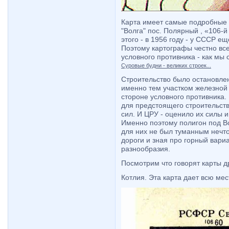
Карта имеет самые подробные д
"Волга" пос. Полярный , «106-й
этого - в 1956 году - у СССР е
Поэтому картографы честно все
условного противника - как мы 
Суровые будни - великих строек...
Строительство было остановлен
именно тем участком железной 
стороне условного противника.
для предстоящего строительств
сил. И ЦРУ - оценило их силы и
Именно поэтому полигон под Во
для них не был туманным нечто
дороги и зная про горный вариа
разнообразия.
Посмотрим что говорят карты д
Котлия. Эта карта дает всю ме