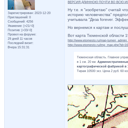
ВЕРСИЯ ДЛИННОЮ ПОЧТИ ВО ВСЮ ИС
Ну т.е. я "изобретаю" считай ч
Зарегистрирован
: 2023-12-20
историю человечества" предпол
Приглашений:
0
учитывала "Деза forever. Эффе
Сообщений:
4256
Уважение:
[+21/-0]
Но вернемся к картам и послуш
Позитив:
[+33/-0]
Провел на форуме:
Вот карта Тюменской области 1
29 дней 11 часов
http://www.etomesto.ru/map-tumen_admini
Последний визит:
http://www.etomesto.ru/img_map.php?id=1
Вчера 15:31:31
Тюменская область. Главное упра
в 1 см. 20 км.
Административные 
картографической фабрикой в 1
Тираж 10500 экз. Цена 2 руб. 60 к