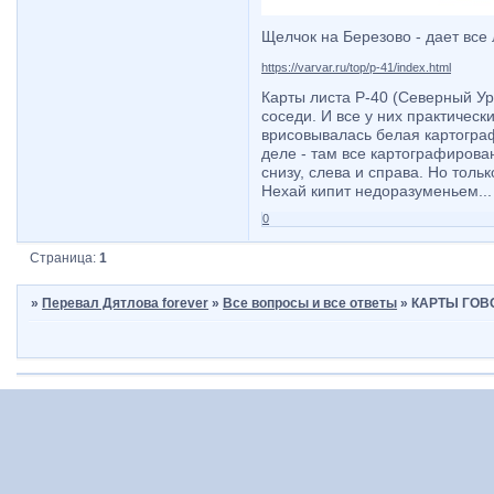
Щелчок на Березово - дает все л
https://varvar.ru/top/p-41/index.html
Карты листа P-40 (Северный Ура
соседи. И все у них практическ
врисовывалась белая картограф
деле - там все картографирован
снизу, слева и справа. Но толь
Нехай кипит недоразуменьем...
0
Страница:
1
»
Перевал Дятлова forever
»
Все вопросы и все ответы
»
КАРТЫ ГОВО