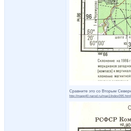
Сравните это со Вторым Север
http://mapp40.narod.ru/map1/index095.html