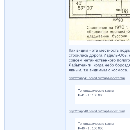
Как видим - эта местность под
строилась дорога Ивдель-Обь, 
совсем нетаинственного полиго
Лабытнанги, когда небо борозд
явным, т.е видимым с космоса.
http://mapp41.narod.ru/map1/indext.html
Топографические карты
P-41 - 1 : 100 000
http://mapp40.narod.ru/map1/index.html
Топографические карты
P-40 - 1 : 100 000