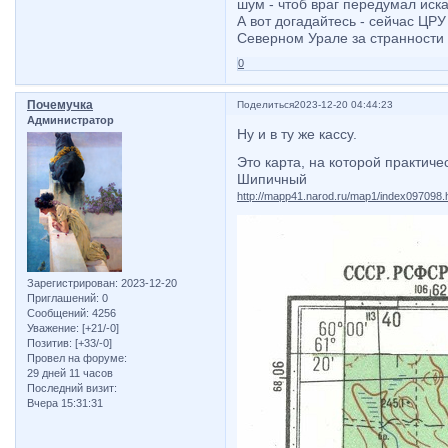
шум - чтоб враг передумал иск
А вот догадайтесь - сейчас ЦРУ
Северном Урале за странности 
0
Почемучка
Поделиться
2023-12-20 04:44:23
Администратор
Ну и в ту же кассу.
Это карта, на которой практичес
Шипичный
http://mapp41.narod.ru/map1/index097098.
Зарегистрирован
: 2023-12-20
Приглашений:
0
Сообщений:
4256
Уважение:
[+21/-0]
Позитив:
[+33/-0]
Провел на форуме:
29 дней 11 часов
Последний визит:
Вчера 15:31:31