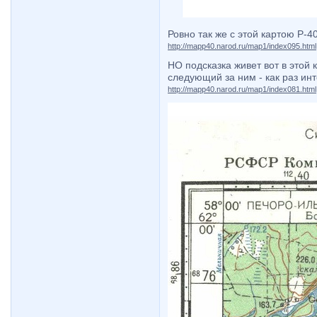
Ровно так же с этой картою Р-4
http://mapp40.narod.ru/map1/index095.html
НО подсказка живет вот в этой 
следующий за ним - как раз ин
http://mapp40.narod.ru/map1/index081.html