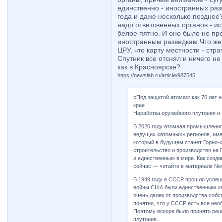
единственно - иностранных раз
года и даже несколько позднее
надо ответсвенных органов - ис
белое пятно. И оно было не про
иностранным разведкам.Что же 
ЦРУ, что карту местности - ст
Спутник все отснял и ничего не
как в Красноярске?
https://newslab.ru/article/987545
«Под защитой атома»: как 70 лет 
крае
Наработка оружейного плутония и
В 2020 году атомная промышленно
ведущих «атомных» регионов, име
который в будущем станет Горно-х
строительство и производство на
и единственным в мире. Как созда
сейчас — читайте в материале Ne
В 1949 году в СССР прошло успеш
войны США были единственным «яд
очень далек от производства соб
понятно, что у СССР есть все нео
Поэтому вскоре было принято реш
плутония.