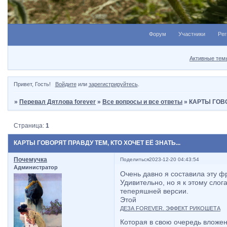
Форум
Участники
Рег
Активные тем
Привет, Гость!
Войдите
или
зарегистрируйтесь
.
»
Перевал Дятлова forever
»
Все вопросы и все ответы
»
КАРТЫ ГОВО
Страница:
1
КАРТЫ ГОВОРЯТ ПРАВДУ ТЕМ, КТО ХОЧЕТ ЕЁ ЗНАТЬ...
Почемучка
Поделиться
2023-12-20 04:43:54
Администратор
Очень давно я составила эту ф
Удивительно, но я к этому слог
теперяшней версии.
Этой
ДЕЗА FOREVER. ЭФФЕКТ РИКОШЕТА
Которая в свою очередь вложен