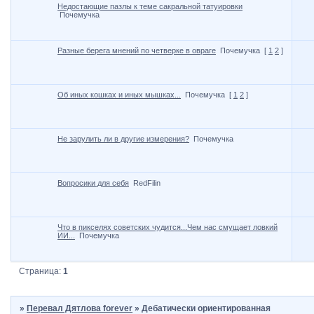
Недостающие пазлы к теме сакральной татуировки
Почемучка
Разные берега мнений по четверке в овраге
Почемучка
[
1
2
]
Об иных кошках и иных мышках...
Почемучка
[
1
2
]
Не зарулить ли в другие измерения?
Почемучка
Вопросики для себя
RedFilin
Что в пикселях советских чудится...Чем нас смущает ловкий
ИИ...
Почемучка
Страница:
1
»
Перевал Дятлова forever
»
Дебатически ориентированная