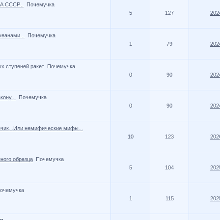
 СССР...
Почемучка
5
127
202
кеанами...
Почемучка
1
79
202
х ступеней ракет
Почемучка
0
90
202
кону...
Почемучка
0
90
202
нечик...Или немифические мифы...
10
123
202
ного образца
Почемучка
5
104
202
очемучка
1
115
202