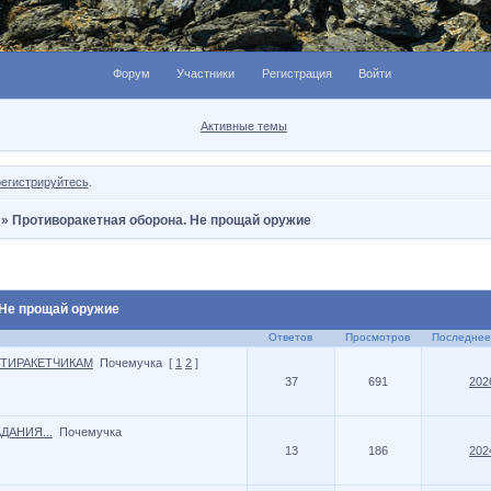
Форум
Участники
Регистрация
Войти
Активные темы
регистрируйтесь
.
»
Противоракетная оборона. Не прощай оружие
 Не прощай оружие
Ответов
Просмотров
Последнее
НТИРАКЕТЧИКАМ
Почемучка
[
1
2
]
37
691
202
ДАНИЯ...
Почемучка
13
186
202