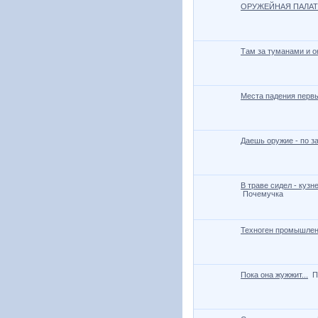
ОРУЖЕЙНАЯ ПАЛАТА
Там за туманами и о
Места падения первы
Даешь оружие - по за
В траве сидел - куз
Почемучка
Техноген промышлен
Пока она жужжит...
П